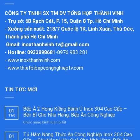
CÔNG TY TNHH SX TM DV TỔNG HỢP THÀNH VINH
-
Trụ sở
: 6B Rạch Cát, P. 15, Quận 8 Tp. Hồ Chí Minh
-
Xưởng sản xuất
: 218/7 Quốc lộ 1K, Linh Xuân, Thủ Đức,
Thành phố Hồ Chí Minh
Gmail:
inoxthanhvinh.tv@gmail.com
- Hotline: 0933898681
-
0976 983 281
-
www.inoxthanhvinh.com
-
www.thietbibepcongnghieptv.com
TIN TỨC MỚI
Bếp Á 2 Họng Kiềng Bánh Ú Inox 304 Cao Cấp –
01
Bền Bỉ Cho Nhà Hàng, Bếp Ăn Công Nghiệp
Th8
ở
Chức năng bình luận bị tắt
Bếp
Á
Tủ Hâm Nóng Thức Ăn Công Nghiệp Inox 304 Cao
01
2