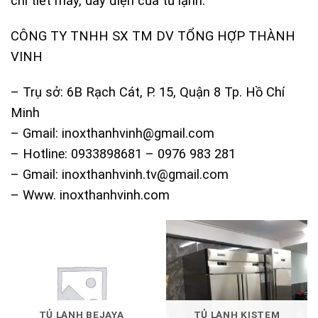
chi tiết máy, dây điện của tủ lạnh.
CÔNG TY TNHH SX TM DV TỔNG HỢP THÀNH
VINH
– Trụ sở: 6B Rạch Cát, P. 15, Quận 8 Tp. Hồ Chí
Minh
– Gmail: inoxthanhvinh@gmail.com
– Hotline: 0933898681 – 0976 983 281
– Gmail: inoxthanhvinh.tv@gmail.com
– Www. inoxthanhvinh.com
TỦ LẠNH BEJAYA
TỦ LẠNH KISTEM