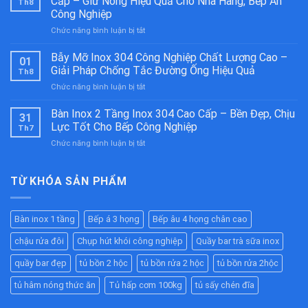
Cấp – Giữ Nóng Hiệu Quả Cho Nhà Hàng, Bếp Ăn
Th8
Họng
Công Nghiệp
Kiềng
ở
Chức năng bình luận bị tắt
Bánh
Tủ
Ú
Hâm
Inox
Bẫy Mỡ Inox 304 Công Nghiệp Chất Lượng Cao –
01
Nóng
304
Giải Pháp Chống Tắc Đường Ống Hiệu Quả
Th8
Thức
Cao
ở
Chức năng bình luận bị tắt
Ăn
Cấp
Bẫy
Công
–
Mỡ
Bàn Inox 2 Tầng Inox 304 Cao Cấp – Bền Đẹp, Chịu
Nghiệp
Bền
31
Inox
Inox
Bỉ
Lực Tốt Cho Bếp Công Nghiệp
Th7
304
304
Cho
ở
Chức năng bình luận bị tắt
Công
Cao
Nhà
Bàn
Nghiệp
Cấp
Hàng,
Inox
Chất
–
Bếp
2
TỪ KHÓA SẢN PHẨM
Lượng
Giữ
Ăn
Tầng
Cao
Nóng
Công
Inox
–
Hiệu
Nghiệp
304
Giải
Quả
Bàn inox 1 tầng
Bếp á 3 họng
Bếp âu 4 họng chân cao
Cao
Pháp
Cho
Cấp
Chống
Nhà
chậu rửa đôi
Chụp hút khói công nghiệp
Quầy bar trà sữa inox
–
Tắc
Hàng,
Bền
Đường
quầy bar đẹp
tủ bồn 2 hộc
tủ bồn rửa 2 hộc
tủ bồn rửa 2hộc
Bếp
Đẹp,
Ống
Ăn
Chịu
tủ hâm nóng thức ăn
Tủ hấp cơm 100kg
tủ sấy chén đĩa
Hiệu
Công
Lực
Quả
Nghiệp
Tốt