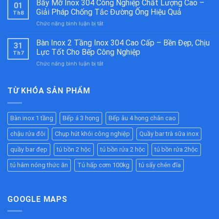
Inox
Bẫy Mỡ Inox 304 Công Nghiệp Chất Lượng Cao –
01
Nóng
304
Giải Pháp Chống Tắc Đường Ống Hiệu Quả
Th8
Thức
Cao
ở
Chức năng bình luận bị tắt
Ăn
Cấp
Bẫy
Công
–
Mỡ
Bàn Inox 2 Tầng Inox 304 Cao Cấp – Bền Đẹp, Chịu
Nghiệp
Bền
31
Inox
Inox
Bỉ
Lực Tốt Cho Bếp Công Nghiệp
Th7
304
304
Cho
ở
Chức năng bình luận bị tắt
Công
Cao
Nhà
Bàn
Nghiệp
Cấp
Hàng,
Inox
Chất
–
Bếp
2
TỪ KHÓA SẢN PHẨM
Lượng
Giữ
Ăn
Tầng
Cao
Nóng
Công
Inox
–
Hiệu
Nghiệp
304
Giải
Quả
Bàn inox 1 tầng
Bếp á 3 họng
Bếp âu 4 họng chân cao
Cao
Pháp
Cho
Cấp
Chống
Nhà
chậu rửa đôi
Chụp hút khói công nghiệp
Quầy bar trà sữa inox
–
Tắc
Hàng,
Bền
Đường
quầy bar đẹp
tủ bồn 2 hộc
tủ bồn rửa 2 hộc
tủ bồn rửa 2hộc
Bếp
Đẹp,
Ống
Ăn
Chịu
tủ hâm nóng thức ăn
Tủ hấp cơm 100kg
tủ sấy chén đĩa
Hiệu
Công
Lực
Quả
Nghiệp
Tốt
Cho
Bếp
GOOGLE MAPS
Công
Nghiệp