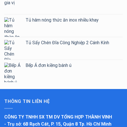
Tủ hâm nóng thức ăn inox nhiều khay
Tủ Sấy Chén Đĩa Công Nghiệp 2 Cánh Kính
Bếp Á đơn kiềng bánh ú
THÔNG TIN LIÊN HỆ
CÔNG TY TNHH SX TM DV TỔNG HỢP THÀNH VINH
-
Trụ sở
: 6B Rạch Cát, P. 15, Quận 8 Tp. Hồ Chí Minh