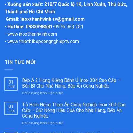
-
Xưởng sản xuất
: 218/7 Quốc lộ 1K, Linh Xuân, Thủ Đức,
Thành phố Hồ Chí Minh
Gmail:
inoxthanhvinh.tv@gmail.com
- Hotline: 0933898681
-
0976 983 281
-
www.inoxthanhvinh.com
-
www.thietbibepcongnghieptv.com
TIN TỨC MỚI
Bếp Á 2 Họng Kiềng Bánh Ú Inox 304 Cao Cấp –
01
Bền Bỉ Cho Nhà Hàng, Bếp Ăn Công Nghiệp
Th8
ở
Chức năng bình luận bị tắt
Bếp
Á
Tủ Hâm Nóng Thức Ăn Công Nghiệp Inox 304 Cao
01
2
Cấp – Giữ Nóng Hiệu Quả Cho Nhà Hàng, Bếp Ăn
Th8
Họng
Công Nghiệp
Kiềng
ở
Chức năng bình luận bị tắt
Bánh
Tủ
Ú
Hâm