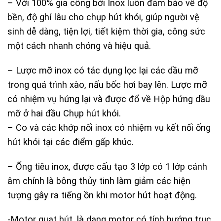
– Với 100% gia công bởi Inox luôn đảm bảo về độ
bền, độ ghỉ lâu cho chụp hút khói, giúp người vệ
sinh dễ dàng, tiện lợi, tiết kiệm thời gia, công sức
một cách nhanh chóng và hiệu quả.
– Lược mỡ inox có tác dụng lọc lại các dầu mỡ
trong quá trình xào, nấu bốc hơi bay lên. Lược mỡ
có nhiệm vụ hứng lại và được đổ về Hộp hứng dầu
mỡ ở hai đầu Chụp hút khói.
– Co và các khớp nối inox có nhiệm vụ kết nối ống
hút khói tại các điểm gấp khúc.
– Ống tiêu inox, được cấu tạo 3 lớp có 1 lớp cánh
âm chính là bông thủy tinh làm giảm các hiện
tượng gây ra tiếng ồn khi motor hút hoạt động.
-Motor quạt hút, là dạng motor có tính hướng trục,