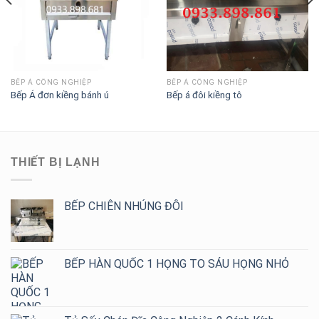
BẾP Á CÔNG NGHIỆP
BẾP Á CÔNG NGHIỆP
Bếp Á đơn kiềng bánh ú
Bếp á đôi kiềng tô
THIẾT BỊ LẠNH
BẾP CHIÊN NHÚNG ĐÔI
BẾP HÀN QUỐC 1 HỌNG TO SÁU HỌNG NHỎ