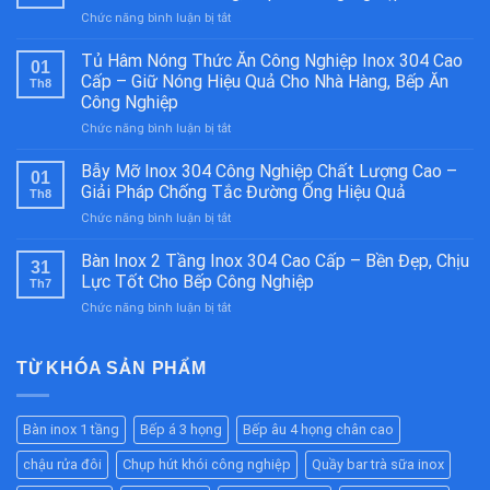
ở
Chức năng bình luận bị tắt
Bếp
Á
Tủ Hâm Nóng Thức Ăn Công Nghiệp Inox 304 Cao
01
2
Cấp – Giữ Nóng Hiệu Quả Cho Nhà Hàng, Bếp Ăn
Th8
Họng
Công Nghiệp
Kiềng
ở
Chức năng bình luận bị tắt
Bánh
Tủ
Ú
Hâm
Inox
Bẫy Mỡ Inox 304 Công Nghiệp Chất Lượng Cao –
01
Nóng
304
Giải Pháp Chống Tắc Đường Ống Hiệu Quả
Th8
Thức
Cao
ở
Chức năng bình luận bị tắt
Ăn
Cấp
Bẫy
Công
–
Mỡ
Bàn Inox 2 Tầng Inox 304 Cao Cấp – Bền Đẹp, Chịu
Nghiệp
Bền
31
Inox
Inox
Bỉ
Lực Tốt Cho Bếp Công Nghiệp
Th7
304
304
Cho
ở
Chức năng bình luận bị tắt
Công
Cao
Nhà
Bàn
Nghiệp
Cấp
Hàng,
Inox
Chất
–
Bếp
2
TỪ KHÓA SẢN PHẨM
Lượng
Giữ
Ăn
Tầng
Cao
Nóng
Công
Inox
–
Hiệu
Nghiệp
304
Giải
Quả
Bàn inox 1 tầng
Bếp á 3 họng
Bếp âu 4 họng chân cao
Cao
Pháp
Cho
Cấp
Chống
Nhà
chậu rửa đôi
Chụp hút khói công nghiệp
Quầy bar trà sữa inox
–
Tắc
Hàng,