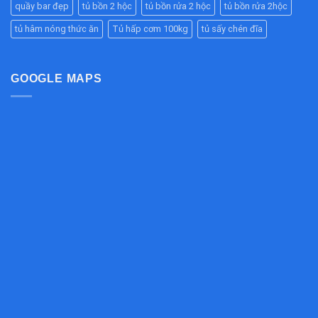
Bền
Đường
quầy bar đẹp
tủ bồn 2 hộc
tủ bồn rửa 2 hộc
tủ bồn rửa 2hộc
Bếp
Đẹp,
Ống
Ăn
Chịu
tủ hâm nóng thức ăn
Tủ hấp cơm 100kg
tủ sấy chén đĩa
Hiệu
Công
Lực
Quả
Nghiệp
Tốt
Cho
Bếp
GOOGLE MAPS
Công
Nghiệp