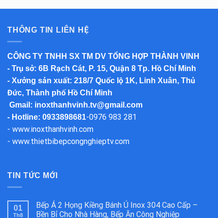
THÔNG TIN LIÊN HỆ
CÔNG TY TNHH SX TM DV TỔNG HỢP THÀNH VINH
-
Trụ sở
: 6B Rạch Cát, P. 15, Quận 8 Tp. Hồ Chí Minh
-
Xưởng sản xuất
: 218/7 Quốc lộ 1K, Linh Xuân, Thủ
Đức, Thành phố Hồ Chí Minh
Gmail:
inoxthanhvinh.tv@gmail.com
-
0976 983 281
- Hotline: 0933898681
-
www.inoxthanhvinh.com
-
www.thietbibepcongnghieptv.com
TIN TỨC MỚI
Bếp Á 2 Họng Kiềng Bánh Ú Inox 304 Cao Cấp –
01
Bền Bỉ Cho Nhà Hàng, Bếp Ăn Công Nghiệp
Th8