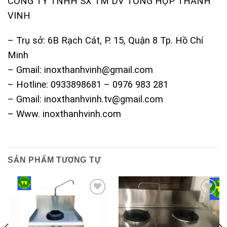
CÔNG TY TNHH SX TM DV TỔNG HỢP THÀNH
VINH
– Trụ sở: 6B Rạch Cát, P. 15, Quận 8 Tp. Hồ Chí
Minh
– Gmail: inoxthanhvinh@gmail.com
– Hotline: 0933898681 – 0976 983 281
– Gmail: inoxthanhvinh.tv@gmail.com
– Www. inoxthanhvinh.com
SẢN PHẨM TƯƠNG TỰ
Add to
Add to
Wishlist
Wishlist