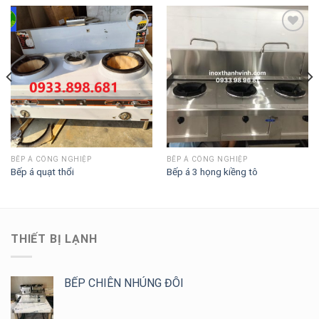
Add to
Add to
Wishlist
Wishlist
BẾP Á CÔNG NGHIỆP
BẾP Á CÔNG NGHIỆP
Bếp á quạt thổi
Bếp á 3 họng kiềng tô
THIẾT BỊ LẠNH
BẾP CHIÊN NHÚNG ĐÔI