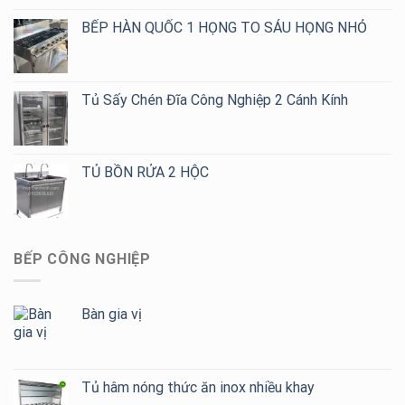
BẾP HÀN QUỐC 1 HỌNG TO SÁU HỌNG NHỎ
Tủ Sấy Chén Đĩa Công Nghiệp 2 Cánh Kính
TỦ BỒN RỬA 2 HỘC
BẾP CÔNG NGHIỆP
Bàn gia vị
Tủ hâm nóng thức ăn inox nhiều khay