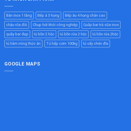
Tầng
Cao
Nóng
Công
Inox
–
Hiệu
Nghiệp
304
Giải
Quả
Bàn inox 1 tầng
Bếp á 3 họng
Bếp âu 4 họng chân cao
Cao
Pháp
Cho
Cấp
Chống
Nhà
chậu rửa đôi
Chụp hút khói công nghiệp
Quầy bar trà sữa inox
–
Tắc
Hàng,
Bền
Đường
quầy bar đẹp
tủ bồn 2 hộc
tủ bồn rửa 2 hộc
tủ bồn rửa 2hộc
Bếp
Đẹp,
Ống
Ăn
Chịu
tủ hâm nóng thức ăn
Tủ hấp cơm 100kg
tủ sấy chén đĩa
Hiệu
Công
Lực
Quả
Nghiệp
Tốt
Cho
Bếp
GOOGLE MAPS
Công
Nghiệp