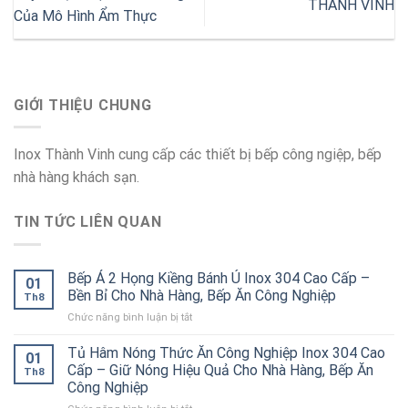
THÀNH VINH
Của Mô Hình Ẩm Thực
GIỚI THIỆU CHUNG
Inox Thành Vinh cung cấp các thiết bị bếp công ngiệp, bếp
nhà hàng khách sạn.
TIN TỨC LIÊN QUAN
Bếp Á 2 Họng Kiềng Bánh Ú Inox 304 Cao Cấp –
01
Bền Bỉ Cho Nhà Hàng, Bếp Ăn Công Nghiệp
Th8
ở
Chức năng bình luận bị tắt
Bếp
Á
Tủ Hâm Nóng Thức Ăn Công Nghiệp Inox 304 Cao
01
2
Cấp – Giữ Nóng Hiệu Quả Cho Nhà Hàng, Bếp Ăn
Th8
Họng
Công Nghiệp
Kiềng