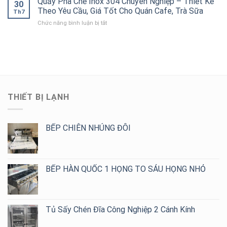
Quầy Pha Chế Inox 304 Chuyên Nghiệp – Thiết Kế
Theo
30
Công
Công
Cho
Theo Yêu Cầu, Giá Tốt Cho Quán Cafe, Trà Sữa
Yêu
Nghiệp
Th7
Nghiệp
Bếp
Cầu,
ở
Chức năng bình luận bị tắt
Inox
Nhà
Giá
Quầy
304
Hàng,
Tốt
Pha
Cao
Khách
Chế
Cấp
Sạn,
Inox
–
Bếp
304
Đa
Ăn
Chuyên
Dạng
Công
Nghiệp
Mẫu
Nghiệp
–
2,
THIẾT BỊ LẠNH
Thiết
4,
Kế
6,
Theo
8
Yêu
BẾP CHIÊN NHÚNG ĐÔI
Họng
Cầu,
Giá
Tốt
Cho
BẾP HÀN QUỐC 1 HỌNG TO SÁU HỌNG NHỎ
Quán
Cafe,
Trà
Sữa
Tủ Sấy Chén Đĩa Công Nghiệp 2 Cánh Kính