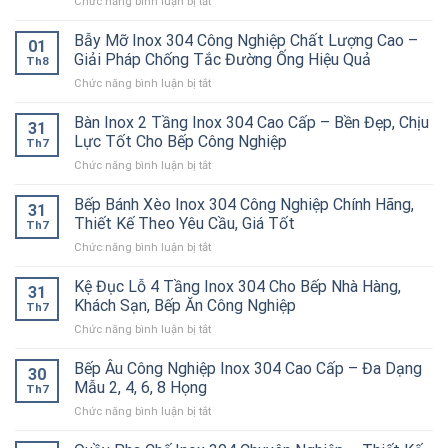
ở
Chức năng bình luận bị tắt
Bánh
Tủ
Ú
Hâm
Inox
Bẫy Mỡ Inox 304 Công Nghiệp Chất Lượng Cao –
01
Nóng
304
Giải Pháp Chống Tắc Đường Ống Hiệu Quả
Th8
Thức
Cao
ở
Chức năng bình luận bị tắt
Ăn
Cấp
Bẫy
Công
–
Mỡ
Bàn Inox 2 Tầng Inox 304 Cao Cấp – Bền Đẹp, Chịu
Nghiệp
Bền
31
Inox
Inox
Bỉ
Lực Tốt Cho Bếp Công Nghiệp
Th7
304
304
Cho
ở
Chức năng bình luận bị tắt
Công
Cao
Nhà
Bàn
Nghiệp
Cấp
Hàng,
Inox
Bếp Bánh Xèo Inox 304 Công Nghiệp Chính Hãng,
Chất
–
Bếp
31
2
Lượng
Thiết Kế Theo Yêu Cầu, Giá Tốt
Giữ
Ăn
Th7
Tầng
Cao
Nóng
Công
ở
Chức năng bình luận bị tắt
Inox
–
Hiệu
Nghiệp
Bếp
304
Giải
Quả
Bánh
Kệ Đục Lỗ 4 Tầng Inox 304 Cho Bếp Nhà Hàng,
Cao
Pháp
31
Cho
Xèo
Cấp
Khách Sạn, Bếp Ăn Công Nghiệp
Chống
Nhà
Th7
Inox
–
Tắc
Hàng,
ở
Chức năng bình luận bị tắt
304
Bền
Đường
Bếp
Kệ
Công
Đẹp,
Ống
Ăn
Đục
Bếp Âu Công Nghiệp Inox 304 Cao Cấp – Đa Dạng
Nghiệp
Chịu
30
Hiệu
Công
Lỗ
Chính
Mẫu 2, 4, 6, 8 Họng
Lực
Quả
Th7
Nghiệp
4
Hãng,
Tốt
ở
Chức năng bình luận bị tắt
Tầng
Thiết
Cho
Bếp
Inox
Kế
Bếp
Âu
304