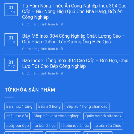
Á
Tủ Hâm Nóng Thức Ăn Công Nghiệp Inox 304 Cao
01
2
Cấp – Giữ Nóng Hiệu Quả Cho Nhà Hàng, Bếp Ăn
Th8
Họng
Công Nghiệp
Kiềng
ở
Chức năng bình luận bị tắt
Bánh
Tủ
Ú
Hâm
Inox
Bẫy Mỡ Inox 304 Công Nghiệp Chất Lượng Cao –
01
Nóng
304
Giải Pháp Chống Tắc Đường Ống Hiệu Quả
Th8
Thức
Cao
ở
Chức năng bình luận bị tắt
Ăn
Cấp
Bẫy
Công
–
Mỡ
Bàn Inox 2 Tầng Inox 304 Cao Cấp – Bền Đẹp, Chịu
Nghiệp
Bền
31
Inox
Inox
Bỉ
Lực Tốt Cho Bếp Công Nghiệp
Th7
304
304
Cho
ở
Chức năng bình luận bị tắt
Công
Cao
Nhà
Bàn
Nghiệp
Cấp
Hàng,
Inox
Chất
–
Bếp
2
TỪ KHÓA SẢN PHẨM
Lượng
Giữ
Ăn
Tầng
Cao
Nóng
Công
Inox
–
Hiệu
Nghiệp
304
Giải
Quả
Bàn inox 1 tầng
Bếp á 3 họng
Bếp âu 4 họng chân cao
Cao
Pháp
Cho
Cấp
Chống
Nhà
chậu rửa đôi
Chụp hút khói công nghiệp
Quầy bar trà sữa inox
–
Tắc
Hàng,
Bền
Đường
quầy bar đẹp
tủ bồn 2 hộc
tủ bồn rửa 2 hộc
tủ bồn rửa 2hộc
Bếp
Đẹp,
Ống
Ăn