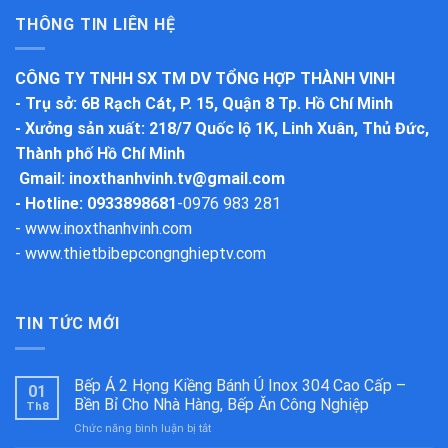
THÔNG TIN LIÊN HỆ
CÔNG TY TNHH SX TM DV TỔNG HỢP THÀNH VINH
-
Trụ sở
: 6B Rạch Cát, P. 15, Quận 8 Tp. Hồ Chí Minh
-
Xưởng sản xuất
: 218/7 Quốc lộ 1K, Linh Xuân, Thủ Đức,
Thành phố Hồ Chí Minh
Gmail:
inoxthanhvinh.tv@gmail.com
- Hotline: 0933898681
-
0976 983 281
-
www.inoxthanhvinh.com
-
www.thietbibepcongnghieptv.com
TIN TỨC MỚI
Bếp Á 2 Họng Kiềng Bánh Ú Inox 304 Cao Cấp –
01
Bền Bỉ Cho Nhà Hàng, Bếp Ăn Công Nghiệp
Th8
ở
Chức năng bình luận bị tắt
Bếp