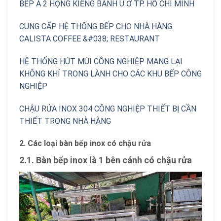
BẾP Á 2 HỌNG KIỀNG BÁNH Ú Ở TP. HỒ CHÍ MINH
CUNG CẤP HỆ THỐNG BẾP CHO NHÀ HÀNG
CALISTA COFFEE &#038; RESTAURANT
HỆ THỐNG HÚT MÙI CÔNG NGHIỆP MANG LẠI
KHÔNG KHÍ TRONG LÀNH CHO CÁC KHU BẾP CÔNG
NGHIỆP
CHẬU RỬA INOX 304 CÔNG NGHIỆP THIẾT BỊ CẦN
THIẾT TRONG NHÀ HÀNG
2. Các loại bàn bếp inox có chậu rửa
2.1. Bàn bếp inox là 1 bên cánh có chậu rửa