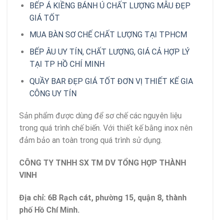
BẾP Á KIỀNG BÁNH Ú CHẤT LƯỢNG MẪU ĐẸP
GIÁ TỐT
MUA BÀN SƠ CHẾ CHẤT LƯỢNG TẠI TPHCM
BẾP ÂU UY TÍN, CHẤT LƯỢNG, GIÁ CẢ HỢP LÝ
TẠI TP HỒ CHÍ MINH
QUẦY BAR ĐẸP GIÁ TỐT ĐƠN VỊ THIẾT KẾ GIA
CÔNG UY TÍN
Sản phẩm được dùng để sơ chế các nguyên liệu
trong quá trình chế biến. Với thiết kế bằng inox nên
đảm bảo an toàn trong quá trình sử dụng.
CÔNG TY TNHH SX TM DV TỔNG HỢP THÀNH
VINH
Địa chỉ: 6B Rạch cát, phường 15, quận 8, thành
phố Hồ Chí Minh.