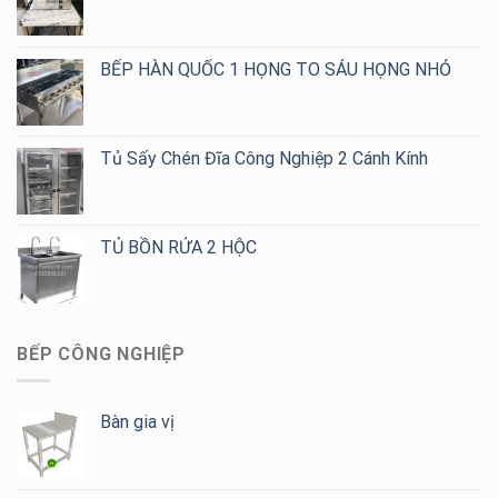
Giá
Tốt
Cho
BẾP HÀN QUỐC 1 HỌNG TO SÁU HỌNG NHỎ
Quán
Cafe,
Trà
Sữa
Tủ Sấy Chén Đĩa Công Nghiệp 2 Cánh Kính
TỦ BỒN RỬA 2 HỘC
BẾP CÔNG NGHIỆP
Bàn gia vị