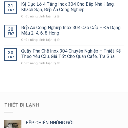
Quả
Bánh
Kệ Đục Lỗ 4 Tầng Inox 304 Cho Bếp Nhà Hàng,
Cao
Pháp
31
Cho
Xèo
Cấp
Khách Sạn, Bếp Ăn Công Nghiệp
Chống
Nhà
Th7
Inox
–
Tắc
Hàng,
ở
Chức năng bình luận bị tắt
304
Bền
Đường
Bếp
Kệ
Công
Đẹp,
Ống
Ăn
Đục
Bếp Âu Công Nghiệp Inox 304 Cao Cấp – Đa Dạng
Nghiệp
Chịu
30
Hiệu
Công
Lỗ
Chính
Mẫu 2, 4, 6, 8 Họng
Lực
Quả
Th7
Nghiệp
4
Hãng,
Tốt
ở
Chức năng bình luận bị tắt
Tầng
Thiết
Cho
Bếp
Inox
Kế
Bếp
Âu
Quầy Pha Chế Inox 304 Chuyên Nghiệp – Thiết Kế
304
Theo
30
Công
Công
Cho
Theo Yêu Cầu, Giá Tốt Cho Quán Cafe, Trà Sữa
Yêu
Nghiệp
Th7
Nghiệp
Bếp
Cầu,
ở
Chức năng bình luận bị tắt
Inox
Nhà
Giá
Quầy
304
Hàng,
Tốt
Pha
Cao
Khách
Chế
Cấp
Sạn,
Inox
–
Bếp
304
Đa
Ăn
Chuyên
Dạng
Công
Nghiệp
Mẫu
Nghiệp
–
2,
THIẾT BỊ LẠNH
Thiết
4,
Kế
6,
Theo
8
Yêu
BẾP CHIÊN NHÚNG ĐÔI
Họng
Cầu,