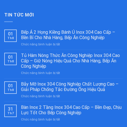
TIN TỨC MỚI
Bếp Á 2 Họng Kiềng Bánh Ú Inox 304 Cao Cấp –
01
Bền Bỉ Cho Nhà Hàng, Bếp Ăn Công Nghiệp
Th8
ở
Chức năng bình luận bị tắt
Bếp
Á
Tủ Hâm Nóng Thức Ăn Công Nghiệp Inox 304 Cao
01
2
Cấp – Giữ Nóng Hiệu Quả Cho Nhà Hàng, Bếp Ăn
Th8
Họng
Công Nghiệp
Kiềng
ở
Chức năng bình luận bị tắt
Bánh
Tủ
Ú
Hâm
Inox
Bẫy Mỡ Inox 304 Công Nghiệp Chất Lượng Cao –
01
Nóng
304
Giải Pháp Chống Tắc Đường Ống Hiệu Quả
Th8
Thức
Cao
ở
Chức năng bình luận bị tắt
Ăn
Cấp
Bẫy
Công
–
Mỡ
Bàn Inox 2 Tầng Inox 304 Cao Cấp – Bền Đẹp, Chịu
Nghiệp
Bền
31
Inox
Inox
Bỉ
Lực Tốt Cho Bếp Công Nghiệp
Th7
304
304
Cho
ở
Chức năng bình luận bị tắt
Công
Cao
Nhà
Bàn
Nghiệp
Cấp
Hàng,