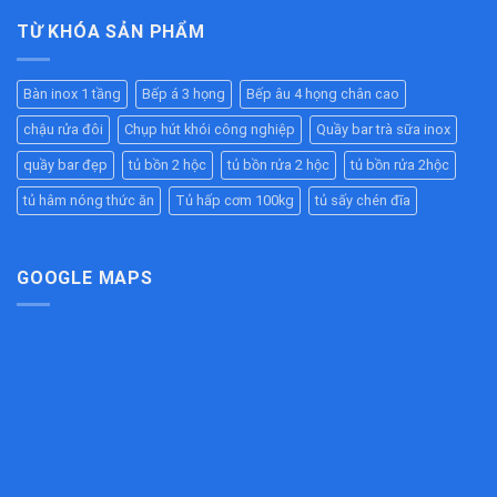
Inox
Chất
–
Bếp
2
TỪ KHÓA SẢN PHẨM
Lượng
Giữ
Ăn
Tầng
Cao
Nóng
Công
Inox
–
Hiệu
Nghiệp
304
Giải
Quả
Bàn inox 1 tầng
Bếp á 3 họng
Bếp âu 4 họng chân cao
Cao
Pháp
Cho
Cấp
Chống
Nhà
chậu rửa đôi
Chụp hút khói công nghiệp
Quầy bar trà sữa inox
–
Tắc
Hàng,
Bền
Đường
quầy bar đẹp
tủ bồn 2 hộc
tủ bồn rửa 2 hộc
tủ bồn rửa 2hộc
Bếp
Đẹp,
Ống
Ăn
Chịu
tủ hâm nóng thức ăn
Tủ hấp cơm 100kg
tủ sấy chén đĩa
Hiệu
Công
Lực
Quả
Nghiệp
Tốt
Cho
Bếp
GOOGLE MAPS
Công
Nghiệp