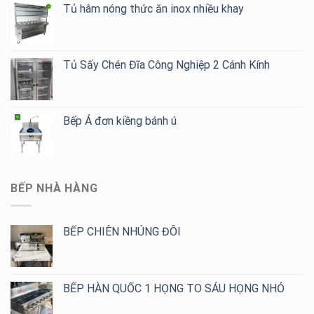
Tủ hâm nóng thức ăn inox nhiều khay
Tủ Sấy Chén Đĩa Công Nghiệp 2 Cánh Kính
Bếp Á đơn kiềng bánh ú
BẾP NHÀ HÀNG
BẾP CHIÊN NHÚNG ĐÔI
BẾP HÀN QUỐC 1 HỌNG TO SÁU HỌNG NHỎ