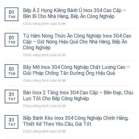
Bếp Á 2 Họng Kiềng Bánh Ú Inox 304 Cao Cấp –
01
Bền Bỉ Cho Nhà Hàng, Bếp Ăn Công Nghiệp
Th8
ở
Chức năng bình luận bị tắt
Bếp
Á
Tủ Hâm Nóng Thức Ăn Công Nghiệp Inox 304 Cao
01
2
Cấp – Giữ Nóng Hiệu Quả Cho Nhà Hàng, Bếp Ăn
Th8
Họng
Công Nghiệp
Kiềng
ở
Chức năng bình luận bị tắt
Bánh
Tủ
Ú
Hâm
Inox
Bẫy Mỡ Inox 304 Công Nghiệp Chất Lượng Cao –
01
Nóng
304
Giải Pháp Chống Tắc Đường Ống Hiệu Quả
Th8
Thức
Cao
ở
Chức năng bình luận bị tắt
Ăn
Cấp
Bẫy
Công
–
Mỡ
Bàn Inox 2 Tầng Inox 304 Cao Cấp – Bền Đẹp, Chịu
Nghiệp
Bền
31
Inox
Inox
Bỉ
Lực Tốt Cho Bếp Công Nghiệp
Th7
304
304
Cho
ở
Chức năng bình luận bị tắt
Công
Cao
Nhà
Bàn
Nghiệp
Cấp
Hàng,
Inox
Bếp Bánh Xèo Inox 304 Công Nghiệp Chính Hãng,
Chất
–
Bếp
31
2
Lượng
Thiết Kế Theo Yêu Cầu, Giá Tốt
Giữ
Ăn
Th7
Tầng
Cao
Nóng
Công
ở
Chức năng bình luận bị tắt
Inox
–
Hiệu
Nghiệp
Bếp
304
Giải