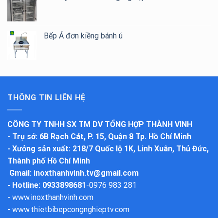
Bếp Á đơn kiềng bánh ú
THÔNG TIN LIÊN HỆ
CÔNG TY TNHH SX TM DV TỔNG HỢP THÀNH VINH
-
Trụ sở
: 6B Rạch Cát, P. 15, Quận 8 Tp. Hồ Chí Minh
-
Xưởng sản xuất
: 218/7 Quốc lộ 1K, Linh Xuân, Thủ Đức,
Thành phố Hồ Chí Minh
Gmail:
inoxthanhvinh.tv@gmail.com
- Hotline: 0933898681
-
0976 983 281
-
www.inoxthanhvinh.com
-
www.thietbibepcongnghieptv.com