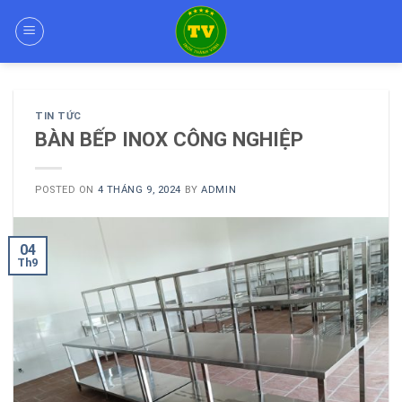
Skip
to
content
TIN TỨC
BÀN BẾP INOX CÔNG NGHIỆP
POSTED ON
4 THÁNG 9, 2024
BY
ADMIN
04
Th9