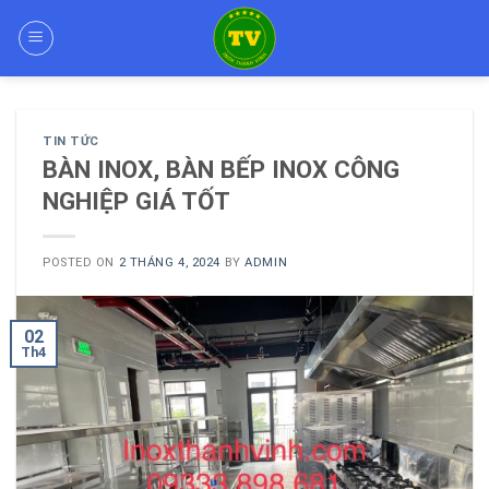
Skip
to
content
TIN TỨC
BÀN INOX, BÀN BẾP INOX CÔNG
NGHIỆP GIÁ TỐT
POSTED ON
2 THÁNG 4, 2024
BY
ADMIN
02
Th4