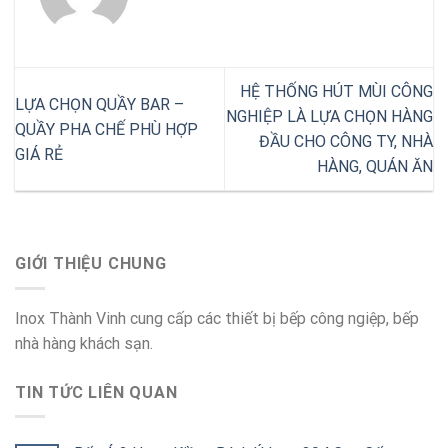
HỆ THỐNG HÚT MÙI CÔNG
LỰA CHỌN QUẦY BAR –
NGHIỆP LÀ LỰA CHỌN HÀNG
QUẦY PHA CHẾ PHÙ HỢP
ĐẦU CHO CÔNG TY, NHÀ
GIÁ RẺ
HÀNG, QUÁN ĂN
GIỚI THIỆU CHUNG
Inox Thành Vinh cung cấp các thiết bị bếp công ngiệp, bếp
nhà hàng khách sạn.
TIN TỨC LIÊN QUAN