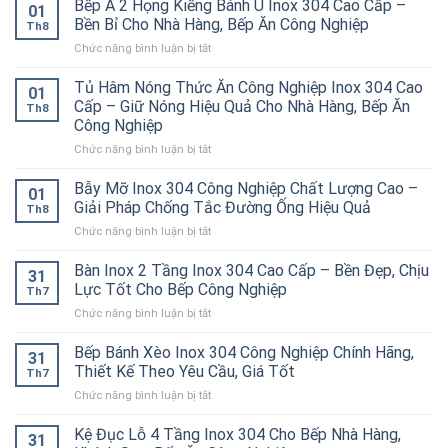
Bếp Á 2 Họng Kiềng Bánh Ú Inox 304 Cao Cấp –
01
Bền Bỉ Cho Nhà Hàng, Bếp Ăn Công Nghiệp
Th8
ở
Chức năng bình luận bị tắt
Bếp
Á
Tủ Hâm Nóng Thức Ăn Công Nghiệp Inox 304 Cao
01
2
Cấp – Giữ Nóng Hiệu Quả Cho Nhà Hàng, Bếp Ăn
Th8
Họng
Công Nghiệp
Kiềng
ở
Chức năng bình luận bị tắt
Bánh
Tủ
Ú
Hâm
Inox
Bẫy Mỡ Inox 304 Công Nghiệp Chất Lượng Cao –
01
Nóng
304
Giải Pháp Chống Tắc Đường Ống Hiệu Quả
Th8
Thức
Cao
ở
Chức năng bình luận bị tắt
Ăn
Cấp
Bẫy
Công
–
Mỡ
Bàn Inox 2 Tầng Inox 304 Cao Cấp – Bền Đẹp, Chịu
Nghiệp
Bền
31
Inox
Inox
Bỉ
Lực Tốt Cho Bếp Công Nghiệp
Th7
304
304
Cho
ở
Chức năng bình luận bị tắt
Công
Cao
Nhà
Bàn
Nghiệp
Cấp
Hàng,
Inox
Bếp Bánh Xèo Inox 304 Công Nghiệp Chính Hãng,
Chất
–
Bếp
31
2
Lượng
Thiết Kế Theo Yêu Cầu, Giá Tốt
Giữ
Ăn
Th7
Tầng
Cao
Nóng
Công
ở
Chức năng bình luận bị tắt
Inox
–
Hiệu
Nghiệp
Bếp
304
Giải
Quả
Bánh
Kệ Đục Lỗ 4 Tầng Inox 304 Cho Bếp Nhà Hàng,
Cao
Pháp
31
Cho
Xèo