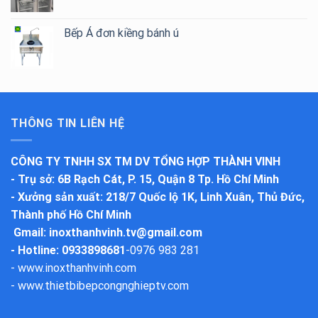
Bếp Á đơn kiềng bánh ú
THÔNG TIN LIÊN HỆ
CÔNG TY TNHH SX TM DV TỔNG HỢP THÀNH VINH
-
Trụ sở
: 6B Rạch Cát, P. 15, Quận 8 Tp. Hồ Chí Minh
-
Xưởng sản xuất
: 218/7 Quốc lộ 1K, Linh Xuân, Thủ Đức,
Thành phố Hồ Chí Minh
Gmail:
inoxthanhvinh.tv@gmail.com
- Hotline: 0933898681
-
0976 983 281
-
www.inoxthanhvinh.com
-
www.thietbibepcongnghieptv.com