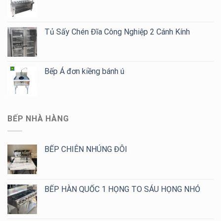
Tủ Sấy Chén Đĩa Công Nghiệp 2 Cánh Kính
Bếp Á đơn kiềng bánh ú
BẾP NHÀ HÀNG
BẾP CHIÊN NHÚNG ĐÔI
BẾP HÀN QUỐC 1 HỌNG TO SÁU HỌNG NHỎ