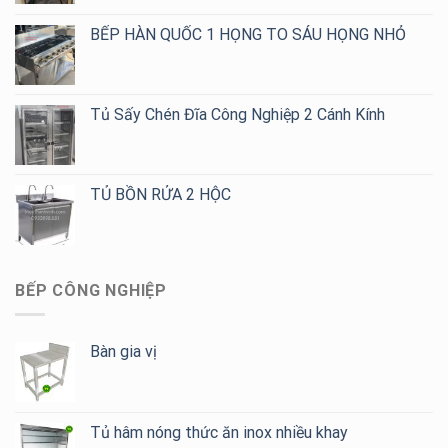
Cho
BẾP HÀN QUỐC 1 HỌNG TO SÁU HỌNG NHỎ
Quán
Cafe,
Trà
Sữa
Tủ Sấy Chén Đĩa Công Nghiệp 2 Cánh Kính
TỦ BỒN RỬA 2 HỘC
BẾP CÔNG NGHIỆP
Bàn gia vị
Tủ hâm nóng thức ăn inox nhiều khay