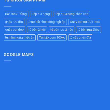
TỪ KHÓA SẢN PHẨM
Giữ
Ăn
Tầng
Cao
Nóng
Công
Inox
–
Hiệu
Nghiệp
304
Giải
Quả
Bàn inox 1 tầng
Bếp á 3 họng
Bếp âu 4 họng chân cao
Cao
Pháp
Cho
Cấp
Chống
Nhà
chậu rửa đôi
Chụp hút khói công nghiệp
Quầy bar trà sữa inox
–
Tắc
Hàng,
Bền
Đường
quầy bar đẹp
tủ bồn 2 hộc
tủ bồn rửa 2 hộc
tủ bồn rửa 2hộc
Bếp
Đẹp,
Ống
Ăn
Chịu
tủ hâm nóng thức ăn
Tủ hấp cơm 100kg
tủ sấy chén đĩa
Hiệu
Công
Lực
Quả
Nghiệp
Tốt
Cho
Bếp
GOOGLE MAPS
Công
Nghiệp