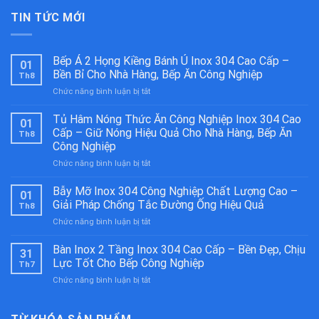
TIN TỨC MỚI
Bếp Á 2 Họng Kiềng Bánh Ú Inox 304 Cao Cấp –
01
Bền Bỉ Cho Nhà Hàng, Bếp Ăn Công Nghiệp
Th8
ở
Chức năng bình luận bị tắt
Bếp
Á
Tủ Hâm Nóng Thức Ăn Công Nghiệp Inox 304 Cao
01
2
Cấp – Giữ Nóng Hiệu Quả Cho Nhà Hàng, Bếp Ăn
Th8
Họng
Công Nghiệp
Kiềng
ở
Chức năng bình luận bị tắt
Bánh
Tủ
Ú
Hâm
Inox
Bẫy Mỡ Inox 304 Công Nghiệp Chất Lượng Cao –
01
Nóng
304
Giải Pháp Chống Tắc Đường Ống Hiệu Quả
Th8
Thức
Cao
ở
Chức năng bình luận bị tắt
Ăn
Cấp
Bẫy
Công
–
Mỡ
Bàn Inox 2 Tầng Inox 304 Cao Cấp – Bền Đẹp, Chịu
Nghiệp
Bền
31
Inox
Inox
Bỉ
Lực Tốt Cho Bếp Công Nghiệp
Th7
304
304
Cho
ở
Chức năng bình luận bị tắt
Công
Cao
Nhà
Bàn
Nghiệp
Cấp
Hàng,
Inox
Chất
–
Bếp
2
Lượng