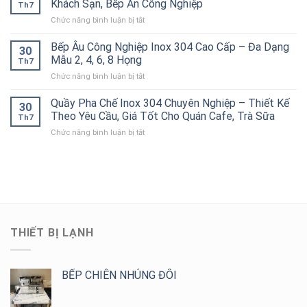
Cấp
Khách Sạn, Bếp Ăn Công Nghiệp
Chống
Nhà
Th7
Inox
–
Tắc
Hàng,
ở
Chức năng bình luận bị tắt
304
Bền
Đường
Bếp
Kệ
Công
Đẹp,
Ống
Ăn
Đục
Bếp Âu Công Nghiệp Inox 304 Cao Cấp – Đa Dạng
Nghiệp
Chịu
30
Hiệu
Công
Lỗ
Chính
Mẫu 2, 4, 6, 8 Họng
Lực
Quả
Th7
Nghiệp
4
Hãng,
Tốt
ở
Chức năng bình luận bị tắt
Tầng
Thiết
Cho
Bếp
Inox
Kế
Bếp
Âu
Quầy Pha Chế Inox 304 Chuyên Nghiệp – Thiết Kế
304
Theo
30
Công
Công
Cho
Theo Yêu Cầu, Giá Tốt Cho Quán Cafe, Trà Sữa
Yêu
Nghiệp
Th7
Nghiệp
Bếp
Cầu,
ở
Chức năng bình luận bị tắt
Inox
Nhà
Giá
Quầy
304
Hàng,
Tốt
Pha
Cao
Khách
Chế
Cấp
Sạn,
Inox
–
Bếp
304
Đa
Ăn
Chuyên
Dạng
Công
Nghiệp
Mẫu
Nghiệp
–
2,
THIẾT BỊ LẠNH
Thiết
4,
Kế
6,
Theo
8
Yêu
BẾP CHIÊN NHÚNG ĐÔI
Họng
Cầu,
Giá
Tốt