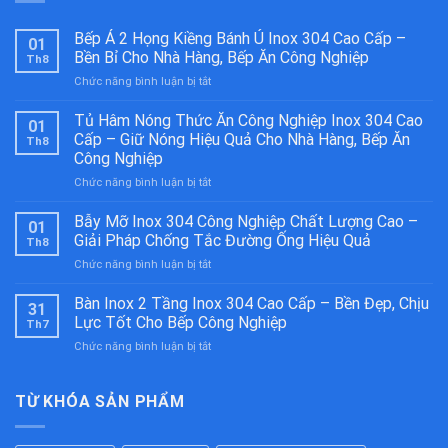
Bếp Á 2 Họng Kiềng Bánh Ú Inox 304 Cao Cấp –
01
Bền Bỉ Cho Nhà Hàng, Bếp Ăn Công Nghiệp
Th8
ở
Chức năng bình luận bị tắt
Bếp
Á
Tủ Hâm Nóng Thức Ăn Công Nghiệp Inox 304 Cao
01
2
Cấp – Giữ Nóng Hiệu Quả Cho Nhà Hàng, Bếp Ăn
Th8
Họng
Công Nghiệp
Kiềng
ở
Chức năng bình luận bị tắt
Bánh
Tủ
Ú
Hâm
Inox
Bẫy Mỡ Inox 304 Công Nghiệp Chất Lượng Cao –
01
Nóng
304
Giải Pháp Chống Tắc Đường Ống Hiệu Quả
Th8
Thức
Cao
ở
Chức năng bình luận bị tắt
Ăn
Cấp
Bẫy
Công
–
Mỡ
Bàn Inox 2 Tầng Inox 304 Cao Cấp – Bền Đẹp, Chịu
Nghiệp
Bền
31
Inox
Inox
Bỉ
Lực Tốt Cho Bếp Công Nghiệp
Th7
304
304
Cho
ở
Chức năng bình luận bị tắt
Công
Cao
Nhà
Bàn
Nghiệp
Cấp
Hàng,
Inox
Chất
–
Bếp
2
TỪ KHÓA SẢN PHẨM
Lượng
Giữ
Ăn
Tầng
Cao
Nóng
Công
Inox
–
Hiệu
Nghiệp
304