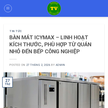
Skip
to
content
TIN TỨC
BÀN MÁT ICYMAX – LINH HOẠT
KÍCH THƯỚC, PHÙ HỢP TỪ QUÁN
NHỎ ĐẾN BẾP CÔNG NGHIỆP
POSTED ON
27 THÁNG 2, 2026
BY
ADMIN
27
Th2