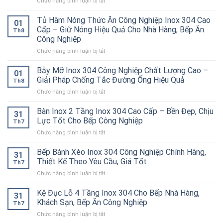
ở
Chức năng bình luận bị tắt
Bếp
Á
Tủ Hâm Nóng Thức Ăn Công Nghiệp Inox 304 Cao
01
2
Cấp – Giữ Nóng Hiệu Quả Cho Nhà Hàng, Bếp Ăn
Th8
Họng
Công Nghiệp
Kiềng
ở
Chức năng bình luận bị tắt
Bánh
Tủ
Ú
Hâm
Inox
Bẫy Mỡ Inox 304 Công Nghiệp Chất Lượng Cao –
01
Nóng
304
Giải Pháp Chống Tắc Đường Ống Hiệu Quả
Th8
Thức
Cao
ở
Chức năng bình luận bị tắt
Ăn
Cấp
Bẫy
Công
–
Mỡ
Bàn Inox 2 Tầng Inox 304 Cao Cấp – Bền Đẹp, Chịu
Nghiệp
Bền
31
Inox
Inox
Bỉ
Lực Tốt Cho Bếp Công Nghiệp
Th7
304
304
Cho
ở
Chức năng bình luận bị tắt
Công
Cao
Nhà
Bàn
Nghiệp
Cấp
Hàng,
Inox
Bếp Bánh Xèo Inox 304 Công Nghiệp Chính Hãng,
Chất
–
Bếp
31
2
Lượng
Thiết Kế Theo Yêu Cầu, Giá Tốt
Giữ
Ăn
Th7
Tầng
Cao
Nóng
Công
ở
Chức năng bình luận bị tắt
Inox
–
Hiệu
Nghiệp
Bếp
304
Giải
Quả
Bánh
Kệ Đục Lỗ 4 Tầng Inox 304 Cho Bếp Nhà Hàng,
Cao
Pháp
31
Cho
Xèo
Cấp
Khách Sạn, Bếp Ăn Công Nghiệp
Chống
Nhà
Th7
Inox
–
Tắc
Hàng,
ở
Chức năng bình luận bị tắt
304
Bền
Đường
Bếp
Kệ