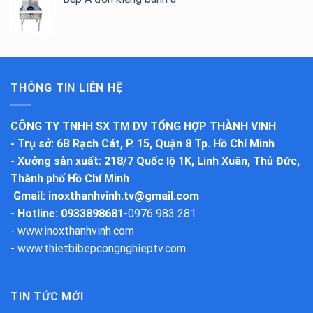
THÔNG TIN LIÊN HỆ
CÔNG TY TNHH SX TM DV TỔNG HỢP THÀNH VINH
-
Trụ sở
: 6B Rạch Cát, P. 15, Quận 8 Tp. Hồ Chí Minh
-
Xưởng sản xuất
: 218/7 Quốc lộ 1K, Linh Xuân, Thủ Đức,
Thành phố Hồ Chí Minh
Gmail:
inoxthanhvinh.tv@gmail.com
- Hotline: 0933898681
-
0976 983 281
-
www.inoxthanhvinh.com
-
www.thietbibepcongnghieptv.com
TIN TỨC MỚI