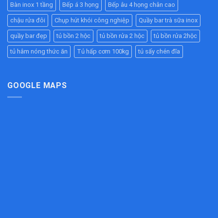
Giải
Quả
Bàn inox 1 tầng
Bếp á 3 họng
Bếp âu 4 họng chân cao
Cao
Pháp
Cho
Cấp
Chống
Nhà
chậu rửa đôi
Chụp hút khói công nghiệp
Quầy bar trà sữa inox
–
Tắc
Hàng,
Bền
Đường
quầy bar đẹp
tủ bồn 2 hộc
tủ bồn rửa 2 hộc
tủ bồn rửa 2hộc
Bếp
Đẹp,
Ống
Ăn
Chịu
tủ hâm nóng thức ăn
Tủ hấp cơm 100kg
tủ sấy chén đĩa
Hiệu
Công
Lực
Quả
Nghiệp
Tốt
Cho
Bếp
GOOGLE MAPS
Công
Nghiệp