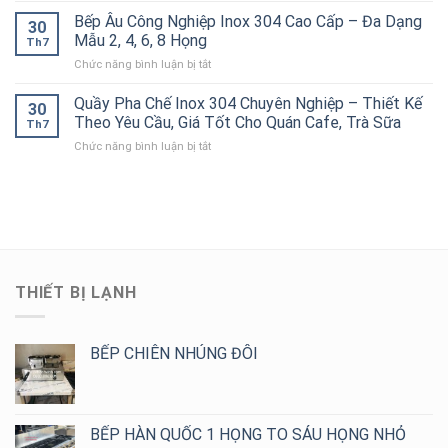
Công
Đẹp,
Ống
Ăn
Đục
Bếp Âu Công Nghiệp Inox 304 Cao Cấp – Đa Dạng
Nghiệp
Chịu
30
Hiệu
Công
Lỗ
Chính
Mẫu 2, 4, 6, 8 Họng
Lực
Quả
Th7
Nghiệp
4
Hãng,
Tốt
ở
Chức năng bình luận bị tắt
Tầng
Thiết
Cho
Bếp
Inox
Kế
Bếp
Âu
Quầy Pha Chế Inox 304 Chuyên Nghiệp – Thiết Kế
304
Theo
30
Công
Công
Cho
Theo Yêu Cầu, Giá Tốt Cho Quán Cafe, Trà Sữa
Yêu
Nghiệp
Th7
Nghiệp
Bếp
Cầu,
ở
Chức năng bình luận bị tắt
Inox
Nhà
Giá
Quầy
304
Hàng,
Tốt
Pha
Cao
Khách
Chế
Cấp
Sạn,
Inox
–
Bếp
304
Đa
Ăn
Chuyên
Dạng
Công
Nghiệp
Mẫu
Nghiệp
–
2,
THIẾT BỊ LẠNH
Thiết
4,
Kế
6,
Theo
8
Yêu
BẾP CHIÊN NHÚNG ĐÔI
Họng
Cầu,
Giá
Tốt
Cho
BẾP HÀN QUỐC 1 HỌNG TO SÁU HỌNG NHỎ
Quán