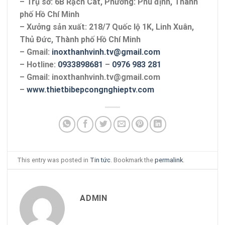
– Trụ sở: 6B Rạch Cát, Phường: Phú định, Thành
phố Hồ Chí Minh
– Xưởng sản xuất: 218/7 Quốc lộ 1K, Linh Xuân,
Thủ Đức, Thành phố Hồ Chí Minh
– Gmail:
inoxthanhvinh.tv@gmail.com
– Hotline:
0933898681
–
0976 983 281
– Gmail: inoxthanhvinh.tv@gmail.com
–
www.thietbibepcongnghieptv.com
This entry was posted in
Tin tức
. Bookmark the
permalink
.
ADMIN