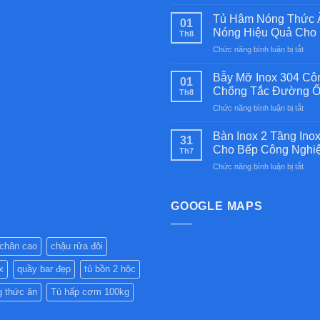
Bếp
Á
Tủ Hâm Nóng Thức Ă
01
2
Nóng Hiệu Quả Cho 
Th8
Họn
ở
Chức năng bình luận bị tắt
Kiền
Tủ
Bán
Hâm
Ú
Bẫy Mỡ Inox 304 Cô
01
Nón
Inox
Chống Tắc Đường Ố
Th8
Thứ
304
ở
Chức năng bình luận bị tắt
Ăn
Cao
Bẫy
Côn
Cấp
Mỡ
Nghi
Bàn Inox 2 Tầng Ino
–
31
Inox
Inox
Cho Bếp Công Nghi
Bền
Th7
304
304
Bỉ
ở
Chức năng bình luận bị tắt
Côn
Cao
Cho
Bàn
Nghi
Cấp
Nhà
Inox
Chất
–
Hàng
2
GOOGLE MAPS
Lượ
Giữ
Bếp
Tần
Cao
Nón
Ăn
Inox
–
Hiệu
Côn
304
Giải
Quả
 chân cao
chậu rửa đôi
Nghi
Cao
Phá
Cho
Cấp
Chố
Nhà
x
quầy bar đẹp
tủ bồn 2 hộc
–
Tắc
Hàng
Bền
Đườ
g thức ăn
Tủ hấp cơm 100kg
Bếp
Đẹp,
Ống
Ăn
Chịu
Hiệu
Côn