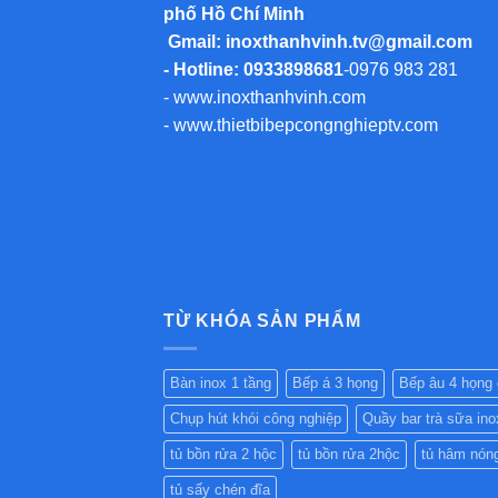
phố Hồ Chí Minh
Gmail:
inoxthanhvinh.tv@gmail.com
- Hotline: 0933898681
-
0976 983 281
-
www.inoxthanhvinh.com
-
www.thietbibepcongnghieptv.com
TỪ KHÓA SẢN PHẨM
Bàn inox 1 tầng
Bếp á 3 họng
Bếp âu 4 họng
Chụp hút khói công nghiệp
Quầy bar trà sữa ino
tủ bồn rửa 2 hộc
tủ bồn rửa 2hộc
tủ hâm nón
tủ sấy chén đĩa