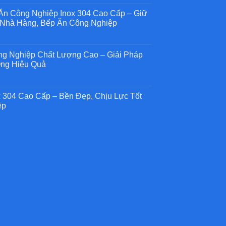
n Công Nghiệp Inox 304 Cao Cấp – Giữ
Nhà Hàng, Bếp Ăn Công Nghiệp
g
g
h
ng Nghiệp Chất Lượng Cao – Giải Pháp
g
ng Hiệu Quả
c
g
ệp
x 304 Cao Cấp – Bền Đẹp, Chịu Lực Tốt
ệp
g
ệp
,
ng
g
g
g
ệp
p
ng
,
ng
g