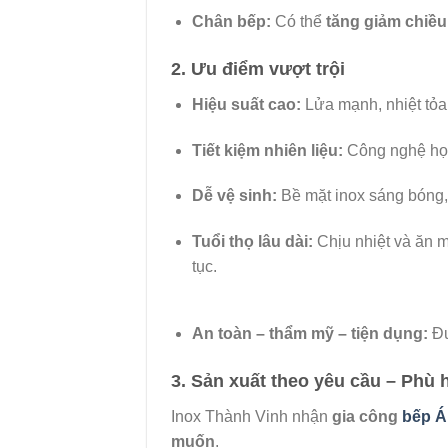
Chân bếp:
Có thể
tăng giảm chiều
2. Ưu điểm vượt trội
Hiệu suất cao:
Lửa mạnh, nhiệt tỏa 
Tiết kiệm nhiên liệu:
Công nghệ họng
Dễ vệ sinh:
Bề mặt inox sáng bóng
Tuổi thọ lâu dài:
Chịu nhiệt và ăn m
tục.
An toàn – thẩm mỹ – tiện dụng:
Đư
3. Sản xuất theo yêu cầu – Phù
Inox Thành Vinh nhận
gia công
bếp Á
muốn
.