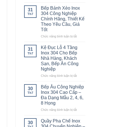
Cao
Bàn
Hàng,
–
Inox
Bếp Bánh Xèo Inox
Bếp
31
Giải
2
304 Công Nghiệp
Ăn
Th7
Pháp
Tầng
Chính Hãng, Thiết Kế
Công
Chống
Inox
Nghiệp
Theo Yêu Cầu, Giá
Tắc
304
Tốt
Đường
Cao
Ống
Cấp
ở
Chức năng bình luận bị tắt
Hiệu
–
Bếp
Quả
Bền
Bánh
Kệ Đục Lỗ 4 Tầng
31
Đẹp,
Xèo
Inox 304 Cho Bếp
Th7
Chịu
Inox
Nhà Hàng, Khách
Lực
304
Sạn, Bếp Ăn Công
Tốt
Công
Nghiệp
Cho
Nghiệp
Bếp
Chính
ở
Chức năng bình luận bị tắt
Công
Hãng,
Kệ
Nghiệp
Thiết
Đục
Bếp Âu Công Nghiệp
30
Kế
Lỗ
Inox 304 Cao Cấp –
Th7
Theo
4
Đa Dạng Mẫu 2, 4, 6,
Yêu
Tầng
8 Họng
Cầu,
Inox
Giá
304
ở
Chức năng bình luận bị tắt
Tốt
Cho
Bếp
Bếp
Âu
Quầy Pha Chế Inox
30
Nhà
Công
304 Chuyên Nghiệp –
Th7