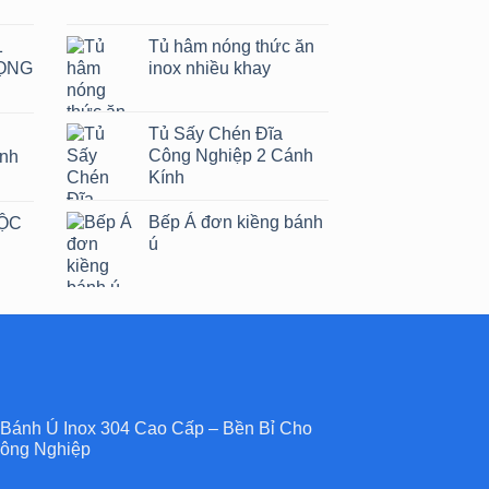
1
Tủ hâm nóng thức ăn
ỌNG
inox nhiều khay
Tủ Sấy Chén Đĩa
Công Nghiệp 2 Cánh
ánh
Kính
Bếp Á đơn kiềng bánh
HỘC
ú
 Bánh Ú Inox 304 Cao Cấp – Bền Bỉ Cho
ông Nghiệp