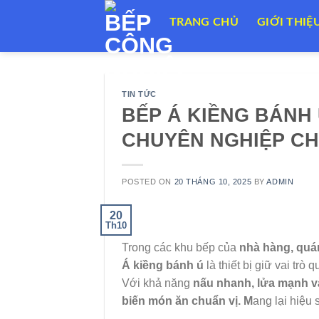
Skip
TRANG CHỦ
GIỚI THIỆ
to
content
TIN TỨC
BẾP Á KIỀNG BÁNH
CHUYÊN NGHIỆP CH
POSTED ON
20 THÁNG 10, 2025
BY
ADMIN
20
Th10
Trong các khu bếp của
nhà hàng, quá
Á kiềng bánh ú
là thiết bị giữ vai trò
Với khả năng
nấu nhanh, lửa mạnh và 
biến món ăn chuẩn vị. M
ang lại hiệu 