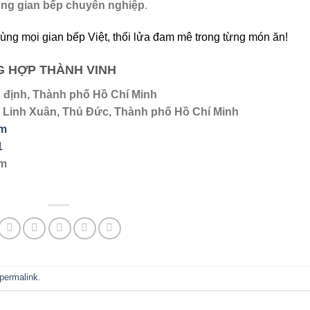
ông gian bếp chuyên nghiệp
.
ng mọi gian bếp Việt, thổi lửa đam mê trong từng món ăn!
G HỢP THÀNH VINH
 định, Thành phố Hồ Chí Minh
, Linh Xuân, Thủ Đức, Thành phố Hồ Chí Minh
om
1
om
permalink
.