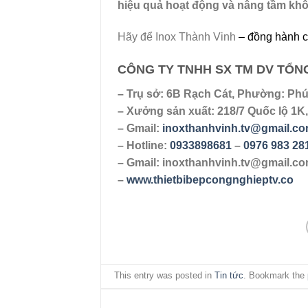
hiệu quả hoạt động và nâng tầm kh
Hãy để Inox Thành Vinh
– đồng hành cù
CÔNG TY TNHH SX TM DV TỔN
– Trụ sở: 6B Rạch Cát, Phường: Phú
– Xưởng sản xuất: 218/7 Quốc lộ 1K
– Gmail:
inoxthanhvinh.tv@gmail.c
– Hotline:
0933898681
–
0976 983 28
– Gmail: inoxthanhvinh.tv@gmail.c
–
www.thietbibepcongnghieptv.co
This entry was posted in
Tin tức
. Bookmark the