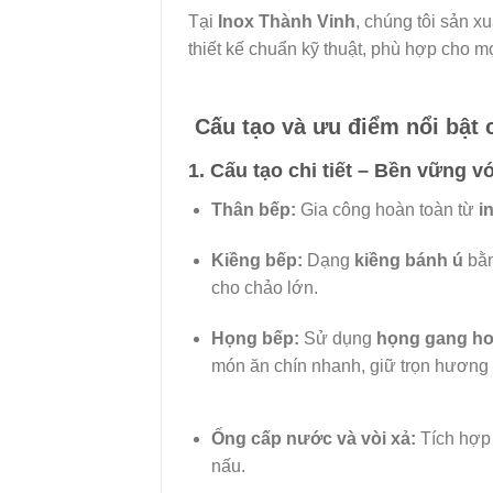
Tại
Inox Thành Vinh
, chúng tôi sản x
thiết kế chuẩn kỹ thuật, phù hợp cho 
Cấu tạo và ưu điểm nổi bật 
1. Cấu tạo chi tiết – Bền vững vớ
Thân bếp:
Gia công hoàn toàn từ
i
Kiềng bếp:
Dạng
kiềng bánh ú
bằn
cho chảo lớn.
Họng bếp:
Sử dụng
họng gang ho
món ăn chín nhanh, giữ trọn hương 
Ống cấp nước và vòi xả:
Tích hợp 
nấu.