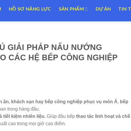
U
HỒ SƠ NĂNG LỰC
SẢN PHẨM
DỰ ÁN
TIN 
 Ú GIẢI PHÁP NẤU NƯỚNG
O CÁC HỆ BẾP CÔNG NGHIỆP
n ăn, khách sạn hay bếp công nghiệp phục vụ món Á
,
bếp
 quan trọng hàng đầu.
tiết kiệm nhiên liệu.
Giúp đầu bếp
thao tác linh hoạt và chế
suất cao trong mọi giờ cao điểm.