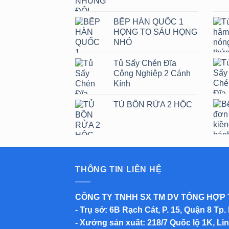
BẾP HÀN QUỐC 1
HỌNG TO SÁU HỌNG
NHỎ
Tủ Sấy Chén Đĩa
Công Nghiệp 2 Cánh
Kính
TỦ BỒN RỬA 2 HỘC
THÔNG TIN LIÊN HỆ
CÔNG TY TNHH SX TM DV TỔNG HỢP
-
Trụ sở
: 6B Rạch Cát, P. 15, Quận 8 Tp.
-
Xưởng sản xuất
: 218/7 Quốc lộ 1K, L