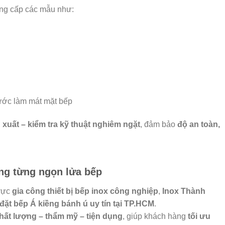
ung cấp các mẫu như:
nước làm mát mặt bếp
n xuất – kiểm tra kỹ thuật nghiêm ngặt
, đảm bảo
độ an toàn,
ong từng ngọn lửa bếp
 vực
gia công thiết bị bếp inox công nghiệp
,
Inox Thành
 đặt bếp Á kiềng bánh ú uy tín tại TP.HCM
.
hất lượng – thẩm mỹ – tiện dụng
, giúp khách hàng
tối ưu