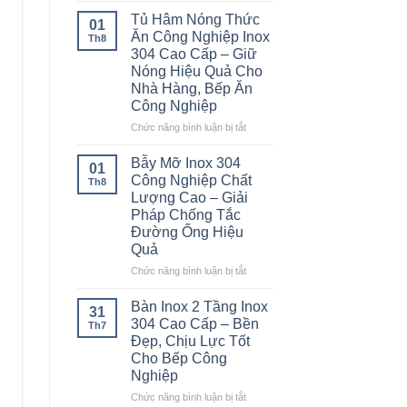
Á
Tủ Hâm Nóng Thức
01
2
Ăn Công Nghiệp Inox
Th8
Họng
304 Cao Cấp – Giữ
Kiềng
Nóng Hiệu Quả Cho
Bánh
Nhà Hàng, Bếp Ăn
Ú
Công Nghiệp
Inox
304
ở
Chức năng bình luận bị tắt
Cao
Tủ
Cấp
Hâm
Bẫy Mỡ Inox 304
01
–
Nóng
Công Nghiệp Chất
Th8
Bền
Thức
Lượng Cao – Giải
Bỉ
Ăn
Pháp Chống Tắc
Cho
Công
Đường Ống Hiệu
Nhà
Nghiệp
Hàng,
Quả
Inox
Bếp
304
ở
Chức năng bình luận bị tắt
Ăn
Cao
Bẫy
Công
Cấp
Mỡ
Bàn Inox 2 Tầng Inox
Nghiệp
31
–
Inox
304 Cao Cấp – Bền
Th7
Giữ
304
Đẹp, Chịu Lực Tốt
Nóng
Công
Cho Bếp Công
Hiệu
Nghiệp
Nghiệp
Quả
Chất
Cho
Lượng
ở
Chức năng bình luận bị tắt
Nhà