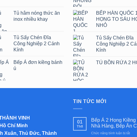
Tủ hâm nóng thức ăn
BẾP HÀN QUỐC 
inox nhiều khay
HỌNG TO SÁU H
NHỎ
Tủ Sấy Chén Đĩa
Tủ Sấy Chén Đĩa
Công Nghiệp 2 Cánh
Công Nghiệp 2 C
Kính
Kính
Bếp Á đơn kiềng bánh
TỦ BỒN RỬA 2 
ú
TIN TỨC MỚI
 THÀNH VINH
Bếp Á 2 Họng Kiềng
01
 Hồ Chí Minh
Nhà Hàng, Bếp Ăn C
Th8
inh Xuân, Thủ Đức, Thành
ở
Chức năng bình luận bị tắt