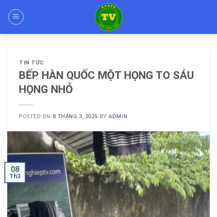
Skip
to
content
TIN TỨC
BẾP HÀN QUỐC MỘT HỌNG TO SÁU
HỌNG NHỎ
POSTED ON
8 THÁNG 3, 2025
BY
ADMIN
08
Th3