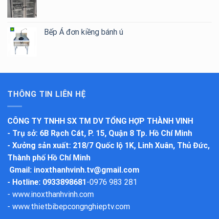
Bếp Á đơn kiềng bánh ú
THÔNG TIN LIÊN HỆ
CÔNG TY TNHH SX TM DV TỔNG HỢP THÀNH VINH
-
Trụ sở
: 6B Rạch Cát, P. 15, Quận 8 Tp. Hồ Chí Minh
-
Xưởng sản xuất
: 218/7 Quốc lộ 1K, Linh Xuân, Thủ Đức,
Thành phố Hồ Chí Minh
Gmail:
inoxthanhvinh.tv@gmail.com
- Hotline: 0933898681
-
0976 983 281
-
www.inoxthanhvinh.com
-
www.thietbibepcongnghieptv.com