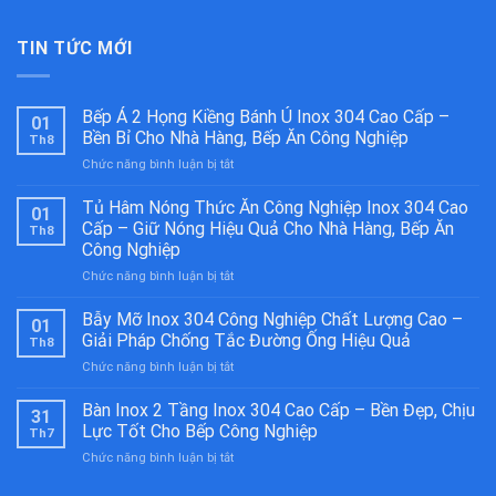
TIN TỨC MỚI
Bếp Á 2 Họng Kiềng Bánh Ú Inox 304 Cao Cấp –
01
Bền Bỉ Cho Nhà Hàng, Bếp Ăn Công Nghiệp
Th8
ở
Chức năng bình luận bị tắt
Bếp
Á
Tủ Hâm Nóng Thức Ăn Công Nghiệp Inox 304 Cao
01
2
Cấp – Giữ Nóng Hiệu Quả Cho Nhà Hàng, Bếp Ăn
Th8
Họng
Công Nghiệp
Kiềng
ở
Chức năng bình luận bị tắt
Bánh
Tủ
Ú
Hâm
Inox
Bẫy Mỡ Inox 304 Công Nghiệp Chất Lượng Cao –
01
Nóng
304
Giải Pháp Chống Tắc Đường Ống Hiệu Quả
Th8
Thức
Cao
ở
Chức năng bình luận bị tắt
Ăn
Cấp
Bẫy
Công
–
Mỡ
Bàn Inox 2 Tầng Inox 304 Cao Cấp – Bền Đẹp, Chịu
Nghiệp
Bền
31
Inox
Inox
Bỉ
Lực Tốt Cho Bếp Công Nghiệp
Th7
304
304
Cho
ở
Chức năng bình luận bị tắt
Công
Cao
Nhà
Bàn
Nghiệp
Cấp
Hàng,
Inox