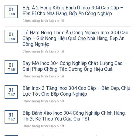
Bếp Á 2 Họng Kiềng Bánh Ú Inox 304 Cao Cấp –
01
Bền Bỉ Cho Nhà Hàng, Bếp Ăn Công Nghiệp
Th8
ở
Chức năng bình luận bị tắt
Bếp
Á
Tủ Hâm Nóng Thức Ăn Công Nghiệp Inox 304 Cao
01
2
Cấp – Giữ Nóng Hiệu Quả Cho Nhà Hàng, Bếp Ăn
Th8
Họng
Công Nghiệp
Kiềng
ở
Chức năng bình luận bị tắt
Bánh
Tủ
Ú
Hâm
Inox
Bẫy Mỡ Inox 304 Công Nghiệp Chất Lượng Cao –
01
Nóng
304
Giải Pháp Chống Tắc Đường Ống Hiệu Quả
Th8
Thức
Cao
ở
Chức năng bình luận bị tắt
Ăn
Cấp
Bẫy
Công
–
Mỡ
Bàn Inox 2 Tầng Inox 304 Cao Cấp – Bền Đẹp, Chịu
Nghiệp
Bền
31
Inox
Inox
Bỉ
Lực Tốt Cho Bếp Công Nghiệp
Th7
304
304
Cho
ở
Chức năng bình luận bị tắt
Công
Cao
Nhà
Bàn
Nghiệp
Cấp
Hàng,
Inox
Bếp Bánh Xèo Inox 304 Công Nghiệp Chính Hãng,
Chất
–
Bếp
31
2
Lượng
Thiết Kế Theo Yêu Cầu, Giá Tốt
Giữ
Ăn
Th7
Tầng
Cao
Nóng
Công
ở
Chức năng bình luận bị tắt
Inox
–
Hiệu
Nghiệp
Bếp
304
Giải
Quả