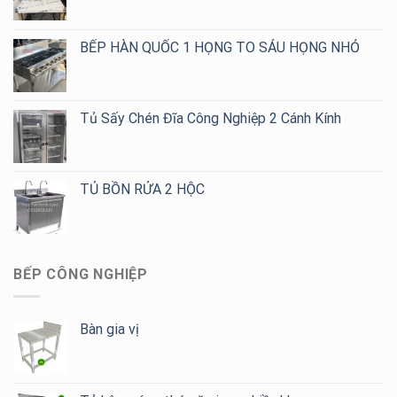
Giá
Tốt
Cho
BẾP HÀN QUỐC 1 HỌNG TO SÁU HỌNG NHỎ
Quán
Cafe,
Trà
Sữa
Tủ Sấy Chén Đĩa Công Nghiệp 2 Cánh Kính
TỦ BỒN RỬA 2 HỘC
BẾP CÔNG NGHIỆP
Bàn gia vị