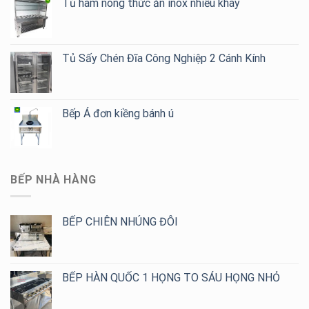
Tủ hâm nóng thức ăn inox nhiều khay
Tủ Sấy Chén Đĩa Công Nghiệp 2 Cánh Kính
Bếp Á đơn kiềng bánh ú
BẾP NHÀ HÀNG
BẾP CHIÊN NHÚNG ĐÔI
BẾP HÀN QUỐC 1 HỌNG TO SÁU HỌNG NHỎ