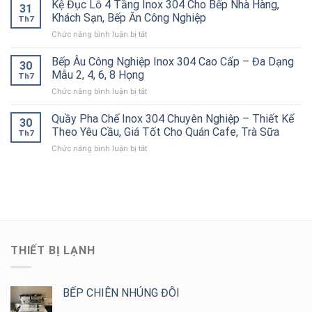
Bánh
Kệ Đục Lỗ 4 Tầng Inox 304 Cho Bếp Nhà Hàng,
Cao
Pháp
31
Cho
Xèo
Cấp
Khách Sạn, Bếp Ăn Công Nghiệp
Chống
Nhà
Th7
Inox
–
Tắc
Hàng,
ở
Chức năng bình luận bị tắt
304
Bền
Đường
Bếp
Kệ
Công
Đẹp,
Ống
Ăn
Đục
Bếp Âu Công Nghiệp Inox 304 Cao Cấp – Đa Dạng
Nghiệp
Chịu
30
Hiệu
Công
Lỗ
Chính
Mẫu 2, 4, 6, 8 Họng
Lực
Quả
Th7
Nghiệp
4
Hãng,
Tốt
ở
Chức năng bình luận bị tắt
Tầng
Thiết
Cho
Bếp
Inox
Kế
Bếp
Âu
Quầy Pha Chế Inox 304 Chuyên Nghiệp – Thiết Kế
304
Theo
30
Công
Công
Cho
Theo Yêu Cầu, Giá Tốt Cho Quán Cafe, Trà Sữa
Yêu
Nghiệp
Th7
Nghiệp
Bếp
Cầu,
ở
Chức năng bình luận bị tắt
Inox
Nhà
Giá
Quầy
304
Hàng,
Tốt
Pha
Cao
Khách
Chế
Cấp
Sạn,
Inox
–
Bếp
304
Đa
Ăn
Chuyên
Dạng
Công
Nghiệp
Mẫu
Nghiệp
–
2,
THIẾT BỊ LẠNH
Thiết
4,
Kế
6,
Theo
8
Yêu
BẾP CHIÊN NHÚNG ĐÔI
Họng
Cầu,