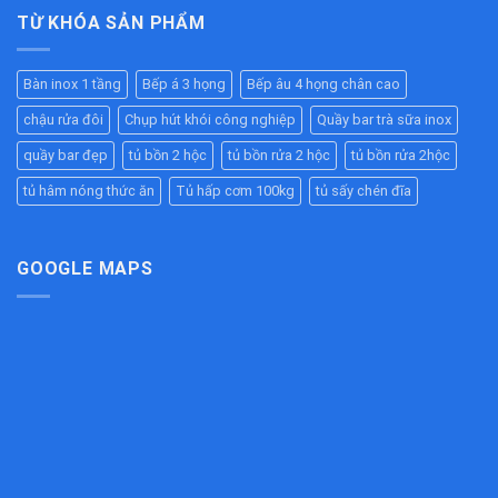
Chất
–
Bếp
2
TỪ KHÓA SẢN PHẨM
Lượng
Giữ
Ăn
Tầng
Cao
Nóng
Công
Inox
–
Hiệu
Nghiệp
304
Giải
Quả
Bàn inox 1 tầng
Bếp á 3 họng
Bếp âu 4 họng chân cao
Cao
Pháp
Cho
Cấp
Chống
Nhà
chậu rửa đôi
Chụp hút khói công nghiệp
Quầy bar trà sữa inox
–
Tắc
Hàng,
Bền
Đường
quầy bar đẹp
tủ bồn 2 hộc
tủ bồn rửa 2 hộc
tủ bồn rửa 2hộc
Bếp
Đẹp,
Ống
Ăn
Chịu
tủ hâm nóng thức ăn
Tủ hấp cơm 100kg
tủ sấy chén đĩa
Hiệu
Công
Lực
Quả
Nghiệp
Tốt
Cho
Bếp
GOOGLE MAPS
Công
Nghiệp