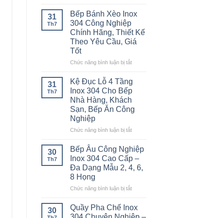
Cao
Bàn
Hàng,
–
Inox
Bếp Bánh Xèo Inox
Bếp
31
Giải
2
304 Công Nghiệp
Ăn
Th7
Pháp
Tầng
Chính Hãng, Thiết Kế
Công
Chống
Inox
Nghiệp
Theo Yêu Cầu, Giá
Tắc
304
Tốt
Đường
Cao
Ống
Cấp
ở
Chức năng bình luận bị tắt
Hiệu
–
Bếp
Quả
Bền
Bánh
Kệ Đục Lỗ 4 Tầng
31
Đẹp,
Xèo
Inox 304 Cho Bếp
Th7
Chịu
Inox
Nhà Hàng, Khách
Lực
304
Sạn, Bếp Ăn Công
Tốt
Công
Nghiệp
Cho
Nghiệp
Bếp
Chính
ở
Chức năng bình luận bị tắt
Công
Hãng,
Kệ
Nghiệp
Thiết
Đục
Bếp Âu Công Nghiệp
30
Kế
Lỗ
Inox 304 Cao Cấp –
Th7
Theo
4
Đa Dạng Mẫu 2, 4, 6,
Yêu
Tầng
8 Họng
Cầu,
Inox
Giá
304
ở
Chức năng bình luận bị tắt
Tốt
Cho
Bếp
Bếp
Âu
Quầy Pha Chế Inox
30
Nhà
Công
304 Chuyên Nghiệp –
Th7