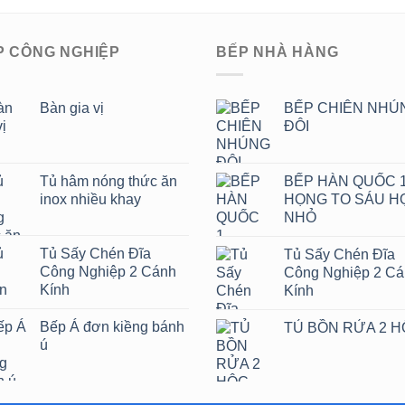
P CÔNG NGHIỆP
BẾP NHÀ HÀNG
Bàn gia vị
BẾP CHIÊN NHÚ
ĐÔI
Tủ hâm nóng thức ăn
BẾP HÀN QUỐC 
inox nhiều khay
HỌNG TO SÁU H
NHỎ
Tủ Sấy Chén Đĩa
Tủ Sấy Chén Đĩa
Công Nghiệp 2 Cánh
Công Nghiệp 2 C
Kính
Kính
Bếp Á đơn kiềng bánh
TỦ BỒN RỬA 2 
ú