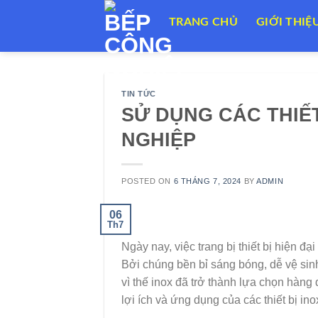
Skip
TRANG CHỦ
GIỚI THIỆ
to
content
TIN TỨC
SỬ DỤNG CÁC THIẾ
NGHIỆP
POSTED ON
6 THÁNG 7, 2024
BY
ADMIN
06
Th7
Ngày nay, việc trang bị thiết bị hiện đ
Bởi chúng bền bỉ sáng bóng, dễ vệ sin
vì thế inox đã trở thành lựa chọn hàng
lợi ích và ứng dụng của các thiết bị in