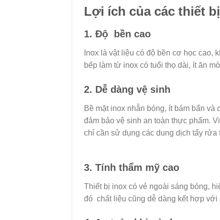
Lợi ích của các thiết b
1. Độ bền cao
Inox là vật liệu có độ bền cơ học cao, 
bếp làm từ inox có tuổi thọ dài, ít ăn 
2. Dễ dàng vệ sinh
Bề mặt inox nhẵn bóng, ít bám bẩn và d
đảm bảo vệ sinh an toàn thực phẩm. Việc
chỉ cần sử dụng các dung dịch tẩy rửa
3. Tính thẩm mỹ cao
Thiết bị inox có vẻ ngoài sáng bóng, h
đó chất liệu cũng dễ dàng kết hợp với 