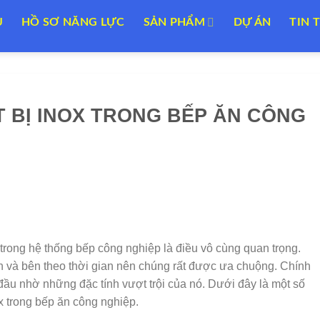
U
HỒ SƠ NĂNG LỰC
SẢN PHẨM
DỰ ÁN
TIN 
T BỊ INOX TRONG BẾP ĂN CÔNG
ại trong hệ thống bếp công nghiệp là điều vô cùng quan trọng.
h và bên theo thời gian nên chúng rất được ưa chuộng. Chính
 đầu nhờ những đặc tính vượt trội của nó. Dưới đây là một số
ox trong bếp ăn công nghiệp.