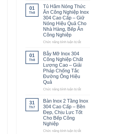
Á
Tủ Hâm Nóng Thức
01
2
Ăn Công Nghiệp Inox
Th8
Họng
304 Cao Cấp – Giữ
Kiềng
Nóng Hiệu Quả Cho
Bánh
Nhà Hàng, Bếp Ăn
Ú
Công Nghiệp
Inox
304
ở
Chức năng bình luận bị tắt
Cao
Tủ
Cấp
Hâm
Bẫy Mỡ Inox 304
01
–
Nóng
Công Nghiệp Chất
Th8
Bền
Thức
Lượng Cao – Giải
Bỉ
Ăn
Pháp Chống Tắc
Cho
Công
Đường Ống Hiệu
Nhà
Nghiệp
Hàng,
Quả
Inox
Bếp
304
ở
Chức năng bình luận bị tắt
Ăn
Cao
Bẫy
Công
Cấp
Mỡ
Bàn Inox 2 Tầng Inox
Nghiệp
31
–
Inox
304 Cao Cấp – Bền
Th7
Giữ
304
Đẹp, Chịu Lực Tốt
Nóng
Công
Cho Bếp Công
Hiệu
Nghiệp
Nghiệp
Quả
Chất
Cho
Lượng
ở
Chức năng bình luận bị tắt
Nhà