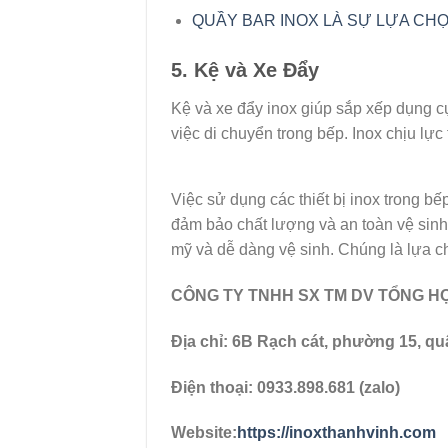
QUẦY BAR INOX LÀ SỰ LỰA CH
5. Kệ và Xe Đẩy
Kệ và xe đẩy inox giúp sắp xếp dụng cụ
việc di chuyển trong bếp. Inox chịu lực 
Việc sử dụng các thiết bị inox trong b
đảm bảo chất lượng và an toàn vệ sinh 
mỹ và dễ dàng vệ sinh. Chúng là lựa c
CÔNG TY TNHH SX TM DV TỔNG H
Địa chỉ: 6B Rạch cát, phường 15, qu
Điện thoại: 0933.898.681 (zalo)
Website:
https://inoxthanhvinh.com