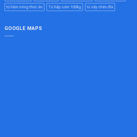
Đẹp,
Ống
Ăn
Chịu
tủ hâm nóng thức ăn
Tủ hấp cơm 100kg
tủ sấy chén đĩa
Hiệu
Công
Lực
Quả
Nghiệp
Tốt
Cho
Bếp
GOOGLE MAPS
Công
Nghiệp