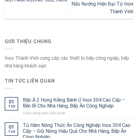
Nấu Nướng Hiện Đại Từ Inox
Thành Vinh
GIỚI THIỆU CHUNG
Inox Thành Vinh cung cấp các thiết bị bếp công ngiệp, bếp
nhà hàng khách sạn.
TIN TỨC LIÊN QUAN
Bếp Á 2 Họng Kiềng Bánh Ú Inox 304 Cao Cấp –
01
Bền Bỉ Cho Nhà Hàng, Bếp Ăn Công Nghiệp
Th8
ở
Chức năng bình luận bị tắt
Bếp
Á
Tủ Hâm Nóng Thức Ăn Công Nghiệp Inox 304 Cao
01
2
Cấp – Giữ Nóng Hiệu Quả Cho Nhà Hàng, Bếp Ăn
Th8
Họng
Công Nghiệp