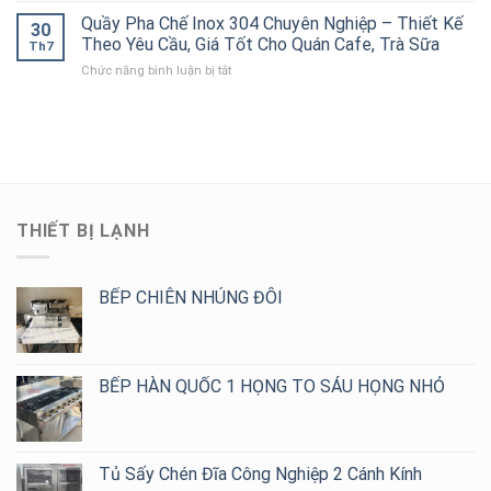
Inox
Kế
Bếp
Âu
Quầy Pha Chế Inox 304 Chuyên Nghiệp – Thiết Kế
304
Theo
30
Công
Công
Cho
Theo Yêu Cầu, Giá Tốt Cho Quán Cafe, Trà Sữa
Yêu
Nghiệp
Th7
Nghiệp
Bếp
Cầu,
ở
Chức năng bình luận bị tắt
Inox
Nhà
Giá
Quầy
304
Hàng,
Tốt
Pha
Cao
Khách
Chế
Cấp
Sạn,
Inox
–
Bếp
304
Đa
Ăn
Chuyên
Dạng
Công
Nghiệp
Mẫu
Nghiệp
–
2,
THIẾT BỊ LẠNH
Thiết
4,
Kế
6,
Theo
8
Yêu
BẾP CHIÊN NHÚNG ĐÔI
Họng
Cầu,
Giá
Tốt
Cho
BẾP HÀN QUỐC 1 HỌNG TO SÁU HỌNG NHỎ
Quán
Cafe,
Trà
Sữa
Tủ Sấy Chén Đĩa Công Nghiệp 2 Cánh Kính