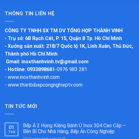
THÔNG TIN LIÊN HỆ
CÔNG TY TNHH SX TM DV TỔNG HỢP THÀNH VINH
-
Trụ sở
: 6B Rạch Cát, P. 15, Quận 8 Tp. Hồ Chí Minh
-
Xưởng sản xuất
: 218/7 Quốc lộ 1K, Linh Xuân, Thủ Đức,
Thành phố Hồ Chí Minh
Gmail:
inoxthanhvinh.tv@gmail.com
- Hotline: 0933898681
-
0976 983 281
-
www.inoxthanhvinh.com
-
www.thietbibepcongnghieptv.com
TIN TỨC MỚI
Bếp Á 2 Họng Kiềng Bánh Ú Inox 304 Cao Cấp –
01
Bền Bỉ Cho Nhà Hàng, Bếp Ăn Công Nghiệp
Th8
ở
Chức năng bình luận bị tắt