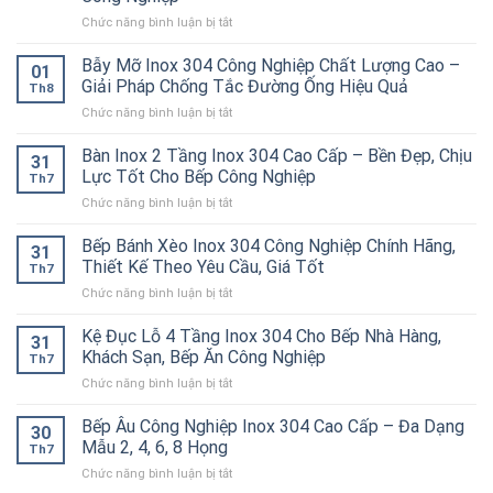
Kiềng
ở
Chức năng bình luận bị tắt
Bánh
Tủ
Ú
Hâm
Inox
Bẫy Mỡ Inox 304 Công Nghiệp Chất Lượng Cao –
01
Nóng
304
Giải Pháp Chống Tắc Đường Ống Hiệu Quả
Th8
Thức
Cao
ở
Chức năng bình luận bị tắt
Ăn
Cấp
Bẫy
Công
–
Mỡ
Bàn Inox 2 Tầng Inox 304 Cao Cấp – Bền Đẹp, Chịu
Nghiệp
Bền
31
Inox
Inox
Bỉ
Lực Tốt Cho Bếp Công Nghiệp
Th7
304
304
Cho
ở
Chức năng bình luận bị tắt
Công
Cao
Nhà
Bàn
Nghiệp
Cấp
Hàng,
Inox
Bếp Bánh Xèo Inox 304 Công Nghiệp Chính Hãng,
Chất
–
Bếp
31
2
Lượng
Thiết Kế Theo Yêu Cầu, Giá Tốt
Giữ
Ăn
Th7
Tầng
Cao
Nóng
Công
ở
Chức năng bình luận bị tắt
Inox
–
Hiệu
Nghiệp
Bếp
304
Giải
Quả
Bánh
Kệ Đục Lỗ 4 Tầng Inox 304 Cho Bếp Nhà Hàng,
Cao
Pháp
31
Cho
Xèo
Cấp
Khách Sạn, Bếp Ăn Công Nghiệp
Chống
Nhà
Th7
Inox
–
Tắc
Hàng,
ở
Chức năng bình luận bị tắt
304
Bền
Đường
Bếp
Kệ
Công
Đẹp,
Ống
Ăn
Đục
Bếp Âu Công Nghiệp Inox 304 Cao Cấp – Đa Dạng
Nghiệp
Chịu
30
Hiệu
Công
Lỗ
Chính
Mẫu 2, 4, 6, 8 Họng
Lực
Quả
Th7
Nghiệp
4
Hãng,
Tốt
ở
Chức năng bình luận bị tắt
Tầng
Thiết
Cho
Bếp