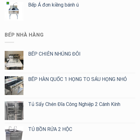
Bếp Á đơn kiềng bánh ú
BẾP NHÀ HÀNG
BẾP CHIÊN NHÚNG ĐÔI
BẾP HÀN QUỐC 1 HỌNG TO SÁU HỌNG NHỎ
Tủ Sấy Chén Đĩa Công Nghiệp 2 Cánh Kính
TỦ BỒN RỬA 2 HỘC