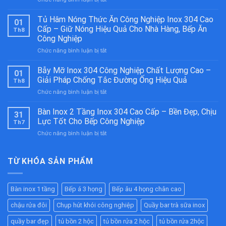
Bếp
Á
Tủ Hâm Nóng Thức Ăn Công Nghiệp Inox 304 Cao
01
2
Cấp – Giữ Nóng Hiệu Quả Cho Nhà Hàng, Bếp Ăn
Th8
Họng
Công Nghiệp
Kiềng
ở
Chức năng bình luận bị tắt
Bánh
Tủ
Ú
Hâm
Inox
Bẫy Mỡ Inox 304 Công Nghiệp Chất Lượng Cao –
01
Nóng
304
Giải Pháp Chống Tắc Đường Ống Hiệu Quả
Th8
Thức
Cao
ở
Chức năng bình luận bị tắt
Ăn
Cấp
Bẫy
Công
–
Mỡ
Bàn Inox 2 Tầng Inox 304 Cao Cấp – Bền Đẹp, Chịu
Nghiệp
Bền
31
Inox
Inox
Bỉ
Lực Tốt Cho Bếp Công Nghiệp
Th7
304
304
Cho
ở
Chức năng bình luận bị tắt
Công
Cao
Nhà
Bàn
Nghiệp
Cấp
Hàng,
Inox
Chất
–
Bếp
2
TỪ KHÓA SẢN PHẨM
Lượng
Giữ
Ăn
Tầng
Cao
Nóng
Công
Inox
–
Hiệu
Nghiệp
304
Giải
Quả
Bàn inox 1 tầng
Bếp á 3 họng
Bếp âu 4 họng chân cao
Cao
Pháp
Cho
Cấp
Chống
Nhà
chậu rửa đôi
Chụp hút khói công nghiệp
Quầy bar trà sữa inox
–
Tắc
Hàng,
Bền
Đường
quầy bar đẹp
tủ bồn 2 hộc
tủ bồn rửa 2 hộc
tủ bồn rửa 2hộc
Bếp