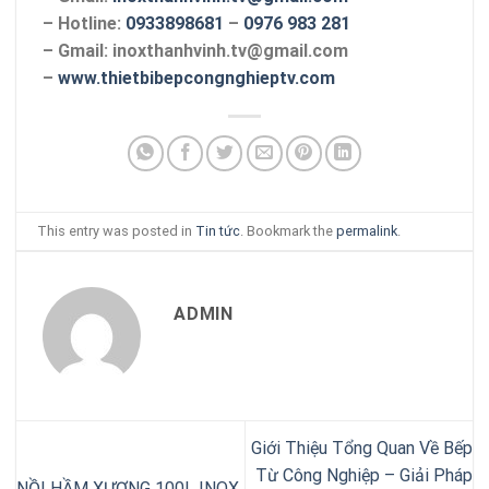
– Hotline:
0933898681
–
0976 983 281
– Gmail: inoxthanhvinh.tv@gmail.com
–
www.thietbibepcongnghieptv.com
This entry was posted in
Tin tức
. Bookmark the
permalink
.
ADMIN
Giới Thiệu Tổng Quan Về Bếp
Từ Công Nghiệp – Giải Pháp
NỒI HẦM XƯƠNG 100L INOX