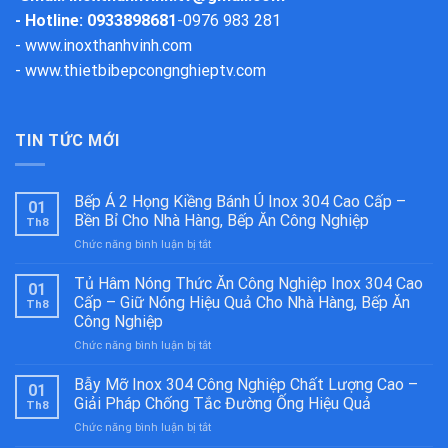
- Hotline: 0933898681
-
0976 983 281
-
www.inoxthanhvinh.com
-
www.thietbibepcongnghieptv.com
TIN TỨC MỚI
Bếp Á 2 Họng Kiềng Bánh Ú Inox 304 Cao Cấp –
01
Bền Bỉ Cho Nhà Hàng, Bếp Ăn Công Nghiệp
Th8
ở
Chức năng bình luận bị tắt
Bếp
Á
Tủ Hâm Nóng Thức Ăn Công Nghiệp Inox 304 Cao
01
2
Cấp – Giữ Nóng Hiệu Quả Cho Nhà Hàng, Bếp Ăn
Th8
Họng
Công Nghiệp
Kiềng
ở
Chức năng bình luận bị tắt
Bánh
Tủ
Ú
Hâm
Inox
Bẫy Mỡ Inox 304 Công Nghiệp Chất Lượng Cao –
01
Nóng
304
Giải Pháp Chống Tắc Đường Ống Hiệu Quả
Th8
Thức
Cao
ở
Chức năng bình luận bị tắt
Ăn
Cấp
Bẫy
Công
–