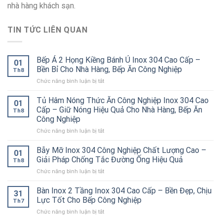
nhà hàng khách sạn.
TIN TỨC LIÊN QUAN
Bếp Á 2 Họng Kiềng Bánh Ú Inox 304 Cao Cấp –
01
Bền Bỉ Cho Nhà Hàng, Bếp Ăn Công Nghiệp
Th8
ở
Chức năng bình luận bị tắt
Bếp
Á
Tủ Hâm Nóng Thức Ăn Công Nghiệp Inox 304 Cao
01
2
Cấp – Giữ Nóng Hiệu Quả Cho Nhà Hàng, Bếp Ăn
Th8
Họng
Công Nghiệp
Kiềng
ở
Chức năng bình luận bị tắt
Bánh
Tủ
Ú
Hâm
Inox
Bẫy Mỡ Inox 304 Công Nghiệp Chất Lượng Cao –
01
Nóng
304
Giải Pháp Chống Tắc Đường Ống Hiệu Quả
Th8
Thức
Cao
ở
Chức năng bình luận bị tắt
Ăn
Cấp
Bẫy
Công
–
Mỡ
Bàn Inox 2 Tầng Inox 304 Cao Cấp – Bền Đẹp, Chịu
Nghiệp
Bền
31
Inox
Inox
Bỉ
Lực Tốt Cho Bếp Công Nghiệp
Th7
304
304
Cho
ở
Chức năng bình luận bị tắt
Công
Cao
Nhà
Bàn