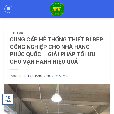
Skip
to
content
TIN TỨC
CUNG CẤP HỆ THỐNG THIẾT BỊ BẾP
CÔNG NGHIỆP CHO NHÀ HÀNG
PHÚC QUỐC – GIẢI PHÁP TỐI ƯU
CHO VẬN HÀNH HIỆU QUẢ
POSTED ON
10 THÁNG 6, 2025
BY
ADMIN
10
Th6