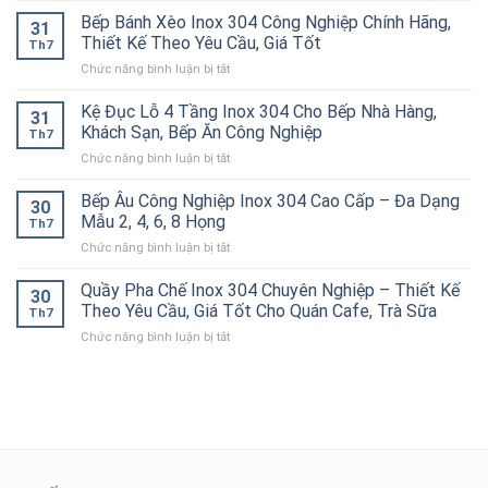
Nghiệp
Cấp
Hàng,
Inox
Bếp Bánh Xèo Inox 304 Công Nghiệp Chính Hãng,
Chất
–
Bếp
31
2
Lượng
Thiết Kế Theo Yêu Cầu, Giá Tốt
Giữ
Ăn
Th7
Tầng
Cao
Nóng
Công
ở
Chức năng bình luận bị tắt
Inox
–
Hiệu
Nghiệp
Bếp
304
Giải
Quả
Bánh
Kệ Đục Lỗ 4 Tầng Inox 304 Cho Bếp Nhà Hàng,
Cao
Pháp
31
Cho
Xèo
Cấp
Khách Sạn, Bếp Ăn Công Nghiệp
Chống
Nhà
Th7
Inox
–
Tắc
Hàng,
ở
Chức năng bình luận bị tắt
304
Bền
Đường
Bếp
Kệ
Công
Đẹp,
Ống
Ăn
Đục
Bếp Âu Công Nghiệp Inox 304 Cao Cấp – Đa Dạng
Nghiệp
Chịu
30
Hiệu
Công
Lỗ
Chính
Mẫu 2, 4, 6, 8 Họng
Lực
Quả
Th7
Nghiệp
4
Hãng,
Tốt
ở
Chức năng bình luận bị tắt
Tầng
Thiết
Cho
Bếp
Inox
Kế
Bếp
Âu
Quầy Pha Chế Inox 304 Chuyên Nghiệp – Thiết Kế
304
Theo
30
Công
Công
Cho
Theo Yêu Cầu, Giá Tốt Cho Quán Cafe, Trà Sữa
Yêu
Nghiệp
Th7
Nghiệp
Bếp
Cầu,
ở
Chức năng bình luận bị tắt
Inox
Nhà
Giá
Quầy
304
Hàng,
Tốt
Pha
Cao
Khách
Chế
Cấp
Sạn,
Inox
–
Bếp
304
Đa
Ăn
Chuyên
Dạng
Công
Nghiệp
Mẫu
Nghiệp
–
2,