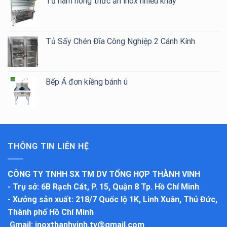
Tủ hâm nóng thức ăn inox nhiều khay
Tủ Sấy Chén Đĩa Công Nghiệp 2 Cánh Kính
Bếp Á đơn kiềng bánh ú
THÔNG TIN LIÊN HỆ
CÔNG TY TNHH SX TM DV TỔNG HỢP THÀNH VINH
-
Trụ sở
: 6B Rạch Cát, P. 15, Quận 8 Tp. Hồ Chí Minh
-
Xưởng sản xuất
: 218/7 Quốc lộ 1K, Linh Xuân, Thủ Đức,
Thành phố Hồ Chí Minh
Gmail:
inoxthanhvinh.tv@gmail.com