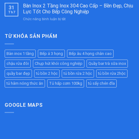
Mỡ
Bàn Inox 2 Tầng Inox 304 Cao Cấp – Bền Đẹp, Chịu
Nghiệp
Bền
31
Inox
Inox
Bỉ
Lực Tốt Cho Bếp Công Nghiệp
Th7
304
304
Cho
ở
Chức năng bình luận bị tắt
Công
Cao
Nhà
Bàn
Nghiệp
Cấp
Hàng,
Inox
Chất
–
Bếp
2
TỪ KHÓA SẢN PHẨM
Lượng
Giữ
Ăn
Tầng
Cao
Nóng
Công
Inox
–
Hiệu
Nghiệp
304
Giải
Quả
Bàn inox 1 tầng
Bếp á 3 họng
Bếp âu 4 họng chân cao
Cao
Pháp
Cho
Cấp
Chống
Nhà
chậu rửa đôi
Chụp hút khói công nghiệp
Quầy bar trà sữa inox
–
Tắc
Hàng,
Bền
Đường
quầy bar đẹp
tủ bồn 2 hộc
tủ bồn rửa 2 hộc
tủ bồn rửa 2hộc
Bếp
Đẹp,
Ống
Ăn
Chịu
tủ hâm nóng thức ăn
Tủ hấp cơm 100kg
tủ sấy chén đĩa
Hiệu
Công
Lực
Quả
Nghiệp
Tốt
Cho
Bếp
GOOGLE MAPS
Công
Nghiệp