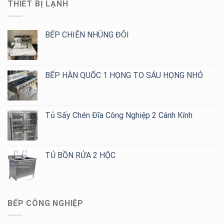
THIẾT BỊ LẠNH
Thiết
4,
Kế
6,
Theo
8
Yêu
BẾP CHIÊN NHÚNG ĐÔI
Họng
Cầu,
Giá
Tốt
Cho
BẾP HÀN QUỐC 1 HỌNG TO SÁU HỌNG NHỎ
Quán
Cafe,
Trà
Sữa
Tủ Sấy Chén Đĩa Công Nghiệp 2 Cánh Kính
TỦ BỒN RỬA 2 HỘC
BẾP CÔNG NGHIỆP