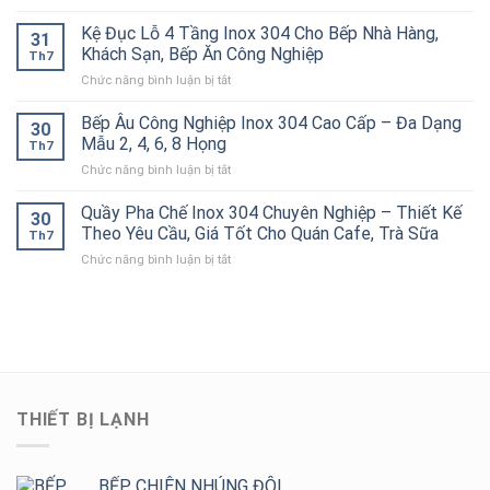
Nghiệp
Bếp
304
Giải
Quả
Bánh
Kệ Đục Lỗ 4 Tầng Inox 304 Cho Bếp Nhà Hàng,
Cao
Pháp
31
Cho
Xèo
Cấp
Khách Sạn, Bếp Ăn Công Nghiệp
Chống
Nhà
Th7
Inox
–
Tắc
Hàng,
ở
Chức năng bình luận bị tắt
304
Bền
Đường
Bếp
Kệ
Công
Đẹp,
Ống
Ăn
Đục
Bếp Âu Công Nghiệp Inox 304 Cao Cấp – Đa Dạng
Nghiệp
Chịu
30
Hiệu
Công
Lỗ
Chính
Mẫu 2, 4, 6, 8 Họng
Lực
Quả
Th7
Nghiệp
4
Hãng,
Tốt
ở
Chức năng bình luận bị tắt
Tầng
Thiết
Cho
Bếp
Inox
Kế
Bếp
Âu
Quầy Pha Chế Inox 304 Chuyên Nghiệp – Thiết Kế
304
Theo
30
Công
Công
Cho
Theo Yêu Cầu, Giá Tốt Cho Quán Cafe, Trà Sữa
Yêu
Nghiệp
Th7
Nghiệp
Bếp
Cầu,
ở
Chức năng bình luận bị tắt
Inox
Nhà
Giá
Quầy
304
Hàng,
Tốt
Pha
Cao
Khách
Chế
Cấp
Sạn,
Inox
–
Bếp
304
Đa
Ăn
Chuyên
Dạng
Công
Nghiệp
Mẫu
Nghiệp
–
2,
THIẾT BỊ LẠNH
Thiết
4,
Kế
6,
Theo
8
Yêu
BẾP CHIÊN NHÚNG ĐÔI
Họng