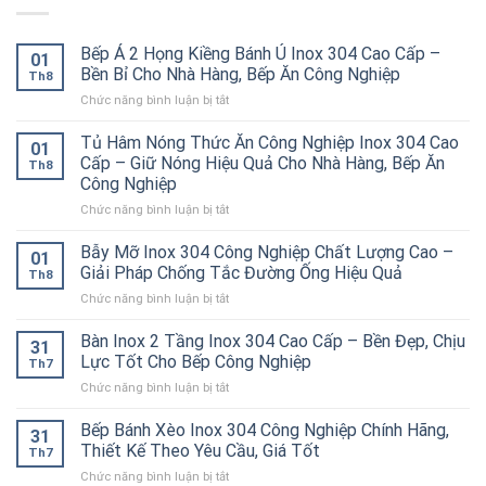
Bếp Á 2 Họng Kiềng Bánh Ú Inox 304 Cao Cấp –
01
Bền Bỉ Cho Nhà Hàng, Bếp Ăn Công Nghiệp
Th8
ở
Chức năng bình luận bị tắt
Bếp
Á
Tủ Hâm Nóng Thức Ăn Công Nghiệp Inox 304 Cao
01
2
Cấp – Giữ Nóng Hiệu Quả Cho Nhà Hàng, Bếp Ăn
Th8
Họng
Công Nghiệp
Kiềng
ở
Chức năng bình luận bị tắt
Bánh
Tủ
Ú
Hâm
Inox
Bẫy Mỡ Inox 304 Công Nghiệp Chất Lượng Cao –
01
Nóng
304
Giải Pháp Chống Tắc Đường Ống Hiệu Quả
Th8
Thức
Cao
ở
Chức năng bình luận bị tắt
Ăn
Cấp
Bẫy
Công
–
Mỡ
Bàn Inox 2 Tầng Inox 304 Cao Cấp – Bền Đẹp, Chịu
Nghiệp
Bền
31
Inox
Inox
Bỉ
Lực Tốt Cho Bếp Công Nghiệp
Th7
304
304
Cho
ở
Chức năng bình luận bị tắt
Công
Cao
Nhà
Bàn
Nghiệp
Cấp
Hàng,
Inox
Bếp Bánh Xèo Inox 304 Công Nghiệp Chính Hãng,
Chất
–
Bếp
31
2
Lượng
Thiết Kế Theo Yêu Cầu, Giá Tốt
Giữ
Ăn
Th7
Tầng
Cao
Nóng
Công
ở
Chức năng bình luận bị tắt
Inox
–
Hiệu