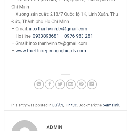
Chí Minh
– Xưởng sản xuất: 218/7 Quốc lộ 1K, Linh Xuân, Thủ
Đức, Thành phố Hồ Chí Minh
– Gmail:
inoxthanhvinh.tv@gmail.com
– Hotline:
0933898681
–
0976 983 281
– Gmail: inoxthanhvinh.tv@gmail.com
–
www.thietbibepcongnghieptv.com
This entry was posted in
DỰ ÁN
,
Tin tức
. Bookmark the
permalink
.
ADMIN