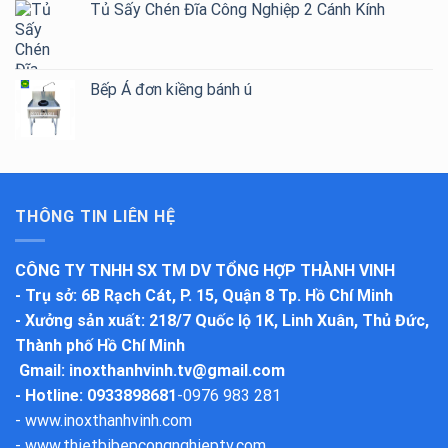
Tủ Sấy Chén Đĩa Công Nghiệp 2 Cánh Kính
Bếp Á đơn kiềng bánh ú
THÔNG TIN LIÊN HỆ
CÔNG TY TNHH SX TM DV TỔNG HỢP THÀNH VINH
-
Trụ sở
: 6B Rạch Cát, P. 15, Quận 8 Tp. Hồ Chí Minh
-
Xưởng sản xuất
: 218/7 Quốc lộ 1K, Linh Xuân, Thủ Đức,
Thành phố Hồ Chí Minh
Gmail:
inoxthanhvinh.tv@gmail.com
- Hotline: 0933898681
-
0976 983 281
-
www.inoxthanhvinh.com
-
www.thietbibepcongnghieptv.com