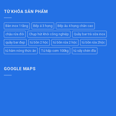
Bàn
Nghiệp
Cấp
Hàng,
Inox
Chất
–
Bếp
2
TỪ KHÓA SẢN PHẨM
Lượng
Giữ
Ăn
Tầng
Cao
Nóng
Công
Inox
–
Hiệu
Nghiệp
304
Giải
Quả
Bàn inox 1 tầng
Bếp á 3 họng
Bếp âu 4 họng chân cao
Cao
Pháp
Cho
Cấp
Chống
Nhà
chậu rửa đôi
Chụp hút khói công nghiệp
Quầy bar trà sữa inox
–
Tắc
Hàng,
Bền
Đường
quầy bar đẹp
tủ bồn 2 hộc
tủ bồn rửa 2 hộc
tủ bồn rửa 2hộc
Bếp
Đẹp,
Ống
Ăn
Chịu
tủ hâm nóng thức ăn
Tủ hấp cơm 100kg
tủ sấy chén đĩa
Hiệu
Công
Lực
Quả
Nghiệp
Tốt
Cho
Bếp
GOOGLE MAPS
Công
Nghiệp