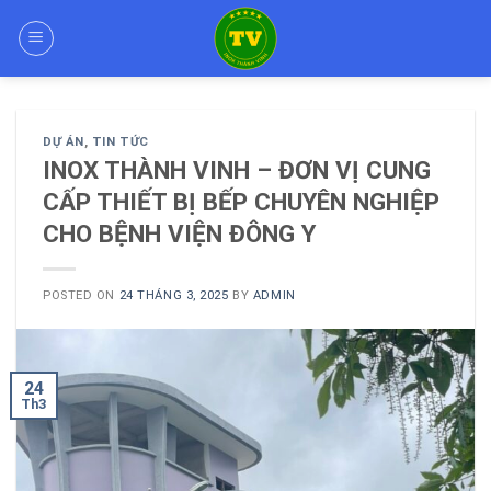
Skip
to
content
DỰ ÁN
,
TIN TỨC
INOX THÀNH VINH – ĐƠN VỊ CUNG
CẤP THIẾT BỊ BẾP CHUYÊN NGHIỆP
CHO BỆNH VIỆN ĐÔNG Y
POSTED ON
24 THÁNG 3, 2025
BY
ADMIN
24
Th3