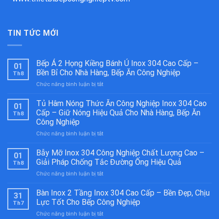
TIN TỨC MỚI
Bếp Á 2 Họng Kiềng Bánh Ú Inox 304 Cao Cấp –
01
Bền Bỉ Cho Nhà Hàng, Bếp Ăn Công Nghiệp
Th8
ở
Chức năng bình luận bị tắt
Bếp
Á
Tủ Hâm Nóng Thức Ăn Công Nghiệp Inox 304 Cao
01
2
Cấp – Giữ Nóng Hiệu Quả Cho Nhà Hàng, Bếp Ăn
Th8
Họng
Công Nghiệp
Kiềng
ở
Chức năng bình luận bị tắt
Bánh
Tủ
Ú
Hâm
Inox
Bẫy Mỡ Inox 304 Công Nghiệp Chất Lượng Cao –
01
Nóng
304
Giải Pháp Chống Tắc Đường Ống Hiệu Quả
Th8
Thức
Cao
ở
Chức năng bình luận bị tắt
Ăn
Cấp
Bẫy
Công
–
Mỡ
Bàn Inox 2 Tầng Inox 304 Cao Cấp – Bền Đẹp, Chịu
Nghiệp
Bền
31
Inox
Inox
Bỉ
Lực Tốt Cho Bếp Công Nghiệp
Th7
304
304
Cho
ở
Chức năng bình luận bị tắt
Công
Cao
Nhà