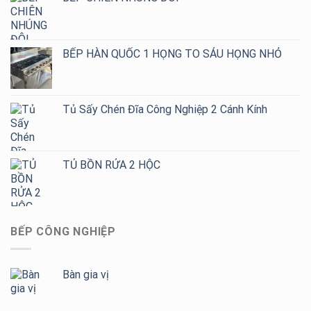
Cầu,
Giá
Tốt
Cho
BẾP HÀN QUỐC 1 HỌNG TO SÁU HỌNG NHỎ
Quán
Cafe,
Trà
Sữa
Tủ Sấy Chén Đĩa Công Nghiệp 2 Cánh Kính
TỦ BỒN RỬA 2 HỘC
BẾP CÔNG NGHIỆP
Bàn gia vị