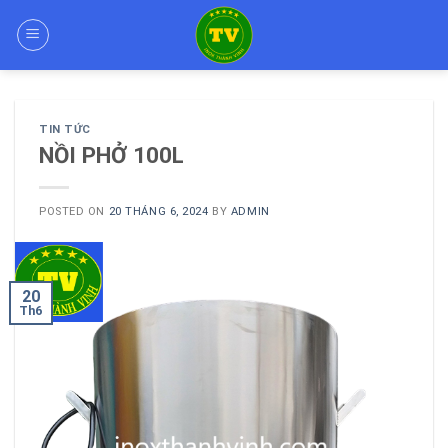
Skip
to
content
TIN TỨC
NỒI PHỞ 100L
POSTED ON
20 THÁNG 6, 2024
BY
ADMIN
20
Th6