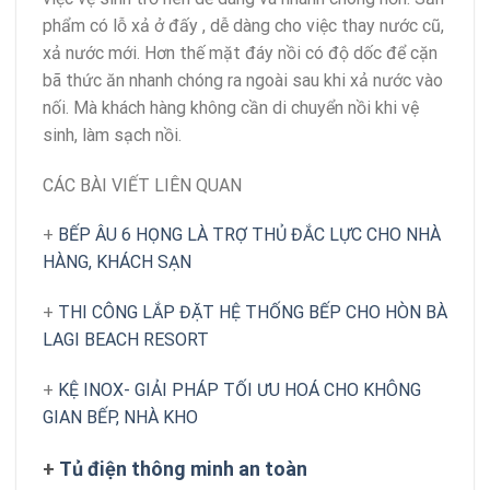
phẩm có lỗ xả ở đấy , dễ dàng cho việc thay nước cũ,
xả nước mới. Hơn thế mặt đáy nồi có độ dốc để cặn
bã thức ăn nhanh chóng ra ngoài sau khi xả nước vào
nối. Mà khách hàng không cần di chuyển nồi khi vệ
sinh, làm sạch nồi.
CÁC BÀI VIẾT LIÊN QUAN
+
BẾP ÂU 6 HỌNG LÀ TRỢ THỦ ĐẮC LỰC CHO NHÀ
HÀNG, KHÁCH SẠN
+
THI CÔNG LẮP ĐẶT HỆ THỐNG BẾP CHO HÒN BÀ
LAGI BEACH RESORT
+
KỆ INOX- GIẢI PHÁP TỐI ƯU HOÁ CHO KHÔNG
GIAN BẾP, NHÀ KHO
+
Tủ điện thông minh an toàn