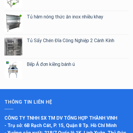
Tủ hâm nóng thức ăn inox nhiều khay
Tủ Sấy Chén Đĩa Công Nghiệp 2 Cánh Kính
Bếp Á đơn kiềng bánh ú
THÔNG TIN LIÊN HỆ
CÔNG TY TNHH SX TM DV TỔNG HỢP THÀNH VINH
-
Trụ sở
: 6B Rạch Cát, P. 15, Quận 8 Tp. Hồ Chí Minh
-
Xưởng sản xuất
: 218/7 Quốc lộ 1K, Linh Xuân, Thủ Đức,