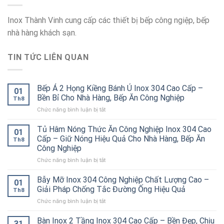
Inox Thành Vinh cung cấp các thiết bị bếp công ngiệp, bếp
nhà hàng khách sạn.
TIN TỨC LIÊN QUAN
Bếp Á 2 Họng Kiềng Bánh Ú Inox 304 Cao Cấp –
01
Bền Bỉ Cho Nhà Hàng, Bếp Ăn Công Nghiệp
Th8
ở
Chức năng bình luận bị tắt
Bếp
Á
Tủ Hâm Nóng Thức Ăn Công Nghiệp Inox 304 Cao
01
2
Cấp – Giữ Nóng Hiệu Quả Cho Nhà Hàng, Bếp Ăn
Th8
Họng
Công Nghiệp
Kiềng
ở
Chức năng bình luận bị tắt
Bánh
Tủ
Ú
Hâm
Inox
Bẫy Mỡ Inox 304 Công Nghiệp Chất Lượng Cao –
01
Nóng
304
Giải Pháp Chống Tắc Đường Ống Hiệu Quả
Th8
Thức
Cao
ở
Chức năng bình luận bị tắt
Ăn
Cấp
Bẫy
Công
–
Mỡ
Bàn Inox 2 Tầng Inox 304 Cao Cấp – Bền Đẹp, Chịu
Nghiệp
Bền
31