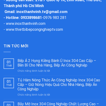
Thành phố Hồ Chí Minh
Gmail:
inoxthanhvinh.tv@gmail.com
- Hotline: 0933898681
-
0976 983 281
-
www.inoxthanhvinh.com
-
www.thietbibepcongnghieptv.com
TIN TỨC MỚI
Bếp Á 2 Họng Kiềng Bánh Ú Inox 304 Cao Cấp –
01
Bền Bỉ Cho Nhà Hàng, Bếp Ăn Công Nghiệp
Th8
ở
Chức năng bình luận bị tắt
Bếp
Á
Tủ Hâm Nóng Thức Ăn Công Nghiệp Inox 304 Cao
01
2
Cấp – Giữ Nóng Hiệu Quả Cho Nhà Hàng, Bếp Ăn
Th8
Họng
Công Nghiệp
Kiềng
ở
Chức năng bình luận bị tắt
Bánh
Tủ
Ú
Hâm
Inox
Bẫy Mỡ Inox 304 Công Nghiệp Chất Lượng Cao –
01