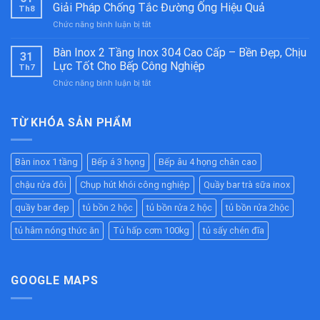
Nóng
304
Giải Pháp Chống Tắc Đường Ống Hiệu Quả
Th8
Thức
Cao
ở
Chức năng bình luận bị tắt
Ăn
Cấp
Bẫy
Công
–
Mỡ
Bàn Inox 2 Tầng Inox 304 Cao Cấp – Bền Đẹp, Chịu
Nghiệp
Bền
31
Inox
Inox
Bỉ
Lực Tốt Cho Bếp Công Nghiệp
Th7
304
304
Cho
ở
Chức năng bình luận bị tắt
Công
Cao
Nhà
Bàn
Nghiệp
Cấp
Hàng,
Inox
Chất
–
Bếp
2
TỪ KHÓA SẢN PHẨM
Lượng
Giữ
Ăn
Tầng
Cao
Nóng
Công
Inox
–
Hiệu
Nghiệp
304
Giải
Quả
Bàn inox 1 tầng
Bếp á 3 họng
Bếp âu 4 họng chân cao
Cao
Pháp
Cho
Cấp
Chống
Nhà
chậu rửa đôi
Chụp hút khói công nghiệp
Quầy bar trà sữa inox
–
Tắc
Hàng,
Bền
Đường
quầy bar đẹp
tủ bồn 2 hộc
tủ bồn rửa 2 hộc
tủ bồn rửa 2hộc
Bếp
Đẹp,
Ống
Ăn
Chịu
tủ hâm nóng thức ăn
Tủ hấp cơm 100kg
tủ sấy chén đĩa
Hiệu
Công
Lực
Quả
Nghiệp
Tốt
Cho
Bếp
GOOGLE MAPS
Công
Nghiệp