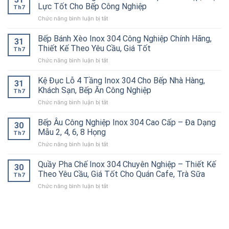
Inox
Inox
Bỉ
Lực Tốt Cho Bếp Công Nghiệp
Th7
304
304
Cho
ở
Chức năng bình luận bị tắt
Công
Cao
Nhà
Bàn
Nghiệp
Cấp
Hàng,
Inox
Bếp Bánh Xèo Inox 304 Công Nghiệp Chính Hãng,
Chất
–
Bếp
31
2
Lượng
Thiết Kế Theo Yêu Cầu, Giá Tốt
Giữ
Ăn
Th7
Tầng
Cao
Nóng
Công
ở
Chức năng bình luận bị tắt
Inox
–
Hiệu
Nghiệp
Bếp
304
Giải
Quả
Bánh
Kệ Đục Lỗ 4 Tầng Inox 304 Cho Bếp Nhà Hàng,
Cao
Pháp
31
Cho
Xèo
Cấp
Khách Sạn, Bếp Ăn Công Nghiệp
Chống
Nhà
Th7
Inox
–
Tắc
Hàng,
ở
Chức năng bình luận bị tắt
304
Bền
Đường
Bếp
Kệ
Công
Đẹp,
Ống
Ăn
Đục
Bếp Âu Công Nghiệp Inox 304 Cao Cấp – Đa Dạng
Nghiệp
Chịu
30
Hiệu
Công
Lỗ
Chính
Mẫu 2, 4, 6, 8 Họng
Lực
Quả
Th7
Nghiệp
4
Hãng,
Tốt
ở
Chức năng bình luận bị tắt
Tầng
Thiết
Cho
Bếp
Inox
Kế
Bếp
Âu
Quầy Pha Chế Inox 304 Chuyên Nghiệp – Thiết Kế
304
Theo
30
Công
Công
Cho
Theo Yêu Cầu, Giá Tốt Cho Quán Cafe, Trà Sữa
Yêu
Nghiệp
Th7
Nghiệp
Bếp
Cầu,
ở
Chức năng bình luận bị tắt
Inox
Nhà
Giá
Quầy
304
Hàng,
Tốt
Pha
Cao
Khách
Chế
Cấp
Sạn,
Inox
–
Bếp