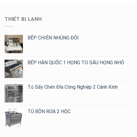
304
Đa
Ăn
Chuyên
Dạng
Công
Nghiệp
Mẫu
Nghiệp
–
2,
THIẾT BỊ LẠNH
Thiết
4,
Kế
6,
Theo
8
Yêu
BẾP CHIÊN NHÚNG ĐÔI
Họng
Cầu,
Giá
Tốt
Cho
BẾP HÀN QUỐC 1 HỌNG TO SÁU HỌNG NHỎ
Quán
Cafe,
Trà
Sữa
Tủ Sấy Chén Đĩa Công Nghiệp 2 Cánh Kính
TỦ BỒN RỬA 2 HỘC