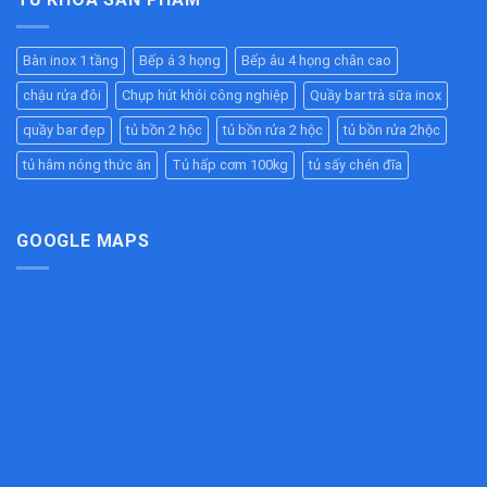
Giữ
Ăn
Tầng
Cao
Nóng
Công
Inox
–
Hiệu
Nghiệp
304
Giải
Quả
Bàn inox 1 tầng
Bếp á 3 họng
Bếp âu 4 họng chân cao
Cao
Pháp
Cho
Cấp
Chống
Nhà
chậu rửa đôi
Chụp hút khói công nghiệp
Quầy bar trà sữa inox
–
Tắc
Hàng,
Bền
Đường
quầy bar đẹp
tủ bồn 2 hộc
tủ bồn rửa 2 hộc
tủ bồn rửa 2hộc
Bếp
Đẹp,
Ống
Ăn
Chịu
tủ hâm nóng thức ăn
Tủ hấp cơm 100kg
tủ sấy chén đĩa
Hiệu
Công
Lực
Quả
Nghiệp
Tốt
Cho
Bếp
GOOGLE MAPS
Công
Nghiệp