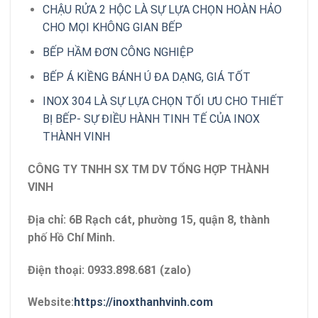
CHẬU RỬA 2 HỘC LÀ SỰ LỰA CHỌN HOÀN HẢO
CHO MỌI KHÔNG GIAN BẾP
BẾP HẦM ĐƠN CÔNG NGHIỆP
BẾP Á KIỀNG BÁNH Ú ĐA DẠNG, GIÁ TỐT
INOX 304 LÀ SỰ LỰA CHỌN TỐI ƯU CHO THIẾT
BỊ BẾP- SỰ ĐIỀU HÀNH TINH TẾ CỦA INOX
THÀNH VINH
CÔNG TY TNHH SX TM DV TỔNG HỢP THÀNH
VINH
Địa chỉ: 6B Rạch cát, phường 15, quận 8, thành
phố Hồ Chí Minh.
Điện thoại: 0933.898.681 (zalo)
Website:
https://inoxthanhvinh.com