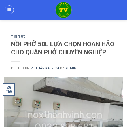
Skip
to
content
TIN TỨC
NỒI PHỞ 50L LỰA CHỌN HOÀN HẢO
CHO QUÁN PHỞ CHUYÊN NGHIỆP
POSTED ON
29 THÁNG 6, 2024
BY
ADMIN
29
Th6