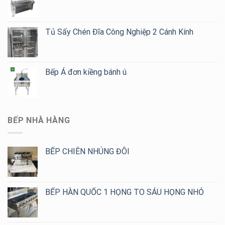
Tủ Sấy Chén Đĩa Công Nghiệp 2 Cánh Kính
Bếp Á đơn kiềng bánh ú
BẾP NHÀ HÀNG
BẾP CHIÊN NHÚNG ĐÔI
BẾP HÀN QUỐC 1 HỌNG TO SÁU HỌNG NHỎ