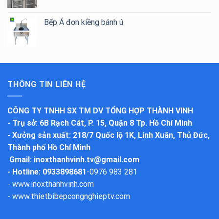
Bếp Á đơn kiềng bánh ú
THÔNG TIN LIÊN HỆ
CÔNG TY TNHH SX TM DV TỔNG HỢP THÀNH VINH
-
Trụ sở
: 6B Rạch Cát, P. 15, Quận 8 Tp. Hồ Chí Minh
-
Xưởng sản xuất
: 218/7 Quốc lộ 1K, Linh Xuân, Thủ Đức,
Thành phố Hồ Chí Minh
Gmail:
inoxthanhvinh.tv@gmail.com
- Hotline: 0933898681
-
0976 983 281
-
www.inoxthanhvinh.com
-
www.thietbibepcongnghieptv.com