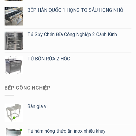
Cho
BẾP HÀN QUỐC 1 HỌNG TO SÁU HỌNG NHỎ
Quán
Cafe,
Trà
Sữa
Tủ Sấy Chén Đĩa Công Nghiệp 2 Cánh Kính
TỦ BỒN RỬA 2 HỘC
BẾP CÔNG NGHIỆP
Bàn gia vị
Tủ hâm nóng thức ăn inox nhiều khay