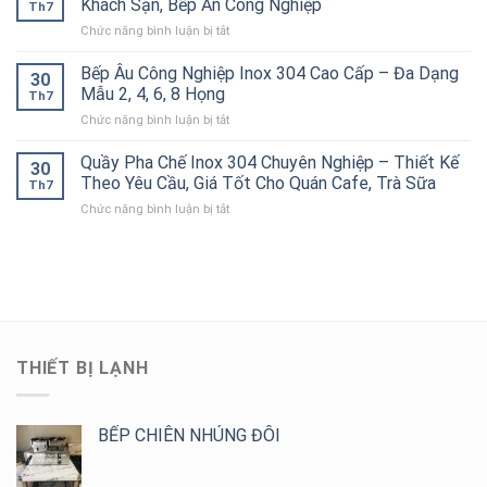
Khách Sạn, Bếp Ăn Công Nghiệp
Chống
Nhà
Th7
Inox
–
Tắc
Hàng,
ở
Chức năng bình luận bị tắt
304
Bền
Đường
Bếp
Kệ
Công
Đẹp,
Ống
Ăn
Đục
Bếp Âu Công Nghiệp Inox 304 Cao Cấp – Đa Dạng
Nghiệp
Chịu
30
Hiệu
Công
Lỗ
Chính
Mẫu 2, 4, 6, 8 Họng
Lực
Quả
Th7
Nghiệp
4
Hãng,
Tốt
ở
Chức năng bình luận bị tắt
Tầng
Thiết
Cho
Bếp
Inox
Kế
Bếp
Âu
Quầy Pha Chế Inox 304 Chuyên Nghiệp – Thiết Kế
304
Theo
30
Công
Công
Cho
Theo Yêu Cầu, Giá Tốt Cho Quán Cafe, Trà Sữa
Yêu
Nghiệp
Th7
Nghiệp
Bếp
Cầu,
ở
Chức năng bình luận bị tắt
Inox
Nhà
Giá
Quầy
304
Hàng,
Tốt
Pha
Cao
Khách
Chế
Cấp
Sạn,
Inox
–
Bếp
304
Đa
Ăn
Chuyên
Dạng
Công
Nghiệp
Mẫu
Nghiệp
–
2,
THIẾT BỊ LẠNH
Thiết
4,
Kế
6,
Theo
8
Yêu
BẾP CHIÊN NHÚNG ĐÔI
Họng
Cầu,
Giá
Tốt