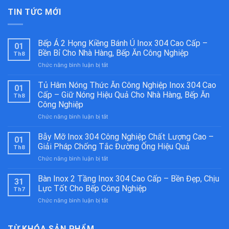
TIN TỨC MỚI
Bếp Á 2 Họng Kiềng Bánh Ú Inox 304 Cao Cấp –
01
Bền Bỉ Cho Nhà Hàng, Bếp Ăn Công Nghiệp
Th8
ở
Chức năng bình luận bị tắt
Bếp
Á
Tủ Hâm Nóng Thức Ăn Công Nghiệp Inox 304 Cao
01
2
Cấp – Giữ Nóng Hiệu Quả Cho Nhà Hàng, Bếp Ăn
Th8
Họng
Công Nghiệp
Kiềng
ở
Chức năng bình luận bị tắt
Bánh
Tủ
Ú
Hâm
Inox
Bẫy Mỡ Inox 304 Công Nghiệp Chất Lượng Cao –
01
Nóng
304
Giải Pháp Chống Tắc Đường Ống Hiệu Quả
Th8
Thức
Cao
ở
Chức năng bình luận bị tắt
Ăn
Cấp
Bẫy
Công
–
Mỡ
Bàn Inox 2 Tầng Inox 304 Cao Cấp – Bền Đẹp, Chịu
Nghiệp
Bền
31
Inox
Inox
Bỉ
Lực Tốt Cho Bếp Công Nghiệp
Th7
304
304
Cho
ở
Chức năng bình luận bị tắt
Công
Cao
Nhà
Bàn
Nghiệp
Cấp
Hàng,
Inox
Chất
–
Bếp
2
TỪ KHÓA SẢN PHẨM
Lượng