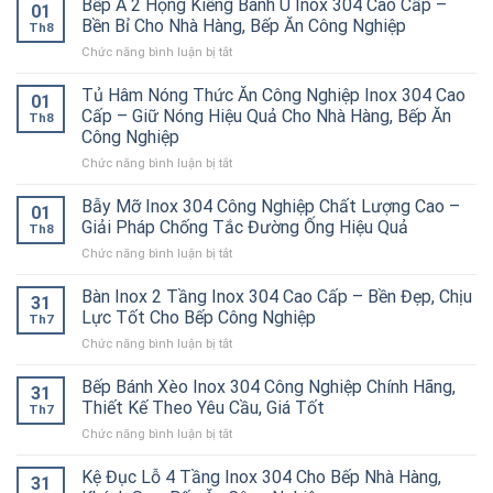
Bếp Á 2 Họng Kiềng Bánh Ú Inox 304 Cao Cấp –
01
Bền Bỉ Cho Nhà Hàng, Bếp Ăn Công Nghiệp
Th8
ở
Chức năng bình luận bị tắt
Bếp
Á
Tủ Hâm Nóng Thức Ăn Công Nghiệp Inox 304 Cao
01
2
Cấp – Giữ Nóng Hiệu Quả Cho Nhà Hàng, Bếp Ăn
Th8
Họng
Công Nghiệp
Kiềng
ở
Chức năng bình luận bị tắt
Bánh
Tủ
Ú
Hâm
Inox
Bẫy Mỡ Inox 304 Công Nghiệp Chất Lượng Cao –
01
Nóng
304
Giải Pháp Chống Tắc Đường Ống Hiệu Quả
Th8
Thức
Cao
ở
Chức năng bình luận bị tắt
Ăn
Cấp
Bẫy
Công
–
Mỡ
Bàn Inox 2 Tầng Inox 304 Cao Cấp – Bền Đẹp, Chịu
Nghiệp
Bền
31
Inox
Inox
Bỉ
Lực Tốt Cho Bếp Công Nghiệp
Th7
304
304
Cho
ở
Chức năng bình luận bị tắt
Công
Cao
Nhà
Bàn
Nghiệp
Cấp
Hàng,
Inox
Bếp Bánh Xèo Inox 304 Công Nghiệp Chính Hãng,
Chất
–
Bếp
31
2
Lượng
Thiết Kế Theo Yêu Cầu, Giá Tốt
Giữ
Ăn
Th7
Tầng
Cao
Nóng
Công
ở
Chức năng bình luận bị tắt
Inox
–
Hiệu
Nghiệp
Bếp
304
Giải
Quả
Bánh
Kệ Đục Lỗ 4 Tầng Inox 304 Cho Bếp Nhà Hàng,
Cao
Pháp
31
Cho
Xèo
Cấp