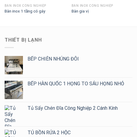
BÀN INOX CÔNG NGHIỆP
BÀN INOX CÔNG NGHIỆP
Bàn inox 1 tầng có gáy
Bàn gia vị
THIẾT BỊ LẠNH
BẾP CHIÊN NHÚNG ĐÔI
BẾP HÀN QUỐC 1 HỌNG TO SÁU HỌNG NHỎ
Tủ Sấy Chén Đĩa Công Nghiệp 2 Cánh Kính
TỦ BỒN RỬA 2 HỘC