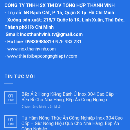
CÔNG TY TNHH SX TM DV TỔNG HỢP THÀNH VINH
-
Trụ sở
: 6B Rạch Cát, P. 15, Quận 8 Tp. Hồ Chí Minh
-
Xưởng sản xuất
: 218/7 Quốc lộ 1K, Linh Xuân, Thủ Đức,
Thành phố Hồ Chí Minh
Gmail:
inoxthanhvinh.tv@gmail.com
- Hotline: 0933898681
-
0976 983 281
-
www.inoxthanhvinh.com
-
www.thietbibepcongnghieptv.com
TIN TỨC MỚI
Bếp Á 2 Họng Kiềng Bánh Ú Inox 304 Cao Cấp –
01
Bền Bỉ Cho Nhà Hàng, Bếp Ăn Công Nghiệp
Th8
ở
Chức năng bình luận bị tắt
Bếp
Á
Tủ Hâm Nóng Thức Ăn Công Nghiệp Inox 304 Cao
01
2
Cấp – Giữ Nóng Hiệu Quả Cho Nhà Hàng, Bếp Ăn
Th8
Họng
Công Nghiệp