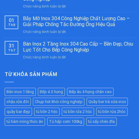
Kiềng
ở
Chức năng bình luận bị tắt
Bánh
Tủ
Ú
Hâm
Inox
Bẫy Mỡ Inox 304 Công Nghiệp Chất Lượng Cao –
01
Nóng
304
Giải Pháp Chống Tắc Đường Ống Hiệu Quả
Th8
Thức
Cao
ở
Chức năng bình luận bị tắt
Ăn
Cấp
Bẫy
Công
–
Mỡ
Bàn Inox 2 Tầng Inox 304 Cao Cấp – Bền Đẹp, Chịu
Nghiệp
Bền
31
Inox
Inox
Bỉ
Lực Tốt Cho Bếp Công Nghiệp
Th7
304
304
Cho
ở
Chức năng bình luận bị tắt
Công
Cao
Nhà
Bàn
Nghiệp
Cấp
Hàng,
Inox
Chất
–
Bếp
2
TỪ KHÓA SẢN PHẨM
Lượng
Giữ
Ăn
Tầng
Cao
Nóng
Công
Inox
–
Hiệu
Nghiệp
304
Giải
Quả
Bàn inox 1 tầng
Bếp á 3 họng
Bếp âu 4 họng chân cao
Cao
Pháp
Cho
Cấp
Chống
Nhà
chậu rửa đôi
Chụp hút khói công nghiệp
Quầy bar trà sữa inox
–
Tắc
Hàng,
Bền
Đường
quầy bar đẹp
tủ bồn 2 hộc
tủ bồn rửa 2 hộc
tủ bồn rửa 2hộc
Bếp
Đẹp,
Ống
Ăn
Chịu
tủ hâm nóng thức ăn
Tủ hấp cơm 100kg
tủ sấy chén đĩa
Hiệu
Công
Lực
Quả
Nghiệp
Tốt
Cho