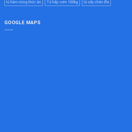
Chịu
tủ hâm nóng thức ăn
Tủ hấp cơm 100kg
tủ sấy chén đĩa
Hiệu
Công
Lực
Quả
Nghiệp
Tốt
Cho
Bếp
GOOGLE MAPS
Công
Nghiệp