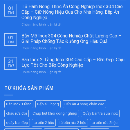
Á
Tủ Hâm Nóng Thức Ăn Công Nghiệp Inox 304 Cao
01
2
Cấp – Giữ Nóng Hiệu Quả Cho Nhà Hàng, Bếp Ăn
Th8
Họng
Công Nghiệp
Kiềng
ở
Chức năng bình luận bị tắt
Bánh
Tủ
Ú
Hâm
Inox
Bẫy Mỡ Inox 304 Công Nghiệp Chất Lượng Cao –
01
Nóng
304
Giải Pháp Chống Tắc Đường Ống Hiệu Quả
Th8
Thức
Cao
ở
Chức năng bình luận bị tắt
Ăn
Cấp
Bẫy
Công
–
Mỡ
Bàn Inox 2 Tầng Inox 304 Cao Cấp – Bền Đẹp, Chịu
Nghiệp
Bền
31
Inox
Inox
Bỉ
Lực Tốt Cho Bếp Công Nghiệp
Th7
304
304
Cho
ở
Chức năng bình luận bị tắt
Công
Cao
Nhà
Bàn
Nghiệp
Cấp
Hàng,
Inox
Chất
–
Bếp
2
TỪ KHÓA SẢN PHẨM
Lượng
Giữ
Ăn
Tầng
Cao
Nóng
Công
Inox
–
Hiệu
Nghiệp
304
Giải
Quả
Bàn inox 1 tầng
Bếp á 3 họng
Bếp âu 4 họng chân cao
Cao
Pháp
Cho
Cấp
Chống
Nhà
chậu rửa đôi
Chụp hút khói công nghiệp
Quầy bar trà sữa inox
–
Tắc
Hàng,
Bền
Đường
quầy bar đẹp
tủ bồn 2 hộc
tủ bồn rửa 2 hộc
tủ bồn rửa 2hộc
Bếp
Đẹp,
Ống
Ăn