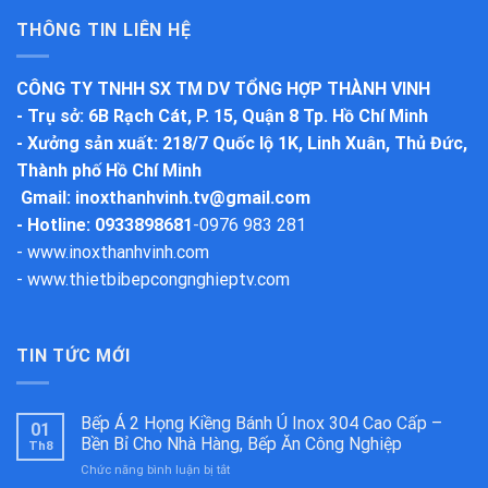
THÔNG TIN LIÊN HỆ
CÔNG TY TNHH SX TM DV TỔNG HỢP THÀNH VINH
-
Trụ sở
: 6B Rạch Cát, P. 15, Quận 8 Tp. Hồ Chí Minh
-
Xưởng sản xuất
: 218/7 Quốc lộ 1K, Linh Xuân, Thủ Đức,
Thành phố Hồ Chí Minh
Gmail:
inoxthanhvinh.tv@gmail.com
- Hotline: 0933898681
-
0976 983 281
-
www.inoxthanhvinh.com
-
www.thietbibepcongnghieptv.com
TIN TỨC MỚI
Bếp Á 2 Họng Kiềng Bánh Ú Inox 304 Cao Cấp –
01
Bền Bỉ Cho Nhà Hàng, Bếp Ăn Công Nghiệp
Th8
ở
Chức năng bình luận bị tắt
Bếp