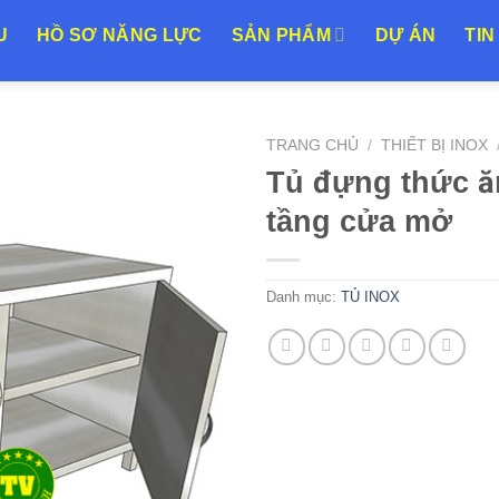
U
HỒ SƠ NĂNG LỰC
SẢN PHẨM
DỰ ÁN
TIN
TRANG CHỦ
/
THIẾT BỊ INOX
Tủ đựng thức ă
tầng cửa mở
Add to
Wishlist
Danh mục:
TỦ INOX