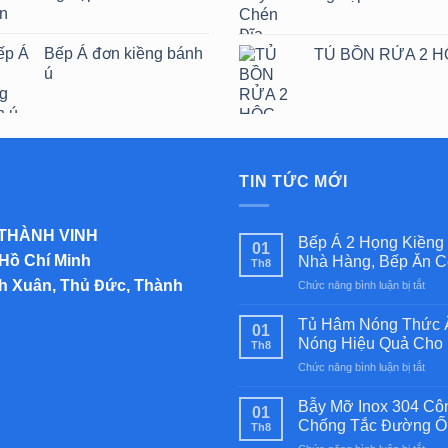
Bếp Á đơn kiềng bánh
TỦ BỒN RỬA 2 
ú
TIN TỨC MỚI
 THÀNH VINH
Bếp Á 2 Họng Kiềng
01
 Hồ Chí Minh
Nhà Hàng, Bếp Ăn C
Th8
inh Xuân, Thủ Đức, Thành
ở
Chức năng bình luận bị tắt
Bếp
Á
Tủ Hâm Nóng Thức Ă
01
2
Nóng Hiệu Quả Cho 
Th8
Họn
ở
Chức năng bình luận bị tắt
Kiền
Tủ
Bán
Hâm
Ú
Bẫy Mỡ Inox 304 Cô
01
Nón
Inox
Chống Tắc Đường Ố
Th8
Thứ
304