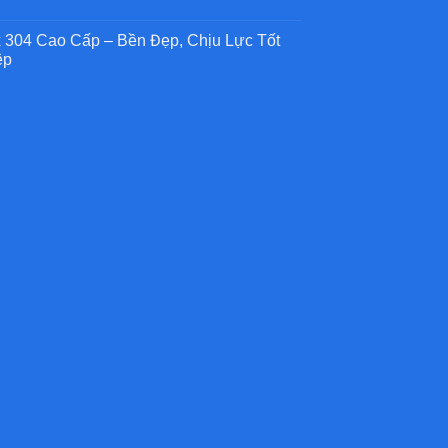
g
ệp
x 304 Cao Cấp – Bền Đẹp, Chịu Lực Tốt
ệp
g
ệp
,
ng
g
g
g
ệp
p
ng
,
ng
g
ệp
g
ệp