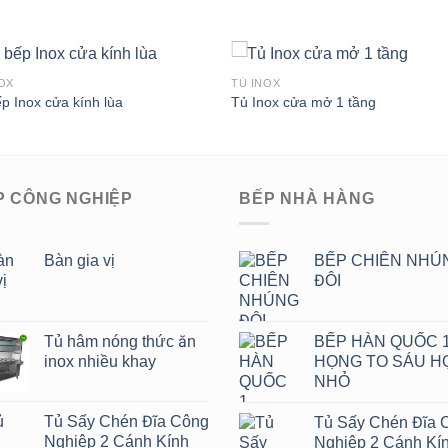
OX
TỦ INOX
p Inox cửa kính lùa
Tủ Inox cửa mở 1 tầng
Add to
Add 
Wishlist
Wishl
P CÔNG NGHIỆP
BẾP NHÀ HÀNG
Bàn gia vị
BẾP CHIÊN NHÚ
ĐÔI
Tủ hâm nóng thức ăn
BẾP HÀN QUỐC 
inox nhiều khay
HỌNG TO SÁU H
NHỎ
Tủ Sấy Chén Đĩa Công
Tủ Sấy Chén Đĩa 
Nghiệp 2 Cánh Kính
Nghiệp 2 Cánh Kí