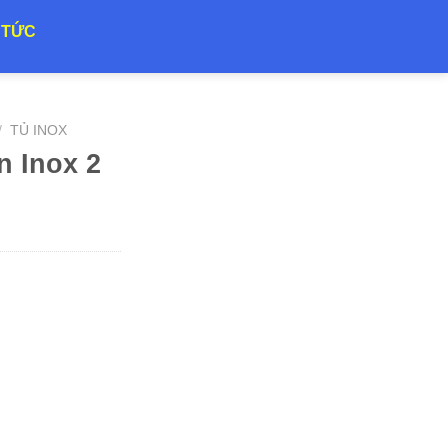
 TỨC
/
TỦ INOX
n Inox 2