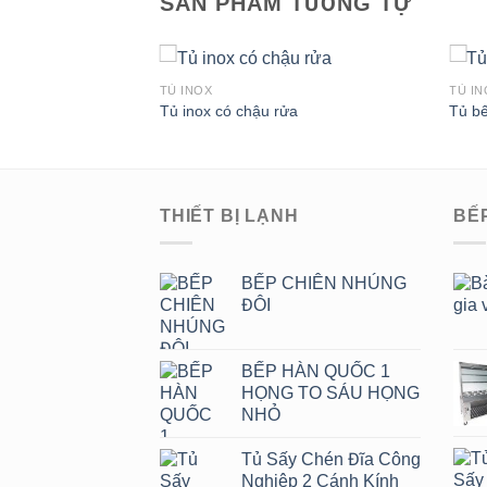
SẢN PHẨM TƯƠNG TỰ
TỦ INOX
TỦ IN
ông nghiệp
Tủ inox có chậu rửa
Tủ bế
Add to
Add to
Wishlist
Wishlist
THIẾT BỊ LẠNH
BẾ
BẾP CHIÊN NHÚNG
ĐÔI
BẾP HÀN QUỐC 1
HỌNG TO SÁU HỌNG
NHỎ
Tủ Sấy Chén Đĩa Công
Nghiệp 2 Cánh Kính