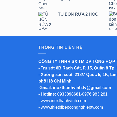
TỦ BỒN RỬA 2 HỘC
THÔNG TIN LIÊN HỆ
CÔNG TY TNHH SX TM DV TỔNG HỢP
-
Trụ sở
: 6B Rạch Cát, P. 15, Quận 8 Tp.
-
Xưởng sản xuất
: 218/7 Quốc lộ 1K, L
phố Hồ Chí Minh
Gmail:
inoxthanhvinh.tv@gmail.com
- Hotline: 0933898681
-
0976 983 281
-
www.inoxthanhvinh.com
-
www.thietbibepcongnghieptv.com