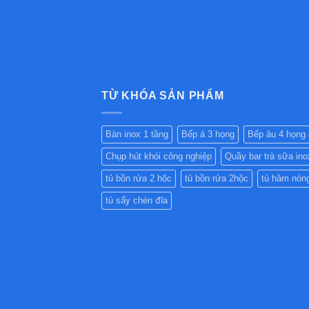
TỪ KHÓA SẢN PHẨM
Bàn inox 1 tầng
Bếp á 3 họng
Bếp âu 4 họng
Chụp hút khói công nghiệp
Quầy bar trà sữa ino
tủ bồn rửa 2 hộc
tủ bồn rửa 2hộc
tủ hâm nón
tủ sấy chén đĩa