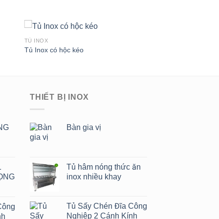
TỦ INOX
Tủ Inox có hộc kéo
to
Add to
ist
Wishlist
THIẾT BỊ INOX
NG
Bàn gia vị
1
Tủ hâm nóng thức ăn
ỌNG
inox nhiều khay
Tủ Sấy Chén Đĩa Công
Công
Nghiệp 2 Cánh Kính
nh