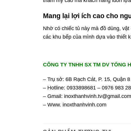
thẩm mỹ cao mà khách hàng luôn lựa
Mang lại lợi ích cao cho n
Nhờ có chiếc tủ này mà đồ dùng, vật
các khu bếp của mình dựa vào thiết kế
CÔNG TY TNHH SX TM DV TỔNG 
– Trụ sở: 6B Rạch Cát, P. 15, Quận 8
– Hotline: 0933898681 – 0976 983 2
– Gmail: inoxthanhvinh.tv@gmail.co
– Www. inoxthanhvinh.com