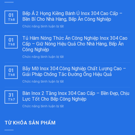
Bếp Á 2 Họng Kiềng Bánh Ú Inox 304 Cao Cấp –
01
Bền Bỉ Cho Nhà Hàng, Bếp Ăn Công Nghiệp
Th8
ở
Chức năng bình luận bị tắt
Bếp
Á
Tủ Hâm Nóng Thức Ăn Công Nghiệp Inox 304 Cao
01
2
Cấp – Giữ Nóng Hiệu Quả Cho Nhà Hàng, Bếp Ăn
Th8
Họng
Công Nghiệp
Kiềng
ở
Chức năng bình luận bị tắt
Bánh
Tủ
Ú
Hâm
Inox
Bẫy Mỡ Inox 304 Công Nghiệp Chất Lượng Cao –
01
Nóng
304
Giải Pháp Chống Tắc Đường Ống Hiệu Quả
Th8
Thức
Cao
ở
Chức năng bình luận bị tắt
Ăn
Cấp
Bẫy
Công
–
Mỡ
Bàn Inox 2 Tầng Inox 304 Cao Cấp – Bền Đẹp, Chịu
Nghiệp
Bền
31
Inox
Inox
Bỉ
Lực Tốt Cho Bếp Công Nghiệp
Th7
304
304
Cho
ở
Chức năng bình luận bị tắt
Công
Cao
Nhà
Bàn
Nghiệp
Cấp
Hàng,
Inox
Chất
–
Bếp
2
TỪ KHÓA SẢN PHẨM
Lượng
Giữ
Ăn
Tầng
Cao
Nóng
Công
Inox
–
Hiệu
Nghiệp