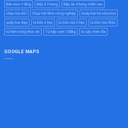
304
Giải
Quả
Bàn inox 1 tầng
Bếp á 3 họng
Bếp âu 4 họng chân cao
Cao
Pháp
Cho
Cấp
Chống
Nhà
chậu rửa đôi
Chụp hút khói công nghiệp
Quầy bar trà sữa inox
–
Tắc
Hàng,
Bền
Đường
quầy bar đẹp
tủ bồn 2 hộc
tủ bồn rửa 2 hộc
tủ bồn rửa 2hộc
Bếp
Đẹp,
Ống
Ăn
Chịu
tủ hâm nóng thức ăn
Tủ hấp cơm 100kg
tủ sấy chén đĩa
Hiệu
Công
Lực
Quả
Nghiệp
Tốt
Cho
Bếp
GOOGLE MAPS
Công
Nghiệp