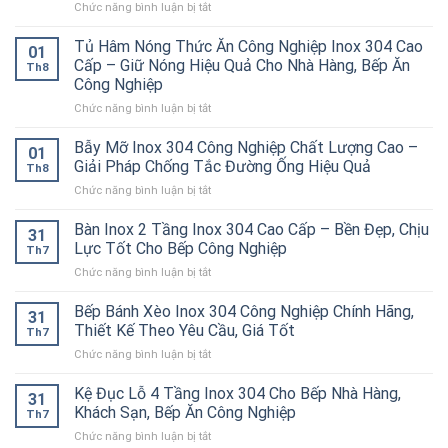
ở
Chức năng bình luận bị tắt
Bếp
Á
Tủ Hâm Nóng Thức Ăn Công Nghiệp Inox 304 Cao
01
2
Cấp – Giữ Nóng Hiệu Quả Cho Nhà Hàng, Bếp Ăn
Th8
Họng
Công Nghiệp
Kiềng
ở
Chức năng bình luận bị tắt
Bánh
Tủ
Ú
Hâm
Inox
Bẫy Mỡ Inox 304 Công Nghiệp Chất Lượng Cao –
01
Nóng
304
Giải Pháp Chống Tắc Đường Ống Hiệu Quả
Th8
Thức
Cao
ở
Chức năng bình luận bị tắt
Ăn
Cấp
Bẫy
Công
–
Mỡ
Bàn Inox 2 Tầng Inox 304 Cao Cấp – Bền Đẹp, Chịu
Nghiệp
Bền
31
Inox
Inox
Bỉ
Lực Tốt Cho Bếp Công Nghiệp
Th7
304
304
Cho
ở
Chức năng bình luận bị tắt
Công
Cao
Nhà
Bàn
Nghiệp
Cấp
Hàng,
Inox
Bếp Bánh Xèo Inox 304 Công Nghiệp Chính Hãng,
Chất
–
Bếp
31
2
Lượng
Thiết Kế Theo Yêu Cầu, Giá Tốt
Giữ
Ăn
Th7
Tầng
Cao
Nóng
Công
ở
Chức năng bình luận bị tắt
Inox
–
Hiệu
Nghiệp
Bếp
304
Giải
Quả
Bánh
Kệ Đục Lỗ 4 Tầng Inox 304 Cho Bếp Nhà Hàng,
Cao
Pháp
31
Cho
Xèo
Cấp
Khách Sạn, Bếp Ăn Công Nghiệp
Chống
Nhà
Th7
Inox
–
Tắc
Hàng,
ở
Chức năng bình luận bị tắt
304
Bền
Đường
Bếp