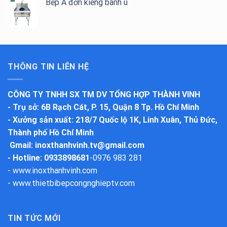
Bếp Á đơn kiềng bánh ú
THÔNG TIN LIÊN HỆ
CÔNG TY TNHH SX TM DV TỔNG HỢP THÀNH VINH
-
Trụ sở
: 6B Rạch Cát, P. 15, Quận 8 Tp. Hồ Chí Minh
-
Xưởng sản xuất
: 218/7 Quốc lộ 1K, Linh Xuân, Thủ Đức,
Thành phố Hồ Chí Minh
Gmail:
inoxthanhvinh.tv@gmail.com
- Hotline: 0933898681
-
0976 983 281
-
www.inoxthanhvinh.com
-
www.thietbibepcongnghieptv.com
TIN TỨC MỚI