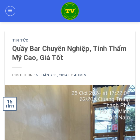
Skip
to
content
TIN TỨC
Quầy Bar Chuyên Nghiệp, Tính Thẩm
Mỹ Cao, Giá Tốt
POSTED ON
15 THÁNG 11, 2024
BY
ADMIN
15
Th11