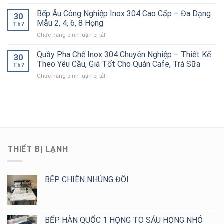
Kệ
Công
Đẹp,
Ống
Ăn
Đục
Bếp Âu Công Nghiệp Inox 304 Cao Cấp – Đa Dạng
Nghiệp
Chịu
30
Hiệu
Công
Lỗ
Chính
Mẫu 2, 4, 6, 8 Họng
Lực
Quả
Th7
Nghiệp
4
Hãng,
Tốt
ở
Chức năng bình luận bị tắt
Tầng
Thiết
Cho
Bếp
Inox
Kế
Bếp
Âu
Quầy Pha Chế Inox 304 Chuyên Nghiệp – Thiết Kế
304
Theo
30
Công
Công
Cho
Theo Yêu Cầu, Giá Tốt Cho Quán Cafe, Trà Sữa
Yêu
Nghiệp
Th7
Nghiệp
Bếp
Cầu,
ở
Chức năng bình luận bị tắt
Inox
Nhà
Giá
Quầy
304
Hàng,
Tốt
Pha
Cao
Khách
Chế
Cấp
Sạn,
Inox
–
Bếp
304
Đa
Ăn
Chuyên
Dạng
Công
Nghiệp
Mẫu
Nghiệp
–
2,
THIẾT BỊ LẠNH
Thiết
4,
Kế
6,
Theo
8
Yêu
BẾP CHIÊN NHÚNG ĐÔI
Họng
Cầu,
Giá
Tốt
Cho
BẾP HÀN QUỐC 1 HỌNG TO SÁU HỌNG NHỎ
Quán