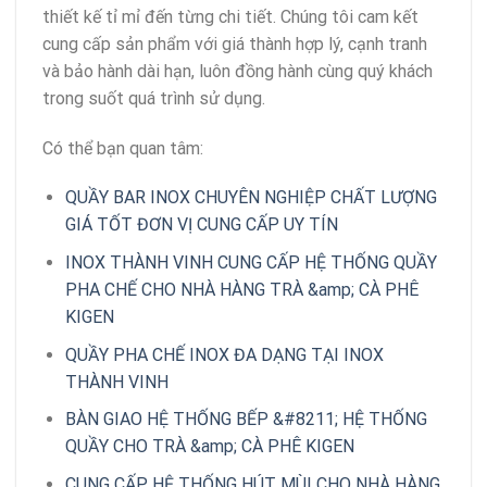
thiết kế tỉ mỉ đến từng chi tiết. Chúng tôi cam kết
cung cấp sản phẩm với giá thành hợp lý, cạnh tranh
và bảo hành dài hạn, luôn đồng hành cùng quý khách
trong suốt quá trình sử dụng.
Có thể bạn quan tâm:
QUẦY BAR INOX CHUYÊN NGHIỆP CHẤT LƯỢNG
GIÁ TỐT ĐƠN VỊ CUNG CẤP UY TÍN
INOX THÀNH VINH CUNG CẤP HỆ THỐNG QUẦY
PHA CHẾ CHO NHÀ HÀNG TRÀ &amp; CÀ PHÊ
KIGEN
QUẦY PHA CHẾ INOX ĐA DẠNG TẠI INOX
THÀNH VINH
BÀN GIAO HỆ THỐNG BẾP &#8211; HỆ THỐNG
QUẦY CHO TRÀ &amp; CÀ PHÊ KIGEN
CUNG CẤP HỆ THỐNG HÚT MÙI CHO NHÀ HÀNG