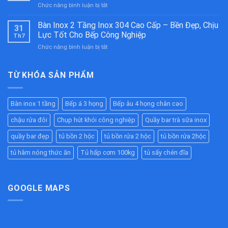
ở
Chức năng bình luận bị tắt
Ăn
Cấp
Bẫy
Công
–
Mỡ
Bàn Inox 2 Tầng Inox 304 Cao Cấp – Bền Đẹp, Chịu
Nghiệp
Bền
31
Inox
Inox
Bỉ
Lực Tốt Cho Bếp Công Nghiệp
Th7
304
304
Cho
ở
Chức năng bình luận bị tắt
Công
Cao
Nhà
Bàn
Nghiệp
Cấp
Hàng,
Inox
Chất
–
Bếp
2
TỪ KHÓA SẢN PHẨM
Lượng
Giữ
Ăn
Tầng
Cao
Nóng
Công
Inox
–
Hiệu
Nghiệp
304
Giải
Quả
Bàn inox 1 tầng
Bếp á 3 họng
Bếp âu 4 họng chân cao
Cao
Pháp
Cho
Cấp
Chống
Nhà
chậu rửa đôi
Chụp hút khói công nghiệp
Quầy bar trà sữa inox
–
Tắc
Hàng,
Bền
Đường
quầy bar đẹp
tủ bồn 2 hộc
tủ bồn rửa 2 hộc
tủ bồn rửa 2hộc
Bếp
Đẹp,
Ống
Ăn
Chịu
tủ hâm nóng thức ăn
Tủ hấp cơm 100kg
tủ sấy chén đĩa
Hiệu
Công
Lực
Quả
Nghiệp
Tốt
Cho
Bếp
GOOGLE MAPS
Công
Nghiệp