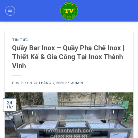
Skip
to
content
TIN TỨC
Quầy Bar Inox – Quầy Pha Chế Inox |
Thiết Kế & Gia Công Tại Inox Thành
Vinh
POSTED ON
24 THÁNG 7, 2025
BY
ADMIN
24
Th7