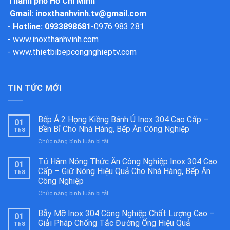
Thành phố Hồ Chí Minh
Gmail:
inoxthanhvinh.tv@gmail.com
- Hotline: 0933898681
-
0976 983 281
-
www.inoxthanhvinh.com
-
www.thietbibepcongnghieptv.com
TIN TỨC MỚI
Bếp Á 2 Họng Kiềng Bánh Ú Inox 304 Cao Cấp –
01
Bền Bỉ Cho Nhà Hàng, Bếp Ăn Công Nghiệp
Th8
ở
Chức năng bình luận bị tắt
Bếp
Á
Tủ Hâm Nóng Thức Ăn Công Nghiệp Inox 304 Cao
01
2
Cấp – Giữ Nóng Hiệu Quả Cho Nhà Hàng, Bếp Ăn
Th8
Họng
Công Nghiệp
Kiềng
ở
Chức năng bình luận bị tắt
Bánh
Tủ
Ú
Hâm
Inox
Bẫy Mỡ Inox 304 Công Nghiệp Chất Lượng Cao –
01
Nóng
304
Giải Pháp Chống Tắc Đường Ống Hiệu Quả
Th8
Thức
Cao