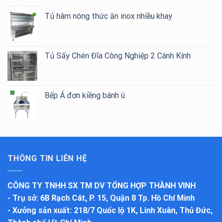
Tủ hâm nóng thức ăn inox nhiều khay
Tủ Sấy Chén Đĩa Công Nghiệp 2 Cánh Kính
Bếp Á đơn kiềng bánh ú
THÔNG TIN LIÊN HỆ
CÔNG TY TNHH SX TM DV TỔNG HỢP THÀNH VINH
-
Trụ sở
: 6B Rạch Cát, P. 15, Quận 8 Tp. Hồ Chí Minh
-
Xưởng sản xuất
: 218/7 Quốc lộ 1K, Linh Xuân, Thủ Đức,