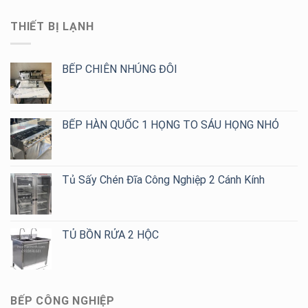
Nghiệp
Mẫu
Nghiệp
–
2,
THIẾT BỊ LẠNH
Thiết
4,
Kế
6,
Theo
8
Yêu
BẾP CHIÊN NHÚNG ĐÔI
Họng
Cầu,
Giá
Tốt
Cho
BẾP HÀN QUỐC 1 HỌNG TO SÁU HỌNG NHỎ
Quán
Cafe,
Trà
Sữa
Tủ Sấy Chén Đĩa Công Nghiệp 2 Cánh Kính
TỦ BỒN RỬA 2 HỘC
BẾP CÔNG NGHIỆP