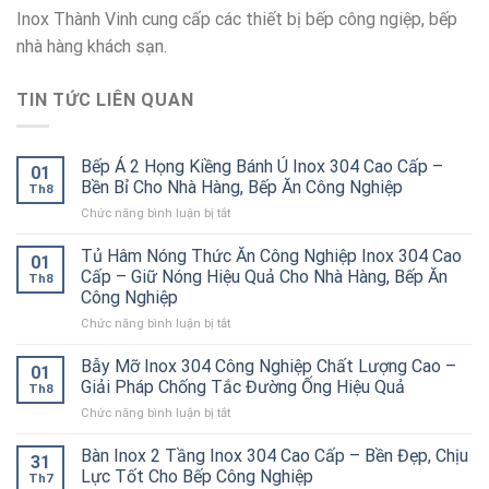
Inox Thành Vinh cung cấp các thiết bị bếp công ngiệp, bếp
nhà hàng khách sạn.
TIN TỨC LIÊN QUAN
Bếp Á 2 Họng Kiềng Bánh Ú Inox 304 Cao Cấp –
01
Bền Bỉ Cho Nhà Hàng, Bếp Ăn Công Nghiệp
Th8
ở
Chức năng bình luận bị tắt
Bếp
Á
Tủ Hâm Nóng Thức Ăn Công Nghiệp Inox 304 Cao
01
2
Cấp – Giữ Nóng Hiệu Quả Cho Nhà Hàng, Bếp Ăn
Th8
Họng
Công Nghiệp
Kiềng
ở
Chức năng bình luận bị tắt
Bánh
Tủ
Ú
Hâm
Inox
Bẫy Mỡ Inox 304 Công Nghiệp Chất Lượng Cao –
01
Nóng
304
Giải Pháp Chống Tắc Đường Ống Hiệu Quả
Th8
Thức
Cao
ở
Chức năng bình luận bị tắt
Ăn
Cấp
Bẫy
Công
–
Mỡ
Bàn Inox 2 Tầng Inox 304 Cao Cấp – Bền Đẹp, Chịu
Nghiệp
Bền
31
Inox
Inox
Bỉ
Lực Tốt Cho Bếp Công Nghiệp
Th7
304