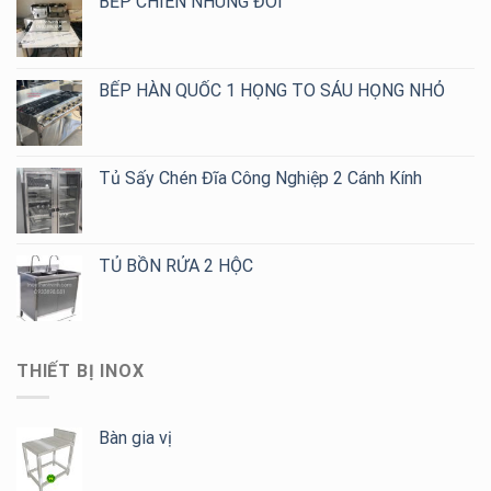
BẾP CHIÊN NHÚNG ĐÔI
BẾP HÀN QUỐC 1 HỌNG TO SÁU HỌNG NHỎ
Tủ Sấy Chén Đĩa Công Nghiệp 2 Cánh Kính
TỦ BỒN RỬA 2 HỘC
THIẾT BỊ INOX
Bàn gia vị