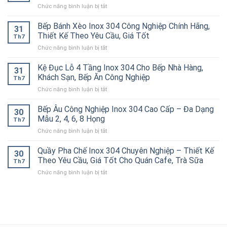
304
Cho
ở
Chức năng bình luận bị tắt
Công
Cao
Nhà
Bàn
Nghiệp
Cấp
Hàng,
Inox
Bếp Bánh Xèo Inox 304 Công Nghiệp Chính Hãng,
Chất
–
Bếp
31
2
Lượng
Thiết Kế Theo Yêu Cầu, Giá Tốt
Giữ
Ăn
Th7
Tầng
Cao
Nóng
Công
ở
Chức năng bình luận bị tắt
Inox
–
Hiệu
Nghiệp
Bếp
304
Giải
Quả
Bánh
Kệ Đục Lỗ 4 Tầng Inox 304 Cho Bếp Nhà Hàng,
Cao
Pháp
31
Cho
Xèo
Cấp
Khách Sạn, Bếp Ăn Công Nghiệp
Chống
Nhà
Th7
Inox
–
Tắc
Hàng,
ở
Chức năng bình luận bị tắt
304
Bền
Đường
Bếp
Kệ
Công
Đẹp,
Ống
Ăn
Đục
Bếp Âu Công Nghiệp Inox 304 Cao Cấp – Đa Dạng
Nghiệp
Chịu
30
Hiệu
Công
Lỗ
Chính
Mẫu 2, 4, 6, 8 Họng
Lực
Quả
Th7
Nghiệp
4
Hãng,
Tốt
ở
Chức năng bình luận bị tắt
Tầng
Thiết
Cho
Bếp
Inox
Kế
Bếp
Âu
Quầy Pha Chế Inox 304 Chuyên Nghiệp – Thiết Kế
304
Theo
30
Công
Công
Cho
Theo Yêu Cầu, Giá Tốt Cho Quán Cafe, Trà Sữa
Yêu
Nghiệp
Th7
Nghiệp
Bếp
Cầu,
ở
Chức năng bình luận bị tắt
Inox
Nhà
Giá
Quầy
304
Hàng,
Tốt
Pha
Cao
Khách
Chế
Cấp
Sạn,
Inox
–
Bếp
304
Đa
Ăn
Chuyên
Dạng
Công