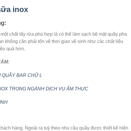
sữa inox
ng:
một chất tẩy rửa phù hợp là có thể làm sạch bề mặt quầy pha
 không cần phải tốn vệ thơi gian vệ sinh như các chất liệu
iệu quả hơn.
TÂM:
I QUẦY BAR CHỮ L
INOX TRONG NGÀNH DỊCH VỤ ẨM THỰC
INH
khách hàng. Ngoài ra tuỳ theo nhu cầu quầy được thiết kế hiện