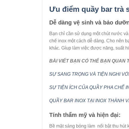
Ưu điểm quầy bar trà 
Dễ dàng vệ sinh và bảo dưỡ
Bạn chỉ cần sử dụng một chút nước và 
chế inox một cách dễ dàng. Cho nên bạn
khác. Gíup làm việc được năng, suất h
BÀI VIẾT BẠN CÓ THỂ BẠN QUAN 
SỰ SANG TRỌNG VÀ TIỆN NGHI VỚ
SỰ TIỆN ÍCH CỦA QUẦY PHA CHẾ 
QUẦY BAR INOX TẠI INOX THÀNH V
Tính thẩm mỹ và hiện đại:
Bề mặt sáng bóng làm nổi bật thu hút 