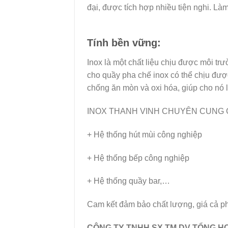
đại, được tích hợp nhiều tiện nghi. Là
Tính bền vững:
Inox là một chất liệu chịu được môi t
cho quầy pha chế inox có thể chịu đượ
chống ăn mòn và oxi hóa, giúp cho nó 
INOX THANH VINH CHUYÊN CUNG 
+ Hệ thống hút mùi công nghiệp
+ Hệ thống bếp công nghiệp
+ Hệ thống quầy bar,…
Cam kết đảm bảo chất lượng, giá cả ph
CÔNG TY TNHH SX TM DV TỔNG H