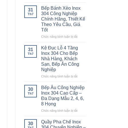
Cao
Bàn
Hàng,
–
Inox
Bếp Bánh Xèo Inox
Bếp
31
Giải
2
304 Công Nghiệp
Ăn
Th7
Pháp
Tầng
Chính Hãng, Thiết Kế
Công
Chống
Inox
Nghiệp
Theo Yêu Cầu, Giá
Tắc
304
Tốt
Đường
Cao
Ống
Cấp
ở
Chức năng bình luận bị tắt
Hiệu
–
Bếp
Quả
Bền
Bánh
Kệ Đục Lỗ 4 Tầng
31
Đẹp,
Xèo
Inox 304 Cho Bếp
Th7
Chịu
Inox
Nhà Hàng, Khách
Lực
304
Sạn, Bếp Ăn Công
Tốt
Công
Nghiệp
Cho
Nghiệp
Bếp
Chính
ở
Chức năng bình luận bị tắt
Công
Hãng,
Kệ
Nghiệp
Thiết
Đục
Bếp Âu Công Nghiệp
30
Kế
Lỗ
Inox 304 Cao Cấp –
Th7
Theo
4
Đa Dạng Mẫu 2, 4, 6,
Yêu
Tầng
8 Họng
Cầu,
Inox
Giá
304
ở
Chức năng bình luận bị tắt
Tốt
Cho
Bếp
Bếp
Âu
Quầy Pha Chế Inox
30
Nhà
Công
304 Chuyên Nghiệp –
Th7