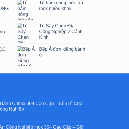
1
Tủ hâm nóng thức ăn
ỌNG
inox nhiều khay
Tủ Sấy Chén Đĩa
Công Nghiệp 2 Cánh
ánh
Kính
Bếp Á đơn kiềng bánh
HỘC
ú
 Bánh Ú Inox 304 Cao Cấp – Bền Bỉ Cho
ông Nghiệp
n Công Nghiệp Inox 304 Cao Cấp – Giữ