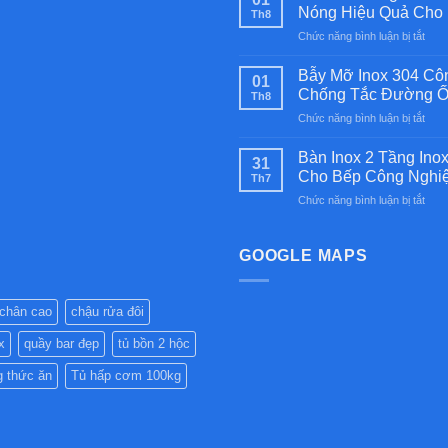
2
Nóng Hiệu Quả Cho 
Th8
Họn
ở
Chức năng bình luận bị tắt
Kiền
Tủ
Bán
Hâm
Ú
Bẫy Mỡ Inox 304 Cô
01
Nón
Inox
Chống Tắc Đường Ố
Th8
Thứ
304
ở
Chức năng bình luận bị tắt
Ăn
Cao
Bẫy
Côn
Cấp
Mỡ
Nghi
Bàn Inox 2 Tầng Ino
–
31
Inox
Inox
Cho Bếp Công Nghi
Bền
Th7
304
304
Bỉ
ở
Chức năng bình luận bị tắt
Côn
Cao
Cho
Bàn
Nghi
Cấp
Nhà
Inox
Chất
–
Hàng
2
GOOGLE MAPS
Lượ
Giữ
Bếp
Tần
Cao
Nón
Ăn
Inox
–
Hiệu
Côn
304
Giải
Quả
 chân cao
chậu rửa đôi
Nghi
Cao
Phá
Cho
Cấp
Chố
Nhà
x
quầy bar đẹp
tủ bồn 2 hộc
–
Tắc
Hàng
Bền
Đườ
g thức ăn
Tủ hấp cơm 100kg
Bếp
Đẹp,
Ống
Ăn
Chịu
Hiệu
Côn
Lực
Quả
Nghi
Tốt