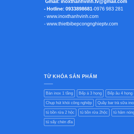
Gmail:
inoxthanhvinh.tv@gmail.com
- Hotline: 0933898681
-
0976 983 281
-
www.inoxthanhvinh.com
-
www.thietbibepcongnghieptv.com
TỪ KHÓA SẢN PHẨM
Bàn inox 1 tầng
Bếp á 3 họng
Bếp âu 4 họng
Chụp hút khói công nghiệp
Quầy bar trà sữa ino
tủ bồn rửa 2 hộc
tủ bồn rửa 2hộc
tủ hâm nón
tủ sấy chén đĩa