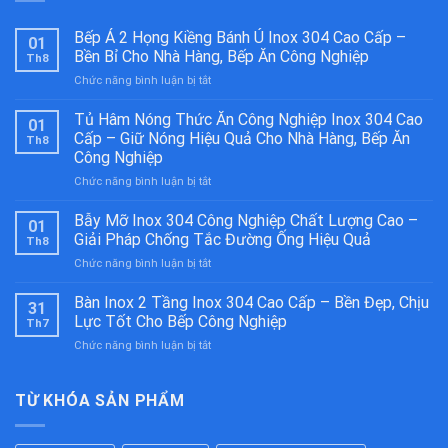
Bếp Á 2 Họng Kiềng Bánh Ú Inox 304 Cao Cấp –
01
Bền Bỉ Cho Nhà Hàng, Bếp Ăn Công Nghiệp
Th8
ở
Chức năng bình luận bị tắt
Bếp
Á
Tủ Hâm Nóng Thức Ăn Công Nghiệp Inox 304 Cao
01
2
Cấp – Giữ Nóng Hiệu Quả Cho Nhà Hàng, Bếp Ăn
Th8
Họng
Công Nghiệp
Kiềng
ở
Chức năng bình luận bị tắt
Bánh
Tủ
Ú
Hâm
Inox
Bẫy Mỡ Inox 304 Công Nghiệp Chất Lượng Cao –
01
Nóng
304
Giải Pháp Chống Tắc Đường Ống Hiệu Quả
Th8
Thức
Cao
ở
Chức năng bình luận bị tắt
Ăn
Cấp
Bẫy
Công
–
Mỡ
Bàn Inox 2 Tầng Inox 304 Cao Cấp – Bền Đẹp, Chịu
Nghiệp
Bền
31
Inox
Inox
Bỉ
Lực Tốt Cho Bếp Công Nghiệp
Th7
304
304
Cho
ở
Chức năng bình luận bị tắt
Công
Cao
Nhà
Bàn
Nghiệp
Cấp
Hàng,
Inox
Chất
–
Bếp
2
TỪ KHÓA SẢN PHẨM
Lượng
Giữ
Ăn
Tầng
Cao
Nóng
Công
Inox
–
Hiệu
Nghiệp
304