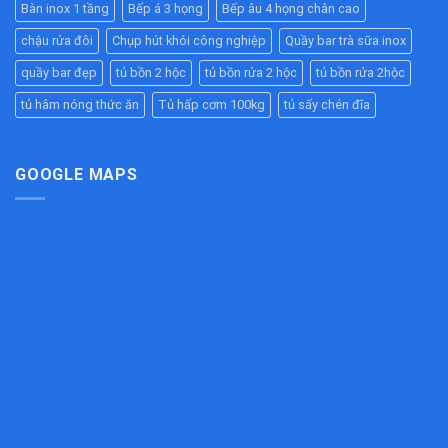
Giải
Quả
Bàn inox 1 tầng
Bếp á 3 họng
Bếp âu 4 họng chân cao
Cao
Pháp
Cho
Cấp
Chống
Nhà
chậu rửa đôi
Chụp hút khói công nghiệp
Quầy bar trà sữa inox
–
Tắc
Hàng,
Bền
Đường
quầy bar đẹp
tủ bồn 2 hộc
tủ bồn rửa 2 hộc
tủ bồn rửa 2hộc
Bếp
Đẹp,
Ống
Ăn
Chịu
tủ hâm nóng thức ăn
Tủ hấp cơm 100kg
tủ sấy chén đĩa
Hiệu
Công
Lực
Quả
Nghiệp
Tốt
Cho
Bếp
GOOGLE MAPS
Công
Nghiệp