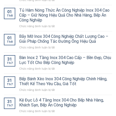
Chức năng bình luận bị tắt
Bếp
Á
Tủ Hâm Nóng Thức Ăn Công Nghiệp Inox 304 Cao
01
2
Cấp – Giữ Nóng Hiệu Quả Cho Nhà Hàng, Bếp Ăn
Th8
Họng
Công Nghiệp
Kiềng
ở
Chức năng bình luận bị tắt
Bánh
Tủ
Ú
Hâm
Inox
Bẫy Mỡ Inox 304 Công Nghiệp Chất Lượng Cao –
01
Nóng
304
Giải Pháp Chống Tắc Đường Ống Hiệu Quả
Th8
Thức
Cao
ở
Chức năng bình luận bị tắt
Ăn
Cấp
Bẫy
Công
–
Mỡ
Bàn Inox 2 Tầng Inox 304 Cao Cấp – Bền Đẹp, Chịu
Nghiệp
Bền
31
Inox
Inox
Bỉ
Lực Tốt Cho Bếp Công Nghiệp
Th7
304
304
Cho
ở
Chức năng bình luận bị tắt
Công
Cao
Nhà
Bàn
Nghiệp
Cấp
Hàng,
Inox
Bếp Bánh Xèo Inox 304 Công Nghiệp Chính Hãng,
Chất
–
Bếp
31
2
Lượng
Thiết Kế Theo Yêu Cầu, Giá Tốt
Giữ
Ăn
Th7
Tầng
Cao
Nóng
Công
ở
Chức năng bình luận bị tắt
Inox
–
Hiệu
Nghiệp
Bếp
304
Giải
Quả
Bánh
Kệ Đục Lỗ 4 Tầng Inox 304 Cho Bếp Nhà Hàng,
Cao
Pháp
31
Cho
Xèo
Cấp
Khách Sạn, Bếp Ăn Công Nghiệp
Chống
Nhà
Th7
Inox
–
Tắc
Hàng,
ở
Chức năng bình luận bị tắt
304
Bền
Đường
Bếp
Kệ