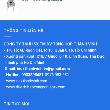
THÔNG TIN LIÊN HỆ
CÔNG TY TNHH SX TM DV TỔNG HỢP THÀNH VINH
-
Trụ sở
: 6B Rạch Cát, P. 15, Quận 8 Tp. Hồ Chí Minh
-
Xưởng sản xuất
: 218/7 Quốc lộ 1K, Linh Xuân, Thủ Đức,
Thành phố Hồ Chí Minh
Gmail:
inoxthanhvinh.tv@gmail.com
- Hotline: 0933898681
-
0976 983 281
-
www.inoxthanhvinh.com
-
www.thietbibepcongnghieptv.com
TIN TỨC MỚI