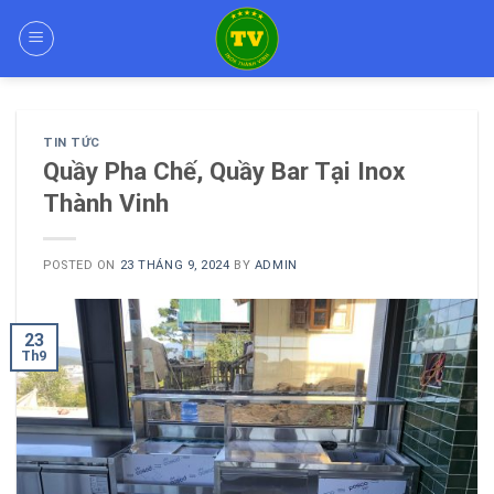
Skip
to
content
TIN TỨC
Quầy Pha Chế, Quầy Bar Tại Inox
Thành Vinh
POSTED ON
23 THÁNG 9, 2024
BY
ADMIN
23
Th9