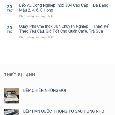
Công
Đẹp,
Ống
Ăn
Đục
Bếp Âu Công Nghiệp Inox 304 Cao Cấp – Đa Dạng
Nghiệp
Chịu
30
Hiệu
Công
Lỗ
Chính
Mẫu 2, 4, 6, 8 Họng
Lực
Quả
Th7
Nghiệp
4
Hãng,
Tốt
ở
Chức năng bình luận bị tắt
Tầng
Thiết
Cho
Bếp
Inox
Kế
Bếp
Âu
Quầy Pha Chế Inox 304 Chuyên Nghiệp – Thiết Kế
304
Theo
30
Công
Công
Cho
Theo Yêu Cầu, Giá Tốt Cho Quán Cafe, Trà Sữa
Yêu
Nghiệp
Th7
Nghiệp
Bếp
Cầu,
ở
Chức năng bình luận bị tắt
Inox
Nhà
Giá
Quầy
304
Hàng,
Tốt
Pha
Cao
Khách
Chế
Cấp
Sạn,
Inox
–
Bếp
304
Đa
Ăn
Chuyên
Dạng
Công
Nghiệp
Mẫu
Nghiệp
–
2,
THIẾT BỊ LẠNH
Thiết
4,
Kế
6,
Theo
8
Yêu
BẾP CHIÊN NHÚNG ĐÔI
Họng
Cầu,
Giá
Tốt
Cho
BẾP HÀN QUỐC 1 HỌNG TO SÁU HỌNG NHỎ
Quán