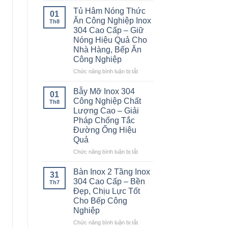
Á
Tủ Hâm Nóng Thức
01
2
Ăn Công Nghiệp Inox
Th8
Họng
304 Cao Cấp – Giữ
Kiềng
Nóng Hiệu Quả Cho
Bánh
Nhà Hàng, Bếp Ăn
Ú
Công Nghiệp
Inox
304
ở
Chức năng bình luận bị tắt
Cao
Tủ
Cấp
Hâm
Bẫy Mỡ Inox 304
01
–
Nóng
Công Nghiệp Chất
Th8
Bền
Thức
Lượng Cao – Giải
Bỉ
Ăn
Pháp Chống Tắc
Cho
Công
Đường Ống Hiệu
Nhà
Nghiệp
Hàng,
Quả
Inox
Bếp
304
ở
Chức năng bình luận bị tắt
Ăn
Cao
Bẫy
Công
Cấp
Mỡ
Bàn Inox 2 Tầng Inox
Nghiệp
31
–
Inox
304 Cao Cấp – Bền
Th7
Giữ
304
Đẹp, Chịu Lực Tốt
Nóng
Công
Cho Bếp Công
Hiệu
Nghiệp
Nghiệp
Quả
Chất
Cho
Lượng
ở
Chức năng bình luận bị tắt
Nhà