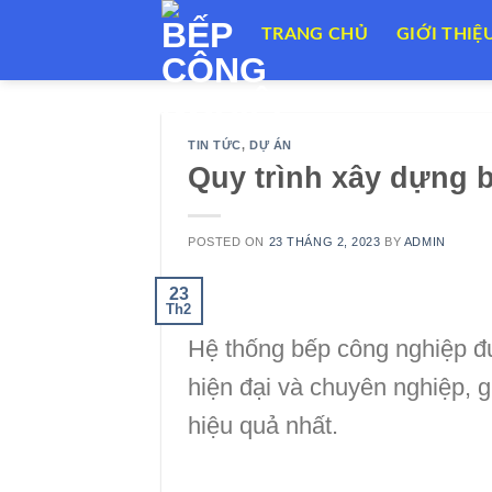
Skip
TRANG CHỦ
GIỚI THIỆ
to
content
TIN TỨC
,
DỰ ÁN
Quy trình xây dựng 
POSTED ON
23 THÁNG 2, 2023
BY
ADMIN
23
Th2
Hệ thống bếp công nghiệp đượ
hiện đại và chuyên nghiệp, 
hiệu quả nhất.