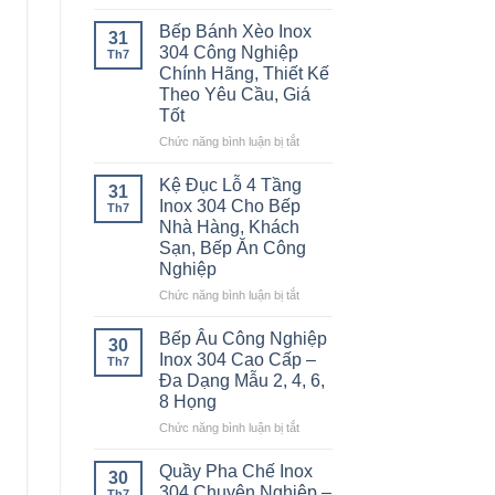
Cao
Bàn
Hàng,
–
Inox
Bếp Bánh Xèo Inox
Bếp
31
Giải
2
304 Công Nghiệp
Ăn
Th7
Pháp
Tầng
Chính Hãng, Thiết Kế
Công
Chống
Inox
Nghiệp
Theo Yêu Cầu, Giá
Tắc
304
Tốt
Đường
Cao
Ống
Cấp
ở
Chức năng bình luận bị tắt
Hiệu
–
Bếp
Quả
Bền
Bánh
Kệ Đục Lỗ 4 Tầng
31
Đẹp,
Xèo
Inox 304 Cho Bếp
Th7
Chịu
Inox
Nhà Hàng, Khách
Lực
304
Sạn, Bếp Ăn Công
Tốt
Công
Nghiệp
Cho
Nghiệp
Bếp
Chính
ở
Chức năng bình luận bị tắt
Công
Hãng,
Kệ
Nghiệp
Thiết
Đục
Bếp Âu Công Nghiệp
30
Kế
Lỗ
Inox 304 Cao Cấp –
Th7
Theo
4
Đa Dạng Mẫu 2, 4, 6,
Yêu
Tầng
8 Họng
Cầu,
Inox
Giá
304
ở
Chức năng bình luận bị tắt
Tốt
Cho
Bếp
Bếp
Âu
Quầy Pha Chế Inox
30
Nhà
Công
304 Chuyên Nghiệp –
Th7