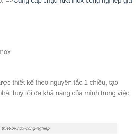
p. =>
Cung cấp chậu rửa inox công nghiệp giá
inox
ợc thiết kế theo nguyên tắc 1 chiều, tạo
phát huy tối đa khả năng của mình trong việc
thiet-bi-inox-cong-nghiep