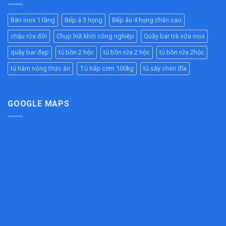
Nóng
Công
Inox
–
Hiệu
Nghiệp
304
Giải
Quả
Bàn inox 1 tầng
Bếp á 3 họng
Bếp âu 4 họng chân cao
Cao
Pháp
Cho
Cấp
Chống
Nhà
chậu rửa đôi
Chụp hút khói công nghiệp
Quầy bar trà sữa inox
–
Tắc
Hàng,
Bền
Đường
quầy bar đẹp
tủ bồn 2 hộc
tủ bồn rửa 2 hộc
tủ bồn rửa 2hộc
Bếp
Đẹp,
Ống
Ăn
Chịu
tủ hâm nóng thức ăn
Tủ hấp cơm 100kg
tủ sấy chén đĩa
Hiệu
Công
Lực
Quả
Nghiệp
Tốt
Cho
Bếp
GOOGLE MAPS
Công
Nghiệp