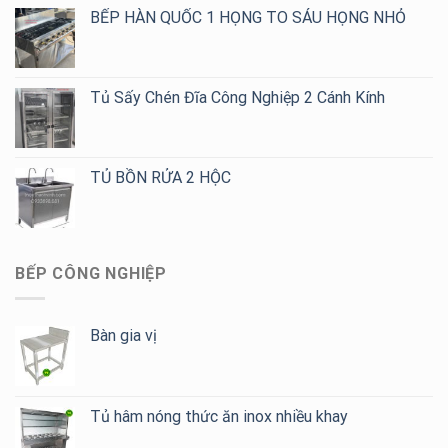
Cho
BẾP HÀN QUỐC 1 HỌNG TO SÁU HỌNG NHỎ
Quán
Cafe,
Trà
Sữa
Tủ Sấy Chén Đĩa Công Nghiệp 2 Cánh Kính
TỦ BỒN RỬA 2 HỘC
BẾP CÔNG NGHIỆP
Bàn gia vị
Tủ hâm nóng thức ăn inox nhiều khay