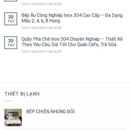
–
Tắc
Hàng,
ở
Chức năng bình luận bị tắt
304
Bền
Đường
Bếp
Kệ
Công
Đẹp,
Ống
Ăn
Đục
Bếp Âu Công Nghiệp Inox 304 Cao Cấp – Đa Dạng
Nghiệp
Chịu
30
Hiệu
Công
Lỗ
Chính
Mẫu 2, 4, 6, 8 Họng
Lực
Quả
Th7
Nghiệp
4
Hãng,
Tốt
ở
Chức năng bình luận bị tắt
Tầng
Thiết
Cho
Bếp
Inox
Kế
Bếp
Âu
Quầy Pha Chế Inox 304 Chuyên Nghiệp – Thiết Kế
304
Theo
30
Công
Công
Cho
Theo Yêu Cầu, Giá Tốt Cho Quán Cafe, Trà Sữa
Yêu
Nghiệp
Th7
Nghiệp
Bếp
Cầu,
ở
Chức năng bình luận bị tắt
Inox
Nhà
Giá
Quầy
304
Hàng,
Tốt
Pha
Cao
Khách
Chế
Cấp
Sạn,
Inox
–
Bếp
304
Đa
Ăn
Chuyên
Dạng
Công
Nghiệp
Mẫu
Nghiệp
–
2,
THIẾT BỊ LẠNH
Thiết
4,
Kế
6,
Theo
8
Yêu
BẾP CHIÊN NHÚNG ĐÔI
Họng
Cầu,
Giá
Tốt