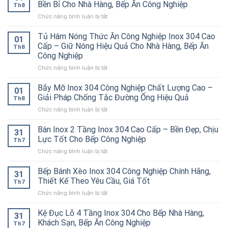
Bền Bỉ Cho Nhà Hàng, Bếp Ăn Công Nghiệp
Th8
ở
Chức năng bình luận bị tắt
Bếp
Á
Tủ Hâm Nóng Thức Ăn Công Nghiệp Inox 304 Cao
01
2
Cấp – Giữ Nóng Hiệu Quả Cho Nhà Hàng, Bếp Ăn
Th8
Họng
Công Nghiệp
Kiềng
ở
Chức năng bình luận bị tắt
Bánh
Tủ
Ú
Hâm
Inox
Bẫy Mỡ Inox 304 Công Nghiệp Chất Lượng Cao –
01
Nóng
304
Giải Pháp Chống Tắc Đường Ống Hiệu Quả
Th8
Thức
Cao
ở
Chức năng bình luận bị tắt
Ăn
Cấp
Bẫy
Công
–
Mỡ
Bàn Inox 2 Tầng Inox 304 Cao Cấp – Bền Đẹp, Chịu
Nghiệp
Bền
31
Inox
Inox
Bỉ
Lực Tốt Cho Bếp Công Nghiệp
Th7
304
304
Cho
ở
Chức năng bình luận bị tắt
Công
Cao
Nhà
Bàn
Nghiệp
Cấp
Hàng,
Inox
Bếp Bánh Xèo Inox 304 Công Nghiệp Chính Hãng,
Chất
–
Bếp
31
2
Lượng
Thiết Kế Theo Yêu Cầu, Giá Tốt
Giữ
Ăn
Th7
Tầng
Cao
Nóng
Công
ở
Chức năng bình luận bị tắt
Inox
–
Hiệu
Nghiệp
Bếp
304
Giải
Quả
Bánh
Kệ Đục Lỗ 4 Tầng Inox 304 Cho Bếp Nhà Hàng,
Cao
Pháp
31
Cho
Xèo
Cấp
Khách Sạn, Bếp Ăn Công Nghiệp
Chống
Nhà
Th7
Inox