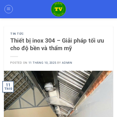
Skip
to
content
TIN TỨC
Thiết bị inox 304 – Giải pháp tối ưu
cho độ bền và thẩm mỹ
POSTED ON
11 THÁNG 10, 2025
BY
ADMIN
11
Th10