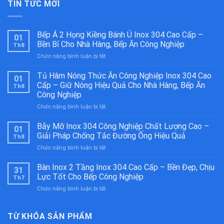
TIN TỨC MỚI
Bếp Á 2 Họng Kiềng Bánh Ú Inox 304 Cao Cấp –
01
Bền Bỉ Cho Nhà Hàng, Bếp Ăn Công Nghiệp
Th8
ở
Chức năng bình luận bị tắt
Bếp
Á
Tủ Hâm Nóng Thức Ăn Công Nghiệp Inox 304 Cao
01
2
Cấp – Giữ Nóng Hiệu Quả Cho Nhà Hàng, Bếp Ăn
Th8
Họng
Công Nghiệp
Kiềng
ở
Chức năng bình luận bị tắt
Bánh
Tủ
Ú
Hâm
Inox
Bẫy Mỡ Inox 304 Công Nghiệp Chất Lượng Cao –
01
Nóng
304
Giải Pháp Chống Tắc Đường Ống Hiệu Quả
Th8
Thức
Cao
ở
Chức năng bình luận bị tắt
Ăn
Cấp
Bẫy
Công
–
Mỡ
Bàn Inox 2 Tầng Inox 304 Cao Cấp – Bền Đẹp, Chịu
Nghiệp
Bền
31
Inox
Inox
Bỉ
Lực Tốt Cho Bếp Công Nghiệp
Th7
304
304
Cho
ở
Chức năng bình luận bị tắt
Công
Cao
Nhà
Bàn
Nghiệp
Cấp
Hàng,
Inox
Chất
–
Bếp
2
TỪ KHÓA SẢN PHẨM
Lượng
Giữ
Ăn
Tầng
Cao