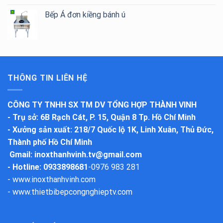
Bếp Á đơn kiềng bánh ú
THÔNG TIN LIÊN HỆ
CÔNG TY TNHH SX TM DV TỔNG HỢP THÀNH VINH
-
Trụ sở
: 6B Rạch Cát, P. 15, Quận 8 Tp. Hồ Chí Minh
-
Xưởng sản xuất
: 218/7 Quốc lộ 1K, Linh Xuân, Thủ Đức,
Thành phố Hồ Chí Minh
Gmail:
inoxthanhvinh.tv@gmail.com
- Hotline: 0933898681
-
0976 983 281
-
www.inoxthanhvinh.com
-
www.thietbibepcongnghieptv.com