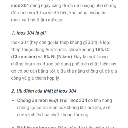
inox 304
đang ngày càng được ưa chuộng nhờ những
đặc tính vượt trội về độ bền, khả năng chống ăn
mòn, và tính thẩm mỹ cao.
1. Inox 304 là gì?
Inox 304 (hay còn gọi là thép không gỉ 304) là loại
thép thuộc dòng Austenitic, chứa khoảng
18% Cr
(Chromium)
và
8% Ni (Niken)
. Đây là một trong
những loại inox được sử dụng phổ biến nhất hiện nay
do có sự cân bằng tốt giữa khả năng chống gỉ, dễ gia
công và giá thành hợp lý.
2. Ưu điểm của
thiết bị inox 304
Chống ăn mòn vượt trội
:
Inox 304
có khả năng
chống lại sự ăn mòn của không khí, hơi ẩm, axit
nhẹ và nhiều hóa chất thông thường.
Độ bền cơ học cao
: Đảm bảo độ chắc chắn, chịu