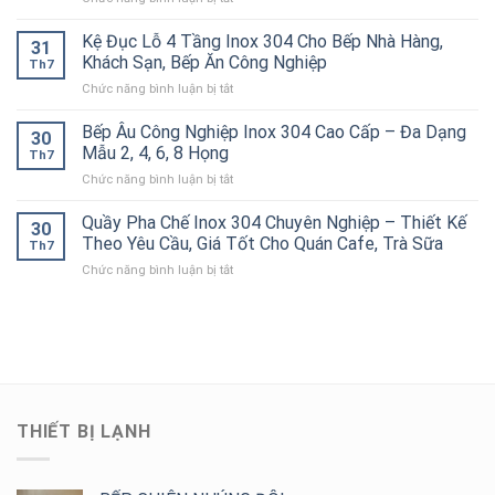
Inox
–
Hiệu
Nghiệp
Bếp
304
Giải
Quả
Bánh
Kệ Đục Lỗ 4 Tầng Inox 304 Cho Bếp Nhà Hàng,
Cao
Pháp
31
Cho
Xèo
Cấp
Khách Sạn, Bếp Ăn Công Nghiệp
Chống
Nhà
Th7
Inox
–
Tắc
Hàng,
ở
Chức năng bình luận bị tắt
304
Bền
Đường
Bếp
Kệ
Công
Đẹp,
Ống
Ăn
Đục
Bếp Âu Công Nghiệp Inox 304 Cao Cấp – Đa Dạng
Nghiệp
Chịu
30
Hiệu
Công
Lỗ
Chính
Mẫu 2, 4, 6, 8 Họng
Lực
Quả
Th7
Nghiệp
4
Hãng,
Tốt
ở
Chức năng bình luận bị tắt
Tầng
Thiết
Cho
Bếp
Inox
Kế
Bếp
Âu
Quầy Pha Chế Inox 304 Chuyên Nghiệp – Thiết Kế
304
Theo
30
Công
Công
Cho
Theo Yêu Cầu, Giá Tốt Cho Quán Cafe, Trà Sữa
Yêu
Nghiệp
Th7
Nghiệp
Bếp
Cầu,
ở
Chức năng bình luận bị tắt
Inox
Nhà
Giá
Quầy
304
Hàng,
Tốt
Pha
Cao
Khách
Chế
Cấp
Sạn,
Inox
–
Bếp
304
Đa
Ăn
Chuyên
Dạng
Công
Nghiệp
Mẫu
Nghiệp
–
2,
THIẾT BỊ LẠNH
Thiết
4,
Kế
6,
Theo
8
Yêu