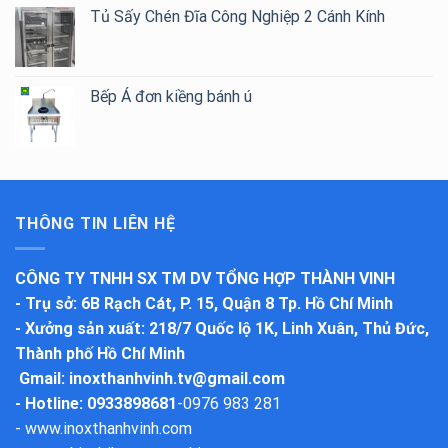
Tủ Sấy Chén Đĩa Công Nghiệp 2 Cánh Kính
Bếp Á đơn kiềng bánh ú
THÔNG TIN LIÊN HỆ
CÔNG TY TNHH SX TM DV TỔNG HỢP THÀNH VINH
-
Trụ sở
: 6B Rạch Cát, P. 15, Quận 8 Tp. Hồ Chí Minh
-
Xưởng sản xuất
: 218/7 Quốc lộ 1K, Linh Xuân, Thủ Đức,
Thành phố Hồ Chí Minh
Gmail:
inoxthanhvinh.tv@gmail.com
- Hotline: 0933898681
-
0976 983 281
-
www.inoxthanhvinh.com