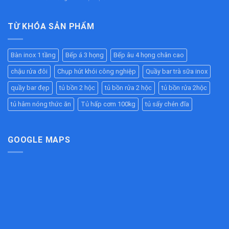
Cao
Nhà
Bàn
Nghiệp
Cấp
Hàng,
Inox
Chất
–
Bếp
2
TỪ KHÓA SẢN PHẨM
Lượng
Giữ
Ăn
Tầng
Cao
Nóng
Công
Inox
–
Hiệu
Nghiệp
304
Giải
Quả
Bàn inox 1 tầng
Bếp á 3 họng
Bếp âu 4 họng chân cao
Cao
Pháp
Cho
Cấp
Chống
Nhà
chậu rửa đôi
Chụp hút khói công nghiệp
Quầy bar trà sữa inox
–
Tắc
Hàng,
Bền
Đường
quầy bar đẹp
tủ bồn 2 hộc
tủ bồn rửa 2 hộc
tủ bồn rửa 2hộc
Bếp
Đẹp,
Ống
Ăn
Chịu
tủ hâm nóng thức ăn
Tủ hấp cơm 100kg
tủ sấy chén đĩa
Hiệu
Công
Lực
Quả
Nghiệp
Tốt
Cho
Bếp
GOOGLE MAPS
Công
Nghiệp