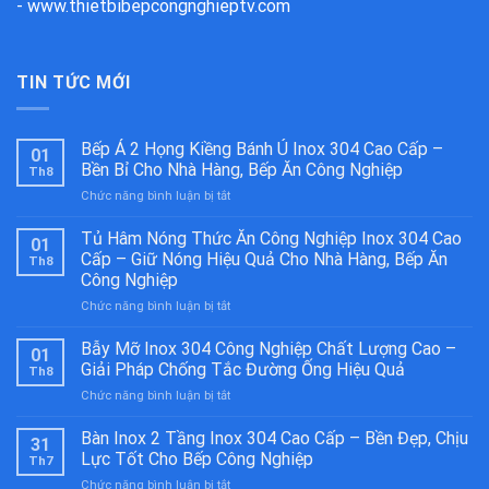
-
www.thietbibepcongnghieptv.com
TIN TỨC MỚI
Bếp Á 2 Họng Kiềng Bánh Ú Inox 304 Cao Cấp –
01
Bền Bỉ Cho Nhà Hàng, Bếp Ăn Công Nghiệp
Th8
ở
Chức năng bình luận bị tắt
Bếp
Á
Tủ Hâm Nóng Thức Ăn Công Nghiệp Inox 304 Cao
01
2
Cấp – Giữ Nóng Hiệu Quả Cho Nhà Hàng, Bếp Ăn
Th8
Họng
Công Nghiệp
Kiềng
ở
Chức năng bình luận bị tắt
Bánh
Tủ
Ú
Hâm
Inox
Bẫy Mỡ Inox 304 Công Nghiệp Chất Lượng Cao –
01
Nóng
304
Giải Pháp Chống Tắc Đường Ống Hiệu Quả
Th8
Thức
Cao
ở
Chức năng bình luận bị tắt
Ăn
Cấp
Bẫy
Công
–
Mỡ
Bàn Inox 2 Tầng Inox 304 Cao Cấp – Bền Đẹp, Chịu
Nghiệp
Bền
31
Inox
Inox
Bỉ
Lực Tốt Cho Bếp Công Nghiệp
Th7
304
304
Cho
ở
Chức năng bình luận bị tắt
Công