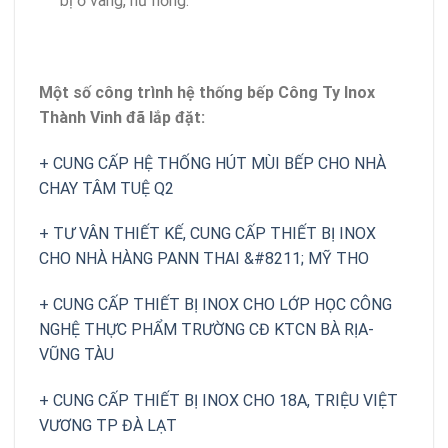
bị ố vàng, hư hỏng.
Một số công trình hệ thống bếp Công Ty Inox
Thành Vinh đã lắp đặt:
+ CUNG CẤP HỆ THỐNG HÚT MÙI BẾP CHO NHÀ
CHAY TÂM TUỆ Q2
+ TƯ VÂN THIẾT KẾ, CUNG CẤP THIẾT BỊ INOX
CHO NHÀ HÀNG PANN THAI &#8211; MỸ THO
+ CUNG CẤP THIẾT BỊ INOX CHO LỚP HỌC CÔNG
NGHỆ THỰC PHẨM TRƯỜNG CĐ KTCN BÀ RỊA-
VŨNG TÀU
+ CUNG CẤP THIẾT BỊ INOX CHO 18A, TRIỆU VIỆT
VƯƠNG TP ĐÀ LẠT