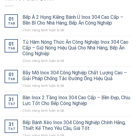
Bếp Á 2 Họng Kiềng Bánh Ú Inox 304 Cao Cấp –
01
Bền Bỉ Cho Nhà Hàng, Bếp Ăn Công Nghiệp
Th8
ở
Chức năng bình luận bị tắt
Bếp
Á
Tủ Hâm Nóng Thức Ăn Công Nghiệp Inox 304 Cao
01
2
Cấp – Giữ Nóng Hiệu Quả Cho Nhà Hàng, Bếp Ăn
Th8
Họng
Công Nghiệp
Kiềng
ở
Chức năng bình luận bị tắt
Bánh
Tủ
Ú
Hâm
Inox
Bẫy Mỡ Inox 304 Công Nghiệp Chất Lượng Cao –
01
Nóng
304
Giải Pháp Chống Tắc Đường Ống Hiệu Quả
Th8
Thức
Cao
ở
Chức năng bình luận bị tắt
Ăn
Cấp
Bẫy
Công
–
Mỡ
Bàn Inox 2 Tầng Inox 304 Cao Cấp – Bền Đẹp, Chịu
Nghiệp
Bền
31
Inox
Inox
Bỉ
Lực Tốt Cho Bếp Công Nghiệp
Th7
304
304
Cho
ở
Chức năng bình luận bị tắt
Công
Cao
Nhà
Bàn
Nghiệp
Cấp
Hàng,
Inox
Bếp Bánh Xèo Inox 304 Công Nghiệp Chính Hãng,
Chất
–
Bếp
31
2
Lượng
Thiết Kế Theo Yêu Cầu, Giá Tốt
Giữ
Ăn
Th7
Tầng
Cao
Nóng
Công
ở
Chức năng bình luận bị tắt