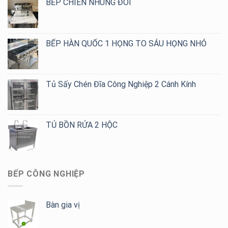
BẾP CHIÊN NHÚNG ĐÔI
Họng
Cầu,
Giá
Tốt
Cho
BẾP HÀN QUỐC 1 HỌNG TO SÁU HỌNG NHỎ
Quán
Cafe,
Trà
Sữa
Tủ Sấy Chén Đĩa Công Nghiệp 2 Cánh Kính
TỦ BỒN RỬA 2 HỘC
BẾP CÔNG NGHIỆP
Bàn gia vị