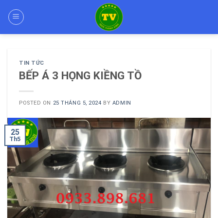
Skip
to
content
TIN TỨC
BẾP Á 3 HỌNG KIỀNG TỒ
POSTED ON
25 THÁNG 5, 2024
BY
ADMIN
25
Th5