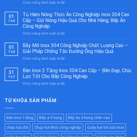
ở
Chức năng bình luận bị tắt
Bếp
Á
Tủ Hâm Nóng Thức Ăn Công Nghiệp Inox 304 Cao
01
2
Cấp – Giữ Nóng Hiệu Quả Cho Nhà Hàng, Bếp Ăn
Th8
Họng
Công Nghiệp
Kiềng
ở
Chức năng bình luận bị tắt
Bánh
Tủ
Ú
Hâm
Inox
Bẫy Mỡ Inox 304 Công Nghiệp Chất Lượng Cao –
01
Nóng
304
Giải Pháp Chống Tắc Đường Ống Hiệu Quả
Th8
Thức
Cao
ở
Chức năng bình luận bị tắt
Ăn
Cấp
Bẫy
Công
–
Mỡ
Bàn Inox 2 Tầng Inox 304 Cao Cấp – Bền Đẹp, Chịu
Nghiệp
Bền
31
Inox
Inox
Bỉ
Lực Tốt Cho Bếp Công Nghiệp
Th7
304
304
Cho
ở
Chức năng bình luận bị tắt
Công
Cao
Nhà
Bàn
Nghiệp
Cấp
Hàng,
Inox
Chất
–
Bếp
2
TỪ KHÓA SẢN PHẨM
Lượng
Giữ
Ăn
Tầng
Cao
Nóng
Công
Inox
–
Hiệu
Nghiệp
304
Giải
Quả
Bàn inox 1 tầng
Bếp á 3 họng
Bếp âu 4 họng chân cao
Cao
Pháp
Cho
Cấp
Chống
Nhà
chậu rửa đôi
Chụp hút khói công nghiệp
Quầy bar trà sữa inox
–
Tắc
Hàng,
Bền
Đường