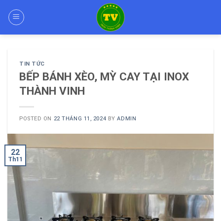
Skip
to
content
TIN TỨC
BẾP BÁNH XÈO, MỲ CAY TẠI INOX
THÀNH VINH
POSTED ON
22 THÁNG 11, 2024
BY
ADMIN
22
Th11