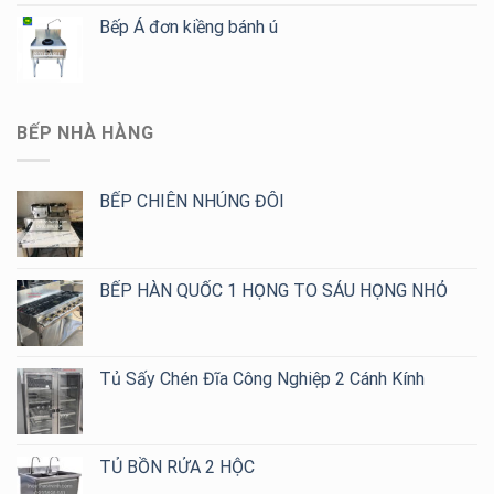
Bếp Á đơn kiềng bánh ú
BẾP NHÀ HÀNG
BẾP CHIÊN NHÚNG ĐÔI
BẾP HÀN QUỐC 1 HỌNG TO SÁU HỌNG NHỎ
Tủ Sấy Chén Đĩa Công Nghiệp 2 Cánh Kính
TỦ BỒN RỬA 2 HỘC