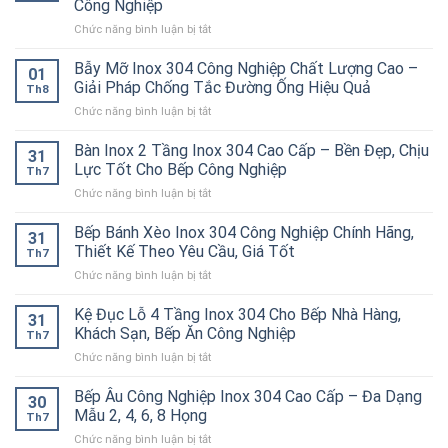
Công Nghiệp
Kiềng
ở
Chức năng bình luận bị tắt
Bánh
Tủ
Ú
Hâm
Inox
Bẫy Mỡ Inox 304 Công Nghiệp Chất Lượng Cao –
01
Nóng
304
Giải Pháp Chống Tắc Đường Ống Hiệu Quả
Th8
Thức
Cao
ở
Chức năng bình luận bị tắt
Ăn
Cấp
Bẫy
Công
–
Mỡ
Bàn Inox 2 Tầng Inox 304 Cao Cấp – Bền Đẹp, Chịu
Nghiệp
Bền
31
Inox
Inox
Bỉ
Lực Tốt Cho Bếp Công Nghiệp
Th7
304
304
Cho
ở
Chức năng bình luận bị tắt
Công
Cao
Nhà
Bàn
Nghiệp
Cấp
Hàng,
Inox
Bếp Bánh Xèo Inox 304 Công Nghiệp Chính Hãng,
Chất
–
Bếp
31
2
Lượng
Thiết Kế Theo Yêu Cầu, Giá Tốt
Giữ
Ăn
Th7
Tầng
Cao
Nóng
Công
ở
Chức năng bình luận bị tắt
Inox
–
Hiệu
Nghiệp
Bếp
304
Giải
Quả
Bánh
Kệ Đục Lỗ 4 Tầng Inox 304 Cho Bếp Nhà Hàng,
Cao
Pháp
31
Cho
Xèo
Cấp
Khách Sạn, Bếp Ăn Công Nghiệp
Chống
Nhà
Th7
Inox
–
Tắc
Hàng,
ở
Chức năng bình luận bị tắt
304
Bền
Đường
Bếp
Kệ
Công
Đẹp,
Ống
Ăn
Đục
Bếp Âu Công Nghiệp Inox 304 Cao Cấp – Đa Dạng
Nghiệp
Chịu
30
Hiệu
Công
Lỗ
Chính
Mẫu 2, 4, 6, 8 Họng
Lực
Quả
Th7
Nghiệp
4
Hãng,
Tốt
ở
Chức năng bình luận bị tắt
Tầng
Thiết
Cho