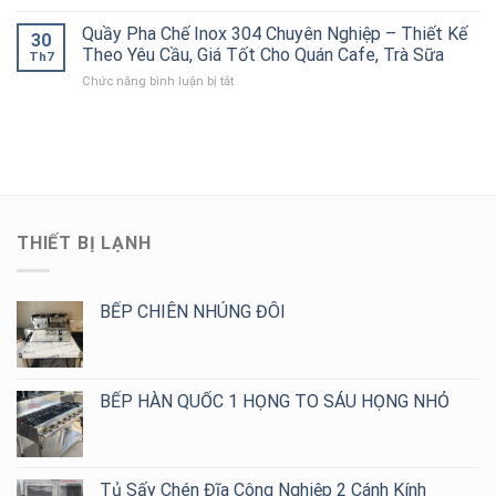
Bếp
Inox
Kế
Bếp
Âu
Quầy Pha Chế Inox 304 Chuyên Nghiệp – Thiết Kế
304
Theo
30
Công
Công
Cho
Theo Yêu Cầu, Giá Tốt Cho Quán Cafe, Trà Sữa
Yêu
Nghiệp
Th7
Nghiệp
Bếp
Cầu,
ở
Chức năng bình luận bị tắt
Inox
Nhà
Giá
Quầy
304
Hàng,
Tốt
Pha
Cao
Khách
Chế
Cấp
Sạn,
Inox
–
Bếp
304
Đa
Ăn
Chuyên
Dạng
Công
Nghiệp
Mẫu
Nghiệp
–
2,
THIẾT BỊ LẠNH
Thiết
4,
Kế
6,
Theo
8
Yêu
BẾP CHIÊN NHÚNG ĐÔI
Họng
Cầu,
Giá
Tốt
Cho
BẾP HÀN QUỐC 1 HỌNG TO SÁU HỌNG NHỎ
Quán
Cafe,
Trà
Sữa
Tủ Sấy Chén Đĩa Công Nghiệp 2 Cánh Kính