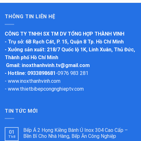
THÔNG TIN LIÊN HỆ
CÔNG TY TNHH SX TM DV TỔNG HỢP THÀNH VINH
-
Trụ sở
: 6B Rạch Cát, P. 15, Quận 8 Tp. Hồ Chí Minh
-
Xưởng sản xuất
: 218/7 Quốc lộ 1K, Linh Xuân, Thủ Đức,
Thành phố Hồ Chí Minh
Gmail:
inoxthanhvinh.tv@gmail.com
- Hotline: 0933898681
-
0976 983 281
-
www.inoxthanhvinh.com
-
www.thietbibepcongnghieptv.com
TIN TỨC MỚI
Bếp Á 2 Họng Kiềng Bánh Ú Inox 304 Cao Cấp –
01
Bền Bỉ Cho Nhà Hàng, Bếp Ăn Công Nghiệp
Th8