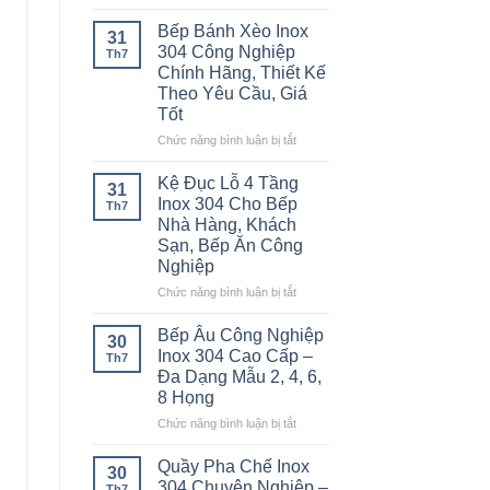
Cao
Bàn
Hàng,
–
Inox
Bếp Bánh Xèo Inox
Bếp
31
Giải
2
304 Công Nghiệp
Ăn
Th7
Pháp
Tầng
Chính Hãng, Thiết Kế
Công
Chống
Inox
Nghiệp
Theo Yêu Cầu, Giá
Tắc
304
Tốt
Đường
Cao
Ống
Cấp
ở
Chức năng bình luận bị tắt
Hiệu
–
Bếp
Quả
Bền
Bánh
Kệ Đục Lỗ 4 Tầng
31
Đẹp,
Xèo
Inox 304 Cho Bếp
Th7
Chịu
Inox
Nhà Hàng, Khách
Lực
304
Sạn, Bếp Ăn Công
Tốt
Công
Nghiệp
Cho
Nghiệp
Bếp
Chính
ở
Chức năng bình luận bị tắt
Công
Hãng,
Kệ
Nghiệp
Thiết
Đục
Bếp Âu Công Nghiệp
30
Kế
Lỗ
Inox 304 Cao Cấp –
Th7
Theo
4
Đa Dạng Mẫu 2, 4, 6,
Yêu
Tầng
8 Họng
Cầu,
Inox
Giá
304
ở
Chức năng bình luận bị tắt
Tốt
Cho
Bếp
Bếp
Âu
Quầy Pha Chế Inox
30
Nhà
Công
304 Chuyên Nghiệp –
Th7