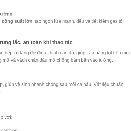
 nướng
 công suất lớn
, tạo ngọn lửa mạnh, đều và tiết kiệm gas tối
ung lắc, an toàn khi thao tác
 bếp có tăng đơ điều chỉnh cao độ, giúp cân bằng tốt trên mọi
ứng mỡ và vách chắn dầu mỡ chống bám bẩn vào tường.
n
lắp, giúp vệ sinh nhanh chóng sau mỗi ca nấu. Vật liệu chuẩn
n.
p với:
 canteen