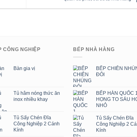
P CÔNG NGHIỆP
BẾP NHÀ HÀNG
Bàn gia vị
BẾP CHIÊN NHÚ
ĐÔI
Tủ hâm nóng thức ăn
BẾP HÀN QUỐC 
inox nhiều khay
HỌNG TO SÁU H
NHỎ
Tủ Sấy Chén Đĩa
Tủ Sấy Chén Đĩa
Công Nghiệp 2 Cánh
Công Nghiệp 2 C
Kính
Kính