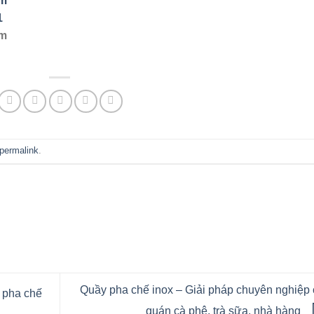
om
1
om
permalink
.
Quầy pha chế inox – Giải pháp chuyên nghiệp
c pha chế
quán cà phê, trà sữa, nhà hàng