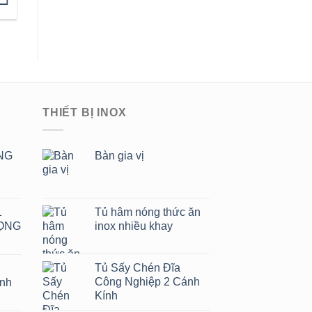
THIẾT BỊ INOX
NG
Bàn gia vị
1
Tủ hâm nóng thức ăn
ỌNG
inox nhiều khay
Tủ Sấy Chén Đĩa
Công Nghiệp 2 Cánh
ánh
Kính