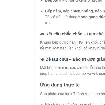
Bếp Âu 4 – 6 họng
kèm lò nướng
Bếp hầm, bếp chiên nhúng, bếp
Tất cả đều sử dụng
họng gang đúc
ưu.
🧱
Kết cấu chắc chắn – Hạn chế r
Khung bếp được hàn TIG liền khối, chân
bề mặt. Mặt bếp liền khối, có khay h
🧼
Dễ lau chùi
– Bảo trì đơn giả
Mặt bếp trơn mịn, các chi tiết dễ tháo 
giúp hạn chế tích tụ dầu mỡ và vi khuẩ
Ứng dụng thực tế
Sản phẩm của Inox Thành Vinh phù hợ
Nhà hàng, quán ăn, quán nhậu, bếp