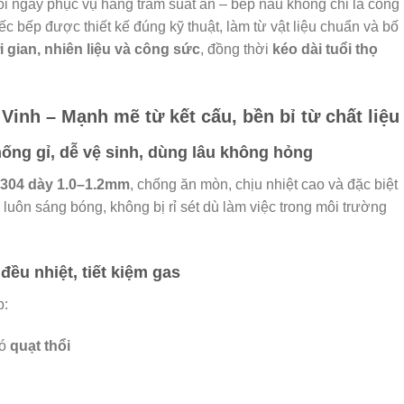
i ngày phục vụ hàng trăm suất ăn – bếp nấu không chỉ là công
iếc bếp được thiết kế đúng kỹ thuật, làm từ vật liệu chuẩn và bố
ời gian, nhiên liệu và công sức
, đồng thời
kéo dài tuổi thọ
Vinh – Mạnh mẽ từ kết cấu, bền bỉ từ chất liệu
ống gỉ, dễ vệ sinh, dùng lâu không hỏng
 304 dày 1.0–1.2mm
, chống ăn mòn, chịu nhiệt cao và đặc biệt
 luôn sáng bóng, không bị rỉ sét dù làm việc trong môi trường
ều nhiệt, tiết kiệm gas
p:
có
quạt thổi