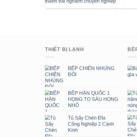
thành trải nghiệm chuyên nghiệp
THIẾT BỊ LẠNH
BẾ
BẾP CHIÊN NHÚNG
ĐÔI
BẾP HÀN QUỐC 1
HỌNG TO SÁU HỌNG
NHỎ
Tủ Sấy Chén Đĩa
Công Nghiệp 2 Cánh
Kính