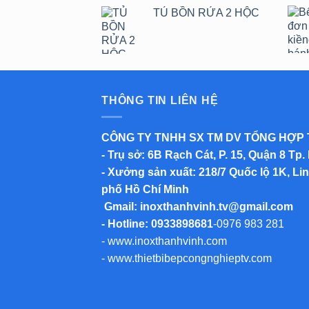
TỦ BỒN RỬA 2 HỘC
THÔNG TIN LIÊN HỆ
CÔNG TY TNHH SX TM DV TỔNG HỢP
-
Trụ sở
: 6B Rạch Cát, P. 15, Quận 8 Tp.
-
Xưởng sản xuất
: 218/7 Quốc lộ 1K, L
phố Hồ Chí Minh
Gmail:
inoxthanhvinh.tv@gmail.com
- Hotline: 0933898681
-
0976 983 281
-
www.inoxthanhvinh.com
-
www.thietbibepcongnghieptv.com