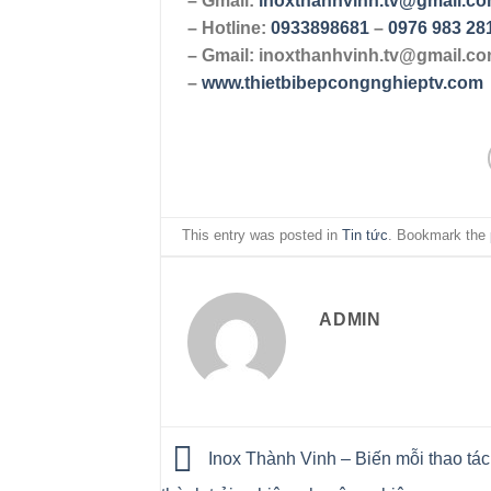
– Gmail:
inoxthanhvinh.tv@gmail.c
– Hotline:
0933898681
–
0976 983 28
– Gmail: inoxthanhvinh.tv@gmail.c
–
www.thietbibepcongnghieptv.com
This entry was posted in
Tin tức
. Bookmark the
ADMIN
Inox Thành Vinh – Biến mỗi thao tá