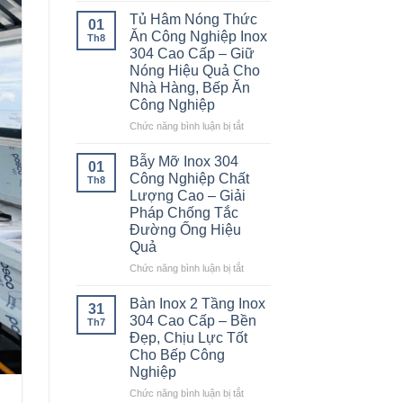
Á
Tủ Hâm Nóng Thức
01
2
Ăn Công Nghiệp Inox
Th8
Họng
304 Cao Cấp – Giữ
Kiềng
Nóng Hiệu Quả Cho
Bánh
Nhà Hàng, Bếp Ăn
Ú
Công Nghiệp
Inox
304
ở
Chức năng bình luận bị tắt
Cao
Tủ
Cấp
Hâm
Bẫy Mỡ Inox 304
01
–
Nóng
Công Nghiệp Chất
Th8
Bền
Thức
Lượng Cao – Giải
Bỉ
Ăn
Pháp Chống Tắc
Cho
Công
Đường Ống Hiệu
Nhà
Nghiệp
Hàng,
Quả
Inox
Bếp
304
ở
Chức năng bình luận bị tắt
Ăn
Cao
Bẫy
Công
Cấp
Mỡ
Bàn Inox 2 Tầng Inox
Nghiệp
31
–
Inox
304 Cao Cấp – Bền
Th7
Giữ
304
Đẹp, Chịu Lực Tốt
Nóng
Công
Cho Bếp Công
Hiệu
Nghiệp
Nghiệp
Quả
Chất
Cho
Lượng
ở
Chức năng bình luận bị tắt
Nhà