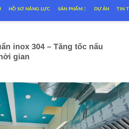
U
HỒ SƠ NĂNG LỰC
SẢN PHẨM
DỰ ÁN
TIN 
ẩn inox 304 – Tăng tốc nấu
hời gian