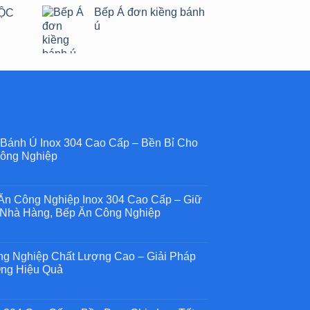
Bếp Á đơn kiềng bánh
HỘC
ú
 Bánh Ú Inox 304 Cao Cấp – Bền Bỉ Cho
ông Nghiệp
n Công Nghiệp Inox 304 Cao Cấp – Giữ
Nhà Hàng, Bếp Ăn Công Nghiệp
g
g
h
ng Nghiệp Chất Lượng Cao – Giải Pháp
g
ng Hiệu Quả
c
g