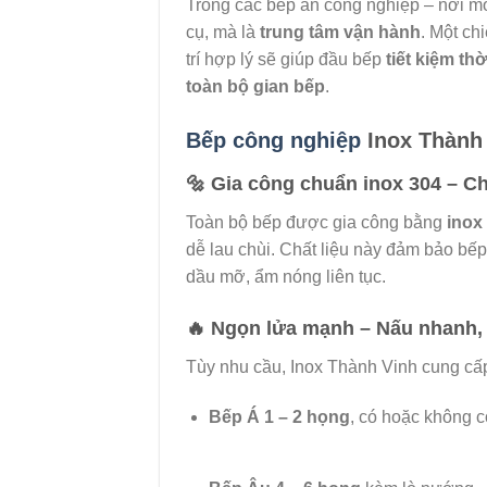
Trong các bếp ăn công nghiệp – nơi mỗ
cụ, mà là
trung tâm vận hành
. Một ch
trí hợp lý sẽ giúp đầu bếp
tiết kiệm th
toàn bộ gian bếp
.
Bếp công nghiệp
Inox Thành 
🔩
Gia công chuẩn inox 304 – Ch
Toàn bộ bếp được gia công bằng
inox
dễ lau chùi. Chất liệu này đảm bảo bếp
dầu mỡ, ẩm nóng liên tục.
🔥
Ngọn lửa mạnh – Nấu nhanh, đ
Tùy nhu cầu, Inox Thành Vinh cung cấ
Bếp Á 1 – 2 họng
, có hoặc không 