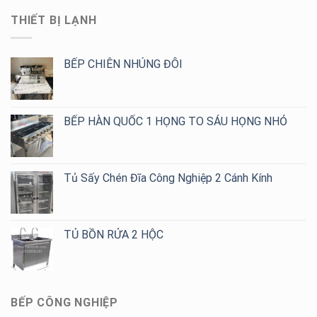
Nghiệp
Mẫu
Nghiệp
–
2,
THIẾT BỊ LẠNH
Thiết
4,
Kế
6,
Theo
8
Yêu
BẾP CHIÊN NHÚNG ĐÔI
Họng
Cầu,
Giá
Tốt
Cho
BẾP HÀN QUỐC 1 HỌNG TO SÁU HỌNG NHỎ
Quán
Cafe,
Trà
Sữa
Tủ Sấy Chén Đĩa Công Nghiệp 2 Cánh Kính
TỦ BỒN RỬA 2 HỘC
BẾP CÔNG NGHIỆP