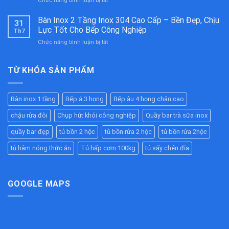
Chức năng bình luận bị tắt
Ăn
Cấp
Bẫy
Công
–
Mỡ
Bàn Inox 2 Tầng Inox 304 Cao Cấp – Bền Đẹp, Chịu
Nghiệp
Bền
31
Inox
Inox
Bỉ
Lực Tốt Cho Bếp Công Nghiệp
Th7
304
304
Cho
ở
Chức năng bình luận bị tắt
Công
Cao
Nhà
Bàn
Nghiệp
Cấp
Hàng,
Inox
Chất
–
Bếp
2
TỪ KHÓA SẢN PHẨM
Lượng
Giữ
Ăn
Tầng
Cao
Nóng
Công
Inox
–
Hiệu
Nghiệp
304
Giải
Quả
Bàn inox 1 tầng
Bếp á 3 họng
Bếp âu 4 họng chân cao
Cao
Pháp
Cho
Cấp
Chống
Nhà
chậu rửa đôi
Chụp hút khói công nghiệp
Quầy bar trà sữa inox
–
Tắc
Hàng,
Bền
Đường
quầy bar đẹp
tủ bồn 2 hộc
tủ bồn rửa 2 hộc
tủ bồn rửa 2hộc
Bếp
Đẹp,
Ống
Ăn
Chịu
tủ hâm nóng thức ăn
Tủ hấp cơm 100kg
tủ sấy chén đĩa
Hiệu
Công
Lực
Quả
Nghiệp
Tốt
Cho
Bếp
GOOGLE MAPS
Công
Nghiệp