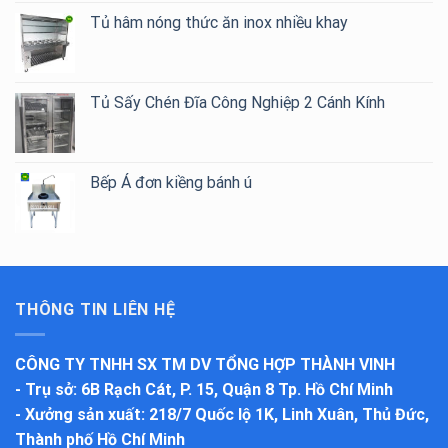
Tủ hâm nóng thức ăn inox nhiều khay
Tủ Sấy Chén Đĩa Công Nghiệp 2 Cánh Kính
Bếp Á đơn kiềng bánh ú
THÔNG TIN LIÊN HỆ
CÔNG TY TNHH SX TM DV TỔNG HỢP THÀNH VINH
-
Trụ sở
: 6B Rạch Cát, P. 15, Quận 8 Tp. Hồ Chí Minh
-
Xưởng sản xuất
: 218/7 Quốc lộ 1K, Linh Xuân, Thủ Đức,
Thành phố Hồ Chí Minh