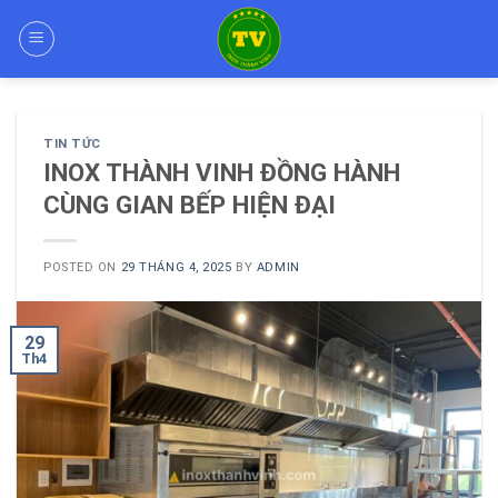
Skip
to
content
TIN TỨC
INOX THÀNH VINH ĐỒNG HÀNH
CÙNG GIAN BẾP HIỆN ĐẠI
POSTED ON
29 THÁNG 4, 2025
BY
ADMIN
29
Th4