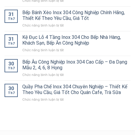
ở
Chức năng bình luận bị tắt
Công
Cao
Nhà
Bàn
Nghiệp
Cấp
Hàng,
Inox
Bếp Bánh Xèo Inox 304 Công Nghiệp Chính Hãng,
Chất
–
Bếp
31
2
Lượng
Thiết Kế Theo Yêu Cầu, Giá Tốt
Giữ
Ăn
Th7
Tầng
Cao
Nóng
Công
ở
Chức năng bình luận bị tắt
Inox
–
Hiệu
Nghiệp
Bếp
304
Giải
Quả
Bánh
Kệ Đục Lỗ 4 Tầng Inox 304 Cho Bếp Nhà Hàng,
Cao
Pháp
31
Cho
Xèo
Cấp
Khách Sạn, Bếp Ăn Công Nghiệp
Chống
Nhà
Th7
Inox
–
Tắc
Hàng,
ở
Chức năng bình luận bị tắt
304
Bền
Đường
Bếp
Kệ
Công
Đẹp,
Ống
Ăn
Đục
Bếp Âu Công Nghiệp Inox 304 Cao Cấp – Đa Dạng
Nghiệp
Chịu
30
Hiệu
Công
Lỗ
Chính
Mẫu 2, 4, 6, 8 Họng
Lực
Quả
Th7
Nghiệp
4
Hãng,
Tốt
ở
Chức năng bình luận bị tắt
Tầng
Thiết
Cho
Bếp
Inox
Kế
Bếp
Âu
Quầy Pha Chế Inox 304 Chuyên Nghiệp – Thiết Kế
304
Theo
30
Công
Công
Cho
Theo Yêu Cầu, Giá Tốt Cho Quán Cafe, Trà Sữa
Yêu
Nghiệp
Th7
Nghiệp
Bếp
Cầu,
ở
Chức năng bình luận bị tắt
Inox
Nhà
Giá
Quầy
304
Hàng,
Tốt
Pha
Cao
Khách
Chế
Cấp
Sạn,
Inox
–
Bếp
304
Đa
Ăn
Chuyên
Dạng
Công