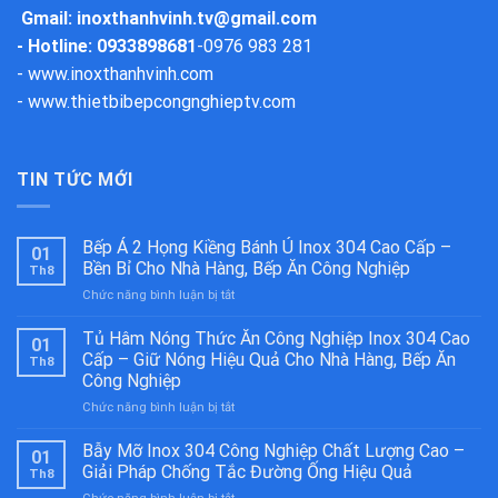
Gmail:
inoxthanhvinh.tv@gmail.com
- Hotline: 0933898681
-
0976 983 281
-
www.inoxthanhvinh.com
-
www.thietbibepcongnghieptv.com
TIN TỨC MỚI
Bếp Á 2 Họng Kiềng Bánh Ú Inox 304 Cao Cấp –
01
Bền Bỉ Cho Nhà Hàng, Bếp Ăn Công Nghiệp
Th8
ở
Chức năng bình luận bị tắt
Bếp
Á
Tủ Hâm Nóng Thức Ăn Công Nghiệp Inox 304 Cao
01
2
Cấp – Giữ Nóng Hiệu Quả Cho Nhà Hàng, Bếp Ăn
Th8
Họng
Công Nghiệp
Kiềng
ở
Chức năng bình luận bị tắt
Bánh
Tủ
Ú
Hâm
Inox
Bẫy Mỡ Inox 304 Công Nghiệp Chất Lượng Cao –
01
Nóng
304
Giải Pháp Chống Tắc Đường Ống Hiệu Quả
Th8
Thức
Cao
ở