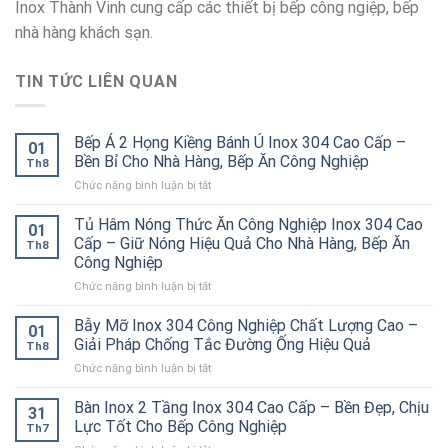
Inox Thành Vinh cung cấp các thiết bị bếp công ngiệp, bếp
nhà hàng khách sạn.
TIN TỨC LIÊN QUAN
Bếp Á 2 Họng Kiềng Bánh Ú Inox 304 Cao Cấp –
01
Bền Bỉ Cho Nhà Hàng, Bếp Ăn Công Nghiệp
Th8
ở
Chức năng bình luận bị tắt
Bếp
Á
Tủ Hâm Nóng Thức Ăn Công Nghiệp Inox 304 Cao
01
2
Cấp – Giữ Nóng Hiệu Quả Cho Nhà Hàng, Bếp Ăn
Th8
Họng
Công Nghiệp
Kiềng
ở
Chức năng bình luận bị tắt
Bánh
Tủ
Ú
Hâm
Inox
Bẫy Mỡ Inox 304 Công Nghiệp Chất Lượng Cao –
01
Nóng
304
Giải Pháp Chống Tắc Đường Ống Hiệu Quả
Th8
Thức
Cao
ở
Chức năng bình luận bị tắt
Ăn
Cấp
Bẫy
Công
–
Mỡ
Bàn Inox 2 Tầng Inox 304 Cao Cấp – Bền Đẹp, Chịu
Nghiệp
Bền
31
Inox
Inox
Bỉ
Lực Tốt Cho Bếp Công Nghiệp
Th7
304
304
Cho