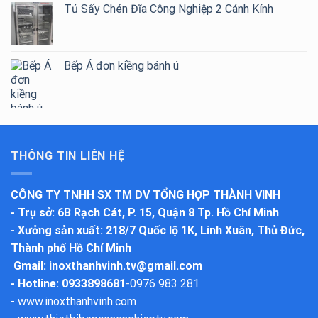
Tủ Sấy Chén Đĩa Công Nghiệp 2 Cánh Kính
Bếp Á đơn kiềng bánh ú
THÔNG TIN LIÊN HỆ
CÔNG TY TNHH SX TM DV TỔNG HỢP THÀNH VINH
-
Trụ sở
: 6B Rạch Cát, P. 15, Quận 8 Tp. Hồ Chí Minh
-
Xưởng sản xuất
: 218/7 Quốc lộ 1K, Linh Xuân, Thủ Đức,
Thành phố Hồ Chí Minh
Gmail:
inoxthanhvinh.tv@gmail.com
- Hotline: 0933898681
-
0976 983 281
-
www.inoxthanhvinh.com