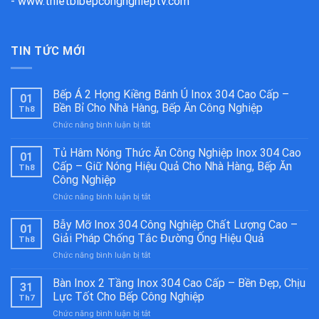
-
www.thietbibepcongnghieptv.com
TIN TỨC MỚI
Bếp Á 2 Họng Kiềng Bánh Ú Inox 304 Cao Cấp –
01
Bền Bỉ Cho Nhà Hàng, Bếp Ăn Công Nghiệp
Th8
ở
Chức năng bình luận bị tắt
Bếp
Á
Tủ Hâm Nóng Thức Ăn Công Nghiệp Inox 304 Cao
01
2
Cấp – Giữ Nóng Hiệu Quả Cho Nhà Hàng, Bếp Ăn
Th8
Họng
Công Nghiệp
Kiềng
ở
Chức năng bình luận bị tắt
Bánh
Tủ
Ú
Hâm
Inox
Bẫy Mỡ Inox 304 Công Nghiệp Chất Lượng Cao –
01
Nóng
304
Giải Pháp Chống Tắc Đường Ống Hiệu Quả
Th8
Thức
Cao
ở
Chức năng bình luận bị tắt
Ăn
Cấp
Bẫy
Công
–
Mỡ
Bàn Inox 2 Tầng Inox 304 Cao Cấp – Bền Đẹp, Chịu
Nghiệp
Bền
31
Inox
Inox
Bỉ
Lực Tốt Cho Bếp Công Nghiệp
Th7
304
304
Cho
ở
Chức năng bình luận bị tắt
Công
Cao
Nhà