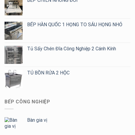
BẾP CHIÊN NHÚNG ĐÔI
BẾP HÀN QUỐC 1 HỌNG TO SÁU HỌNG NHỎ
Tủ Sấy Chén Đĩa Công Nghiệp 2 Cánh Kính
TỦ BỒN RỬA 2 HỘC
BẾP CÔNG NGHIỆP
Bàn gia vị