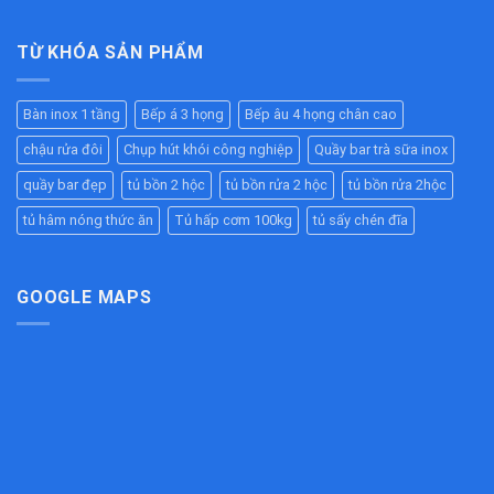
Bàn
Nghiệp
Cấp
Hàng,
Inox
Chất
–
Bếp
2
TỪ KHÓA SẢN PHẨM
Lượng
Giữ
Ăn
Tầng
Cao
Nóng
Công
Inox
–
Hiệu
Nghiệp
304
Giải
Quả
Bàn inox 1 tầng
Bếp á 3 họng
Bếp âu 4 họng chân cao
Cao
Pháp
Cho
Cấp
Chống
Nhà
chậu rửa đôi
Chụp hút khói công nghiệp
Quầy bar trà sữa inox
–
Tắc
Hàng,
Bền
Đường
quầy bar đẹp
tủ bồn 2 hộc
tủ bồn rửa 2 hộc
tủ bồn rửa 2hộc
Bếp
Đẹp,
Ống
Ăn
Chịu
tủ hâm nóng thức ăn
Tủ hấp cơm 100kg
tủ sấy chén đĩa
Hiệu
Công
Lực
Quả
Nghiệp
Tốt
Cho
Bếp
GOOGLE MAPS
Công
Nghiệp