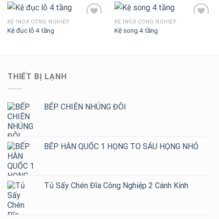
KỆ INOX CÔNG NGHIỆP
KỆ INOX CÔNG NGHIỆP
Kệ đục lỗ 4 tầng
Kệ song 4 tầng
Add to
Add to
Wishlist
Wishlist
THIẾT BỊ LẠNH
BẾP CHIÊN NHÚNG ĐÔI
BẾP HÀN QUỐC 1 HỌNG TO SÁU HỌNG NHỎ
Tủ Sấy Chén Đĩa Công Nghiệp 2 Cánh Kính