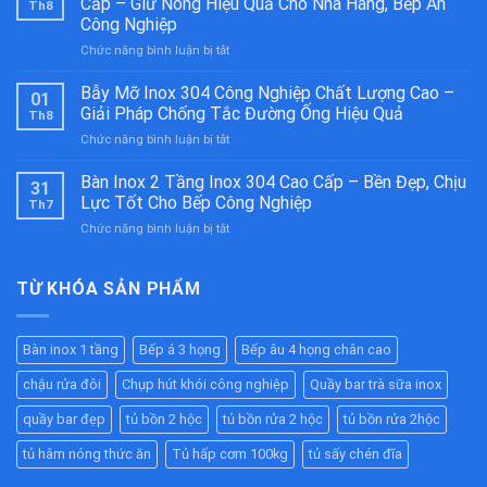
Cấp – Giữ Nóng Hiệu Quả Cho Nhà Hàng, Bếp Ăn
Th8
Họng
Công Nghiệp
Kiềng
ở
Chức năng bình luận bị tắt
Bánh
Tủ
Ú
Hâm
Inox
Bẫy Mỡ Inox 304 Công Nghiệp Chất Lượng Cao –
01
Nóng
304
Giải Pháp Chống Tắc Đường Ống Hiệu Quả
Th8
Thức
Cao
ở
Chức năng bình luận bị tắt
Ăn
Cấp
Bẫy
Công
–
Mỡ
Bàn Inox 2 Tầng Inox 304 Cao Cấp – Bền Đẹp, Chịu
Nghiệp
Bền
31
Inox
Inox
Bỉ
Lực Tốt Cho Bếp Công Nghiệp
Th7
304
304
Cho
ở
Chức năng bình luận bị tắt
Công
Cao
Nhà
Bàn
Nghiệp
Cấp
Hàng,
Inox
Chất
–
Bếp
2
TỪ KHÓA SẢN PHẨM
Lượng
Giữ
Ăn
Tầng
Cao
Nóng
Công
Inox
–
Hiệu
Nghiệp
304
Giải
Quả
Bàn inox 1 tầng
Bếp á 3 họng
Bếp âu 4 họng chân cao
Cao
Pháp
Cho
Cấp
Chống
Nhà
chậu rửa đôi
Chụp hút khói công nghiệp
Quầy bar trà sữa inox
–
Tắc
Hàng,
Bền
Đường
quầy bar đẹp
tủ bồn 2 hộc
tủ bồn rửa 2 hộc
tủ bồn rửa 2hộc
Bếp
Đẹp,
Ống
Ăn
Chịu
tủ hâm nóng thức ăn
Tủ hấp cơm 100kg
tủ sấy chén đĩa
Hiệu
Công
Lực
Quả
Nghiệp
Tốt