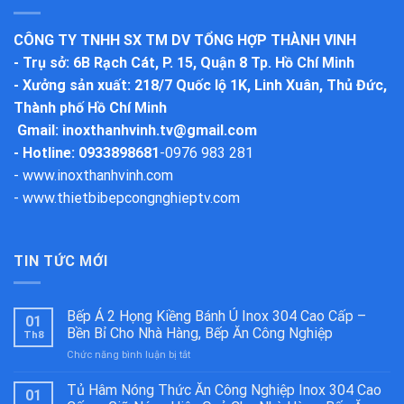
CÔNG TY TNHH SX TM DV TỔNG HỢP THÀNH VINH
-
Trụ sở
: 6B Rạch Cát, P. 15, Quận 8 Tp. Hồ Chí Minh
-
Xưởng sản xuất
: 218/7 Quốc lộ 1K, Linh Xuân, Thủ Đức,
Thành phố Hồ Chí Minh
Gmail:
inoxthanhvinh.tv@gmail.com
- Hotline: 0933898681
-
0976 983 281
-
www.inoxthanhvinh.com
-
www.thietbibepcongnghieptv.com
TIN TỨC MỚI
Bếp Á 2 Họng Kiềng Bánh Ú Inox 304 Cao Cấp –
01
Bền Bỉ Cho Nhà Hàng, Bếp Ăn Công Nghiệp
Th8
ở
Chức năng bình luận bị tắt
Bếp
Á
Tủ Hâm Nóng Thức Ăn Công Nghiệp Inox 304 Cao
01
2