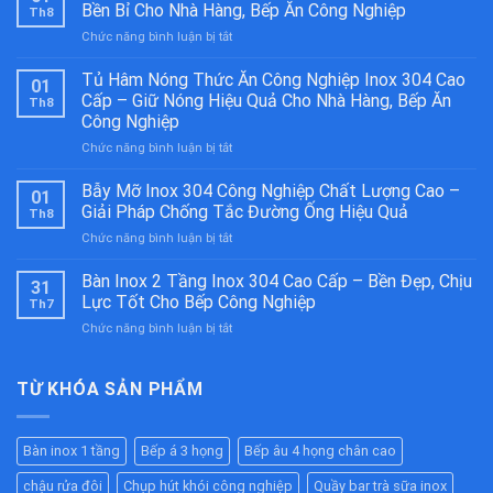
Bền Bỉ Cho Nhà Hàng, Bếp Ăn Công Nghiệp
Th8
ở
Chức năng bình luận bị tắt
Bếp
Á
Tủ Hâm Nóng Thức Ăn Công Nghiệp Inox 304 Cao
01
2
Cấp – Giữ Nóng Hiệu Quả Cho Nhà Hàng, Bếp Ăn
Th8
Họng
Công Nghiệp
Kiềng
ở
Chức năng bình luận bị tắt
Bánh
Tủ
Ú
Hâm
Inox
Bẫy Mỡ Inox 304 Công Nghiệp Chất Lượng Cao –
01
Nóng
304
Giải Pháp Chống Tắc Đường Ống Hiệu Quả
Th8
Thức
Cao
ở
Chức năng bình luận bị tắt
Ăn
Cấp
Bẫy
Công
–
Mỡ
Bàn Inox 2 Tầng Inox 304 Cao Cấp – Bền Đẹp, Chịu
Nghiệp
Bền
31
Inox
Inox
Bỉ
Lực Tốt Cho Bếp Công Nghiệp
Th7
304
304
Cho
ở
Chức năng bình luận bị tắt
Công
Cao
Nhà
Bàn
Nghiệp
Cấp
Hàng,
Inox
Chất
–
Bếp
2
TỪ KHÓA SẢN PHẨM
Lượng
Giữ
Ăn
Tầng
Cao
Nóng
Công
Inox
–
Hiệu
Nghiệp
304
Giải
Quả
Bàn inox 1 tầng
Bếp á 3 họng
Bếp âu 4 họng chân cao
Cao
Pháp
Cho
Cấp
Chống
Nhà
chậu rửa đôi
Chụp hút khói công nghiệp
Quầy bar trà sữa inox