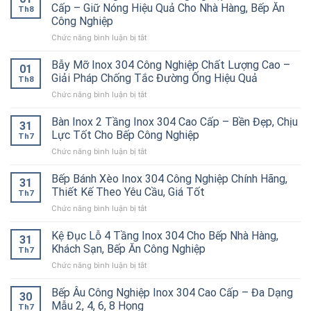
2
Cấp – Giữ Nóng Hiệu Quả Cho Nhà Hàng, Bếp Ăn
Th8
Họng
Công Nghiệp
Kiềng
ở
Chức năng bình luận bị tắt
Bánh
Tủ
Ú
Hâm
Inox
Bẫy Mỡ Inox 304 Công Nghiệp Chất Lượng Cao –
01
Nóng
304
Giải Pháp Chống Tắc Đường Ống Hiệu Quả
Th8
Thức
Cao
ở
Chức năng bình luận bị tắt
Ăn
Cấp
Bẫy
Công
–
Mỡ
Bàn Inox 2 Tầng Inox 304 Cao Cấp – Bền Đẹp, Chịu
Nghiệp
Bền
31
Inox
Inox
Bỉ
Lực Tốt Cho Bếp Công Nghiệp
Th7
304
304
Cho
ở
Chức năng bình luận bị tắt
Công
Cao
Nhà
Bàn
Nghiệp
Cấp
Hàng,
Inox
Bếp Bánh Xèo Inox 304 Công Nghiệp Chính Hãng,
Chất
–
Bếp
31
2
Lượng
Thiết Kế Theo Yêu Cầu, Giá Tốt
Giữ
Ăn
Th7
Tầng
Cao
Nóng
Công
ở
Chức năng bình luận bị tắt
Inox
–
Hiệu
Nghiệp
Bếp
304
Giải
Quả
Bánh
Kệ Đục Lỗ 4 Tầng Inox 304 Cho Bếp Nhà Hàng,
Cao
Pháp
31
Cho
Xèo
Cấp
Khách Sạn, Bếp Ăn Công Nghiệp
Chống
Nhà
Th7
Inox
–
Tắc
Hàng,
ở
Chức năng bình luận bị tắt
304
Bền
Đường
Bếp
Kệ
Công
Đẹp,
Ống
Ăn
Đục
Bếp Âu Công Nghiệp Inox 304 Cao Cấp – Đa Dạng
Nghiệp
Chịu
30
Hiệu
Công
Lỗ
Chính
Mẫu 2, 4, 6, 8 Họng
Lực
Quả
Th7
Nghiệp