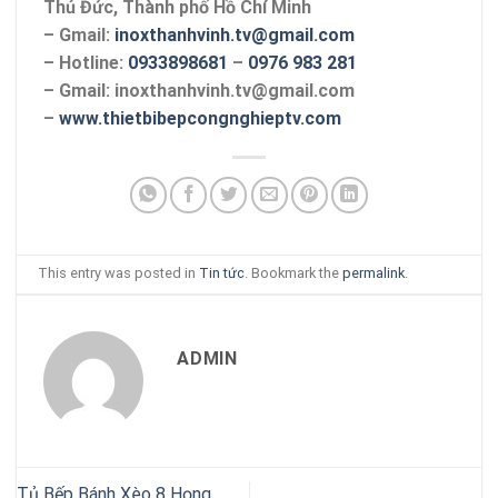
Thủ Đức, Thành phố Hồ Chí Minh
– Gmail:
inoxthanhvinh.tv@gmail.com
– Hotline:
0933898681
–
0976 983 281
– Gmail: inoxthanhvinh.tv@gmail.com
–
www.thietbibepcongnghieptv.com
This entry was posted in
Tin tức
. Bookmark the
permalink
.
ADMIN
Tủ Bếp Bánh Xèo 8 Họng