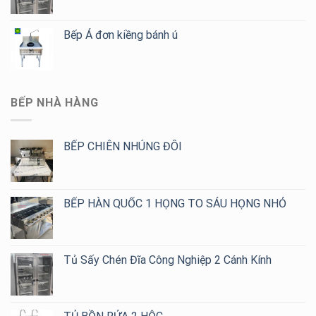
Bếp Á đơn kiềng bánh ú
BẾP NHÀ HÀNG
BẾP CHIÊN NHÚNG ĐÔI
BẾP HÀN QUỐC 1 HỌNG TO SÁU HỌNG NHỎ
Tủ Sấy Chén Đĩa Công Nghiệp 2 Cánh Kính