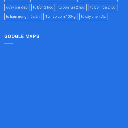
–
Tắc
Hàng,
Bền
Đường
quầy bar đẹp
tủ bồn 2 hộc
tủ bồn rửa 2 hộc
tủ bồn rửa 2hộc
Bếp
Đẹp,
Ống
Ăn
Chịu
tủ hâm nóng thức ăn
Tủ hấp cơm 100kg
tủ sấy chén đĩa
Hiệu
Công
Lực
Quả
Nghiệp
Tốt
Cho
Bếp
GOOGLE MAPS
Công
Nghiệp