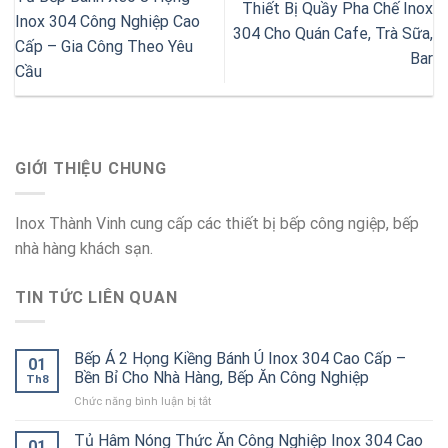
Thiết Bị Quầy Pha Chế Inox
Inox 304 Công Nghiệp Cao
304 Cho Quán Cafe, Trà Sữa,
Cấp – Gia Công Theo Yêu
Bar
Cầu
GIỚI THIỆU CHUNG
Inox Thành Vinh cung cấp các thiết bị bếp công ngiệp, bếp
nhà hàng khách sạn.
TIN TỨC LIÊN QUAN
Bếp Á 2 Họng Kiềng Bánh Ú Inox 304 Cao Cấp –
01
Bền Bỉ Cho Nhà Hàng, Bếp Ăn Công Nghiệp
Th8
ở
Chức năng bình luận bị tắt
Bếp
Á
Tủ Hâm Nóng Thức Ăn Công Nghiệp Inox 304 Cao
01