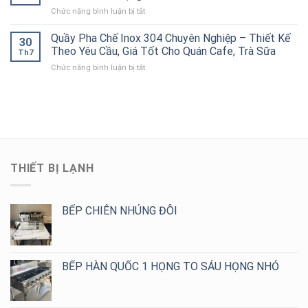
4
Hãng,
Tốt
ở
Chức năng bình luận bị tắt
Tầng
Thiết
Cho
Bếp
Inox
Kế
Bếp
Âu
Quầy Pha Chế Inox 304 Chuyên Nghiệp – Thiết Kế
304
Theo
30
Công
Công
Cho
Theo Yêu Cầu, Giá Tốt Cho Quán Cafe, Trà Sữa
Yêu
Nghiệp
Th7
Nghiệp
Bếp
Cầu,
ở
Chức năng bình luận bị tắt
Inox
Nhà
Giá
Quầy
304
Hàng,
Tốt
Pha
Cao
Khách
Chế
Cấp
Sạn,
Inox
–
Bếp
304
Đa
Ăn
Chuyên
Dạng
Công
Nghiệp
Mẫu
Nghiệp
–
2,
THIẾT BỊ LẠNH
Thiết
4,
Kế
6,
Theo
8
Yêu
BẾP CHIÊN NHÚNG ĐÔI
Họng
Cầu,
Giá
Tốt
Cho
BẾP HÀN QUỐC 1 HỌNG TO SÁU HỌNG NHỎ
Quán
Cafe,
Trà
Sữa