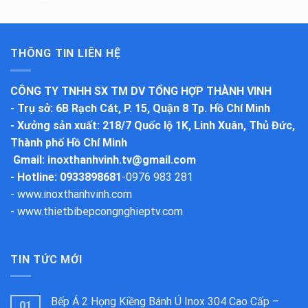
THÔNG TIN LIÊN HỆ
CÔNG TY TNHH SX TM DV TỔNG HỢP THÀNH VINH
-
Trụ sở
: 6B Rạch Cát, P. 15, Quận 8 Tp. Hồ Chí Minh
-
Xưởng sản xuất
: 218/7 Quốc lộ 1K, Linh Xuân, Thủ Đức,
Thành phố Hồ Chí Minh
Gmail:
inoxthanhvinh.tv@gmail.com
- Hotline: 0933898681
-
0976 983 281
-
www.inoxthanhvinh.com
-
www.thietbibepcongnghieptv.com
TIN TỨC MỚI
Bếp Á 2 Họng Kiềng Bánh Ú Inox 304 Cao Cấp –
01