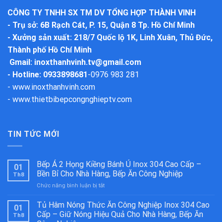
CÔNG TY TNHH SX TM DV TỔNG HỢP THÀNH VINH
-
Trụ sở
: 6B Rạch Cát, P. 15, Quận 8 Tp. Hồ Chí Minh
-
Xưởng sản xuất
: 218/7 Quốc lộ 1K, Linh Xuân, Thủ Đức,
Thành phố Hồ Chí Minh
Gmail:
inoxthanhvinh.tv@gmail.com
- Hotline: 0933898681
-
0976 983 281
-
www.inoxthanhvinh.com
-
www.thietbibepcongnghieptv.com
TIN TỨC MỚI
Bếp Á 2 Họng Kiềng Bánh Ú Inox 304 Cao Cấp –
01
Bền Bỉ Cho Nhà Hàng, Bếp Ăn Công Nghiệp
Th8
ở
Chức năng bình luận bị tắt
Bếp
Á
Tủ Hâm Nóng Thức Ăn Công Nghiệp Inox 304 Cao
01
2
Cấp – Giữ Nóng Hiệu Quả Cho Nhà Hàng, Bếp Ăn
Th8
Họng