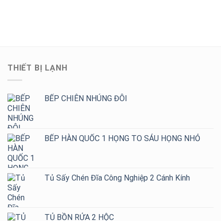
Quầy
304
Hàng,
Tốt
Pha
Cao
Khách
Chế
Cấp
Sạn,
Inox
–
Bếp
304
Đa
Ăn
Chuyên
Dạng
Công
Nghiệp
Mẫu
Nghiệp
–
2,
THIẾT BỊ LẠNH
Thiết
4,
Kế
6,
Theo
8
Yêu
BẾP CHIÊN NHÚNG ĐÔI
Họng
Cầu,
Giá
Tốt
Cho
BẾP HÀN QUỐC 1 HỌNG TO SÁU HỌNG NHỎ
Quán
Cafe,
Trà
Sữa
Tủ Sấy Chén Đĩa Công Nghiệp 2 Cánh Kính
TỦ BỒN RỬA 2 HỘC