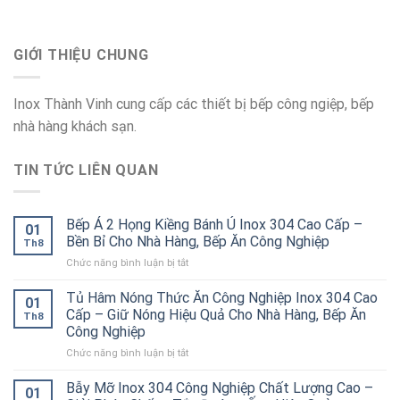
GIỚI THIỆU CHUNG
Inox Thành Vinh cung cấp các thiết bị bếp công ngiệp, bếp
nhà hàng khách sạn.
TIN TỨC LIÊN QUAN
Bếp Á 2 Họng Kiềng Bánh Ú Inox 304 Cao Cấp –
01
Bền Bỉ Cho Nhà Hàng, Bếp Ăn Công Nghiệp
Th8
ở
Chức năng bình luận bị tắt
Bếp
Á
Tủ Hâm Nóng Thức Ăn Công Nghiệp Inox 304 Cao
01
2
Cấp – Giữ Nóng Hiệu Quả Cho Nhà Hàng, Bếp Ăn
Th8
Họng
Công Nghiệp
Kiềng
ở
Chức năng bình luận bị tắt
Bánh
Tủ
Ú
Hâm
Inox
Bẫy Mỡ Inox 304 Công Nghiệp Chất Lượng Cao –
01
Nóng
304