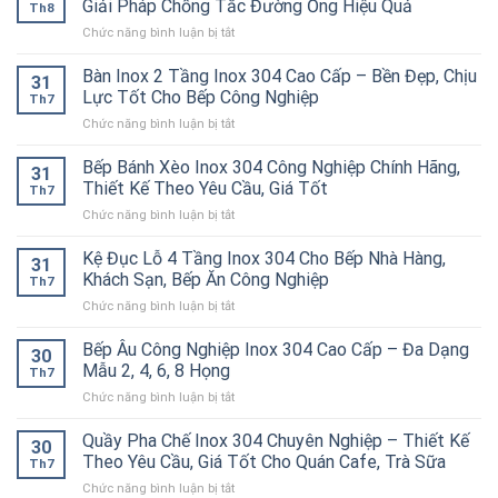
Giải Pháp Chống Tắc Đường Ống Hiệu Quả
Th8
Thức
Cao
ở
Chức năng bình luận bị tắt
Ăn
Cấp
Bẫy
Công
–
Mỡ
Bàn Inox 2 Tầng Inox 304 Cao Cấp – Bền Đẹp, Chịu
Nghiệp
Bền
31
Inox
Inox
Bỉ
Lực Tốt Cho Bếp Công Nghiệp
Th7
304
304
Cho
ở
Chức năng bình luận bị tắt
Công
Cao
Nhà
Bàn
Nghiệp
Cấp
Hàng,
Inox
Bếp Bánh Xèo Inox 304 Công Nghiệp Chính Hãng,
Chất
–
Bếp
31
2
Lượng
Thiết Kế Theo Yêu Cầu, Giá Tốt
Giữ
Ăn
Th7
Tầng
Cao
Nóng
Công
ở
Chức năng bình luận bị tắt
Inox
–
Hiệu
Nghiệp
Bếp
304
Giải
Quả
Bánh
Kệ Đục Lỗ 4 Tầng Inox 304 Cho Bếp Nhà Hàng,
Cao
Pháp
31
Cho
Xèo
Cấp
Khách Sạn, Bếp Ăn Công Nghiệp
Chống
Nhà
Th7
Inox
–
Tắc
Hàng,
ở
Chức năng bình luận bị tắt
304
Bền
Đường
Bếp
Kệ
Công
Đẹp,
Ống
Ăn
Đục
Bếp Âu Công Nghiệp Inox 304 Cao Cấp – Đa Dạng
Nghiệp
Chịu
30
Hiệu
Công
Lỗ
Chính
Mẫu 2, 4, 6, 8 Họng
Lực
Quả
Th7
Nghiệp
4
Hãng,
Tốt
ở
Chức năng bình luận bị tắt
Tầng
Thiết
Cho
Bếp
Inox
Kế
Bếp
Âu
Quầy Pha Chế Inox 304 Chuyên Nghiệp – Thiết Kế
304
Theo
30
Công
Công
Cho
Theo Yêu Cầu, Giá Tốt Cho Quán Cafe, Trà Sữa
Yêu
Nghiệp
Th7
Nghiệp
Bếp
Cầu,
ở
Chức năng bình luận bị tắt
Inox
Nhà
Giá