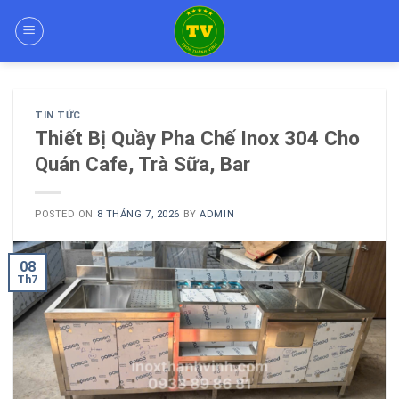
Skip
to
content
TIN TỨC
Thiết Bị Quầy Pha Chế Inox 304 Cho
Quán Cafe, Trà Sữa, Bar
POSTED ON
8 THÁNG 7, 2026
BY
ADMIN
08
Th7