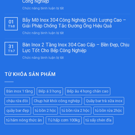
Công Nghiệp
Kiềng
ở
Chức năng bình luận bị tắt
Bánh
Tủ
Ú
Hâm
Inox
Bẫy Mỡ Inox 304 Công Nghiệp Chất Lượng Cao –
01
Nóng
304
Giải Pháp Chống Tắc Đường Ống Hiệu Quả
Th8
Thức
Cao
ở
Chức năng bình luận bị tắt
Ăn
Cấp
Bẫy
Công
–
Mỡ
Bàn Inox 2 Tầng Inox 304 Cao Cấp – Bền Đẹp, Chịu
Nghiệp
Bền
31
Inox
Inox
Bỉ
Lực Tốt Cho Bếp Công Nghiệp
Th7
304
304
Cho
ở
Chức năng bình luận bị tắt
Công
Cao
Nhà
Bàn
Nghiệp
Cấp
Hàng,
Inox
Chất
–
Bếp
2
TỪ KHÓA SẢN PHẨM
Lượng
Giữ
Ăn
Tầng
Cao
Nóng
Công
Inox
–
Hiệu
Nghiệp
304
Giải
Quả
Bàn inox 1 tầng
Bếp á 3 họng
Bếp âu 4 họng chân cao
Cao
Pháp
Cho
Cấp
Chống
Nhà
chậu rửa đôi
Chụp hút khói công nghiệp
Quầy bar trà sữa inox
–
Tắc
Hàng,
Bền
Đường
quầy bar đẹp
tủ bồn 2 hộc
tủ bồn rửa 2 hộc
tủ bồn rửa 2hộc
Bếp
Đẹp,
Ống
Ăn
Chịu
tủ hâm nóng thức ăn
Tủ hấp cơm 100kg
tủ sấy chén đĩa
Hiệu
Công
Lực
Quả
Nghiệp
Tốt
Cho