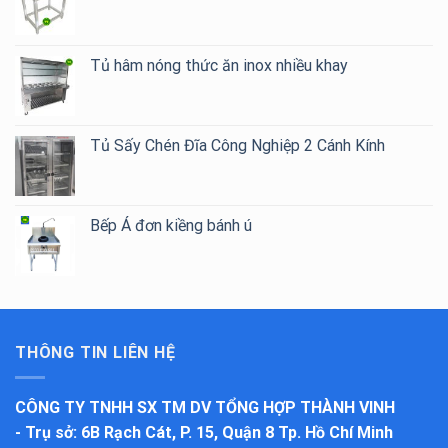
Tủ hâm nóng thức ăn inox nhiều khay
Tủ Sấy Chén Đĩa Công Nghiệp 2 Cánh Kính
Bếp Á đơn kiềng bánh ú
THÔNG TIN LIÊN HỆ
CÔNG TY TNHH SX TM DV TỔNG HỢP THÀNH VINH
-
Trụ sở
: 6B Rạch Cát, P. 15, Quận 8 Tp. Hồ Chí Minh