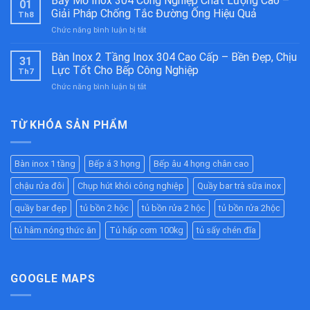
Bẫy Mỡ Inox 304 Công Nghiệp Chất Lượng Cao –
01
Nóng
304
Giải Pháp Chống Tắc Đường Ống Hiệu Quả
Th8
Thức
Cao
ở
Chức năng bình luận bị tắt
Ăn
Cấp
Bẫy
Công
–
Mỡ
Bàn Inox 2 Tầng Inox 304 Cao Cấp – Bền Đẹp, Chịu
Nghiệp
Bền
31
Inox
Inox
Bỉ
Lực Tốt Cho Bếp Công Nghiệp
Th7
304
304
Cho
ở
Chức năng bình luận bị tắt
Công
Cao
Nhà
Bàn
Nghiệp
Cấp
Hàng,
Inox
Chất
–
Bếp
2
TỪ KHÓA SẢN PHẨM
Lượng
Giữ
Ăn
Tầng
Cao
Nóng
Công
Inox
–
Hiệu
Nghiệp
304
Giải
Quả
Bàn inox 1 tầng
Bếp á 3 họng
Bếp âu 4 họng chân cao
Cao
Pháp
Cho
Cấp
Chống
Nhà
chậu rửa đôi
Chụp hút khói công nghiệp
Quầy bar trà sữa inox
–
Tắc
Hàng,
Bền
Đường
quầy bar đẹp
tủ bồn 2 hộc
tủ bồn rửa 2 hộc
tủ bồn rửa 2hộc
Bếp
Đẹp,
Ống
Ăn
Chịu
tủ hâm nóng thức ăn
Tủ hấp cơm 100kg
tủ sấy chén đĩa
Hiệu
Công
Lực
Quả
Nghiệp
Tốt
Cho
Bếp
GOOGLE MAPS
Công
Nghiệp