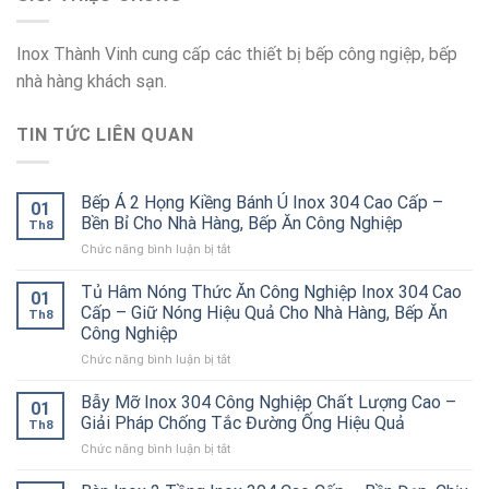
Inox Thành Vinh cung cấp các thiết bị bếp công ngiệp, bếp
nhà hàng khách sạn.
TIN TỨC LIÊN QUAN
Bếp Á 2 Họng Kiềng Bánh Ú Inox 304 Cao Cấp –
01
Bền Bỉ Cho Nhà Hàng, Bếp Ăn Công Nghiệp
Th8
ở
Chức năng bình luận bị tắt
Bếp
Á
Tủ Hâm Nóng Thức Ăn Công Nghiệp Inox 304 Cao
01
2
Cấp – Giữ Nóng Hiệu Quả Cho Nhà Hàng, Bếp Ăn
Th8
Họng
Công Nghiệp
Kiềng
ở
Chức năng bình luận bị tắt
Bánh
Tủ
Ú
Hâm
Inox
Bẫy Mỡ Inox 304 Công Nghiệp Chất Lượng Cao –
01
Nóng
304
Giải Pháp Chống Tắc Đường Ống Hiệu Quả
Th8
Thức
Cao
ở
Chức năng bình luận bị tắt
Ăn
Cấp
Bẫy
Công
–
Mỡ
Nghiệp