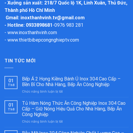
-
Xưởng sản xuất
: 218/7 Quốc lộ 1K, Linh Xuân, Thủ Đức,
Thành phố Hồ Chí Minh
Gmail:
inoxthanhvinh.tv@gmail.com
- Hotline: 0933898681
-
0976 983 281
-
www.inoxthanhvinh.com
-
www.thietbibepcongnghieptv.com
TIN TỨC MỚI
Bếp Á 2 Họng Kiềng Bánh Ú Inox 304 Cao Cấp –
01
Bền Bỉ Cho Nhà Hàng, Bếp Ăn Công Nghiệp
Th8
ở
Chức năng bình luận bị tắt
Bếp
Á
Tủ Hâm Nóng Thức Ăn Công Nghiệp Inox 304 Cao
01
2
Cấp – Giữ Nóng Hiệu Quả Cho Nhà Hàng, Bếp Ăn
Th8
Họng
Công Nghiệp
Kiềng
ở
Chức năng bình luận bị tắt
Bánh
Tủ
Ú
Hâm
Inox