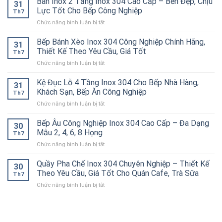
Bàn Inox 2 Tầng Inox 304 Cao Cấp – Bền Đẹp, Chịu
Bền
31
Inox
Inox
Bỉ
Lực Tốt Cho Bếp Công Nghiệp
Th7
304
304
Cho
ở
Chức năng bình luận bị tắt
Công
Cao
Nhà
Bàn
Nghiệp
Cấp
Hàng,
Inox
Bếp Bánh Xèo Inox 304 Công Nghiệp Chính Hãng,
Chất
–
Bếp
31
2
Lượng
Thiết Kế Theo Yêu Cầu, Giá Tốt
Giữ
Ăn
Th7
Tầng
Cao
Nóng
Công
ở
Chức năng bình luận bị tắt
Inox
–
Hiệu
Nghiệp
Bếp
304
Giải
Quả
Bánh
Kệ Đục Lỗ 4 Tầng Inox 304 Cho Bếp Nhà Hàng,
Cao
Pháp
31
Cho
Xèo
Cấp
Khách Sạn, Bếp Ăn Công Nghiệp
Chống
Nhà
Th7
Inox
–
Tắc
Hàng,
ở
Chức năng bình luận bị tắt
304
Bền
Đường
Bếp
Kệ
Công
Đẹp,
Ống
Ăn
Đục
Bếp Âu Công Nghiệp Inox 304 Cao Cấp – Đa Dạng
Nghiệp
Chịu
30
Hiệu
Công
Lỗ
Chính
Mẫu 2, 4, 6, 8 Họng
Lực
Quả
Th7
Nghiệp
4
Hãng,
Tốt
ở
Chức năng bình luận bị tắt
Tầng
Thiết
Cho
Bếp
Inox
Kế
Bếp
Âu
Quầy Pha Chế Inox 304 Chuyên Nghiệp – Thiết Kế
304
Theo
30
Công
Công
Cho
Theo Yêu Cầu, Giá Tốt Cho Quán Cafe, Trà Sữa
Yêu
Nghiệp
Th7
Nghiệp
Bếp
Cầu,
ở
Chức năng bình luận bị tắt
Inox
Nhà
Giá
Quầy
304
Hàng,
Tốt
Pha
Cao
Khách
Chế
Cấp
Sạn,
Inox
–
Bếp