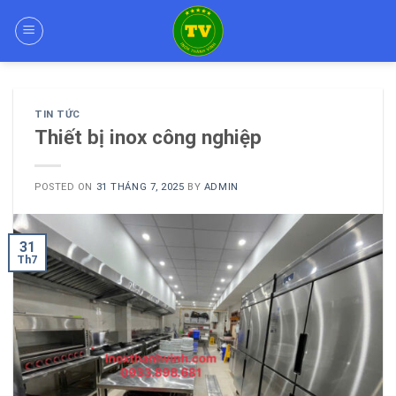
Skip
to
content
TIN TỨC
Thiết bị inox công nghiệp
POSTED ON
31 THÁNG 7, 2025
BY
ADMIN
31
Th7