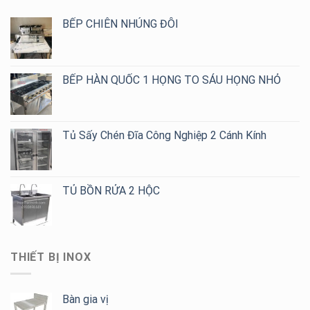
BẾP CHIÊN NHÚNG ĐÔI
BẾP HÀN QUỐC 1 HỌNG TO SÁU HỌNG NHỎ
Tủ Sấy Chén Đĩa Công Nghiệp 2 Cánh Kính
TỦ BỒN RỬA 2 HỘC
THIẾT BỊ INOX
Bàn gia vị